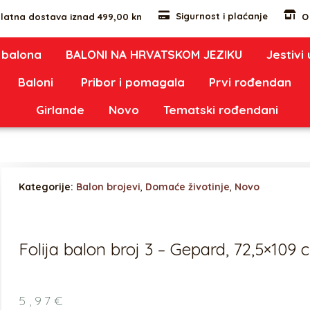
Sigurnost i plaćanje
latna dostava iznad 499,00 kn
O
 balona
BALONI NA HRVATSKOM JEZIKU
Jestivi
Baloni
Pribor i pomagala
Prvi rođendan
Girlande
Novo
Tematski rođendani
Kategorije:
Balon brojevi
,
Domaće životinje
,
Novo
Folija balon broj 3 – Gepard, 72,5×109 
5,97
€