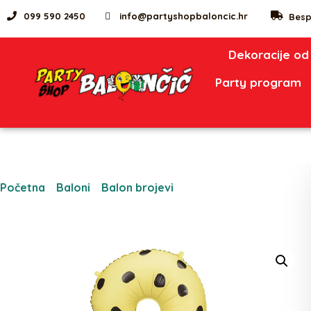
099 590 2450
info@partyshopbaloncic.hr
Besp
Dekoracije od
Party program
Početna
/
Baloni
/
Balon brojevi
/ Folija balon broj 3 –
Gepard, 72,5×109 cm