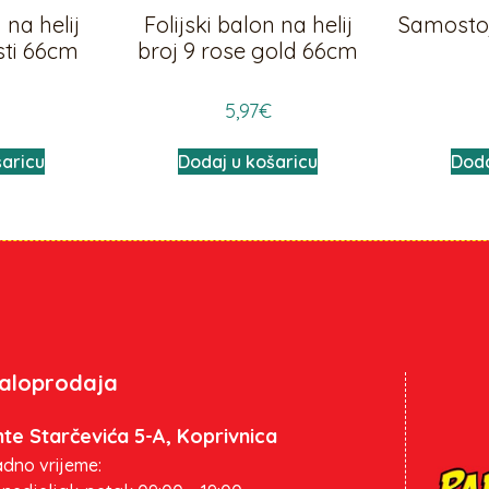
 na helij
Folijski balon na helij
Samostoje
sti 66cm
broj 9 rose gold 66cm
5,97
€
šaricu
Dodaj u košaricu
Doda
aloprodaja
te Starčevića 5-A, Koprivnica
dno vrijeme: