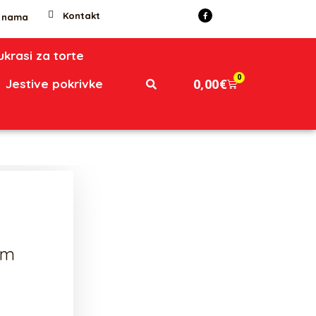
Kontakt
 nama
 ukrasi za torte
0
0,00
€
Jestive pokrivke
cm