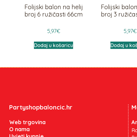
Folijski balon na helij
Folijski balon
broj 6 ružičasti 66cm
broj 3 ružiča
5,97
€
5,97
€
Dodaj u košaricu
Dodaj u ko
Partyshopbaloncic.hr
M
Web trgovina
An
O nama
Ra
Uvjeti kupnje