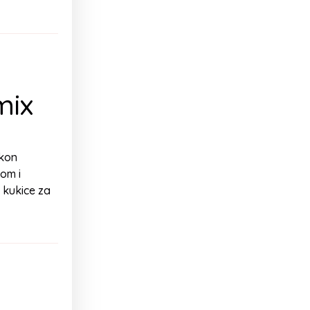
mix
akon
om i
 kukice za