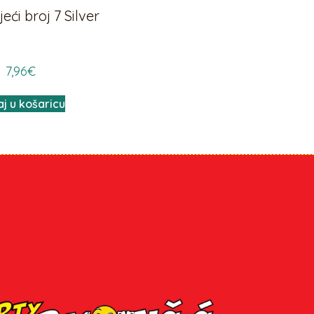
ći broj 7 Silver
7,96
€
j u košaricu