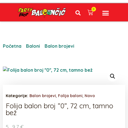
0
Narudžbe napravljene do 12:00 sati šaljemo isti radni dan, Dostava iznosi 5€ plaćanje pouzećem može se razlikovati ovisno o mjestu. Vrijeme dostave je 3 do 5 radnih dana.
Početna
/
Baloni
/
Balon brojevi
/ Folija balon broj ”0”,
72 cm, tamno bež
Kategorije:
Balon brojevi
,
Folija baloni
,
Novo
Folija balon broj ”0”, 72 cm, tamno
bež
5,97
€