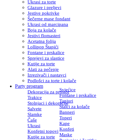
Ukrasi za torte
Glazure i preljevi
Jestive pokrivke
Šečerne mase fondant
Ukrasi od marcipana
Boja za kolače
Jestivi flomasteri
Acetatna folija
Lollipop Štapići
Fontane i prskalice
Sprejevi za slastice
Kutije za torte
Alati za pečenje
Izrezivači i nastavci
Podlošci za torte i kolače
Party program
Svjećice
Dekoracija za prostor
Fontane i prskalice
Trakice
Tanjuri
Stolnjaci i dekoracije
Stalci za kolače
Salvete
Banneri
Slamke
Toperi
Čaše
Kape
Ukrasi
Konfeti
Konfetni topovi
Maske
Kutije za torte