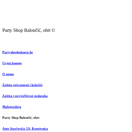
Party Shop Balončić, obrt ©
Partyshopbaloncic.hr
Uvjeti kupnje
O nama
Zaštita privatnosti i kolačići
Zaštita i povjerljivost podataka
Maloprodaja
Party Shop Balončić, obrt
Ante Starčevića 5A, Koprivnica