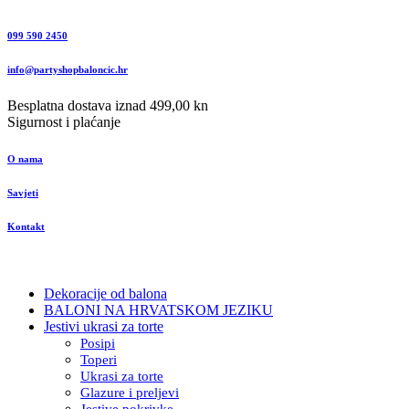
099 590 2450
info@partyshopbaloncic.hr
Besplatna dostava iznad 499,00 kn
Sigurnost i plaćanje
O nama
Savjeti
Kontakt
Dekoracije od balona
BALONI NA HRVATSKOM JEZIKU
Jestivi ukrasi za torte
Posipi
Toperi
Ukrasi za torte
Glazure i preljevi
Jestive pokrivke