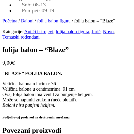
Sub: 08-13
Pon-pet: 09-19
Početna
/
Baloni
/
folija balon figura
/ folija balon – “Blaze”
Kategorije:
Autići i strojevi
,
folija balon figura
,
Jurić
,
Novo
,
Tematski rođendani
folija balon – “Blaze”
9,00
€
“BLAZE” FOLIJA BALON.
Veličina balona u inčima: 36.
Veličina balona u centimetrima: 91 cm.
Ovaj folija balon ima ventil za punjenje helijem.
Može se napuniti zrakom (neće plutati).
Baloni nisu punjeni helijem.
Podjeli ovaj proizvod na društvenim mrežama
Povezani proizvodi