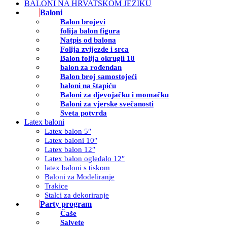
BALONI NA HRVATSKOM JEZIKU
Baloni
Balon brojevi
folija balon figura
Natpis od balona
Folija zvijezde i srca
Balon folija okrugli 18
balon za rođendan
Balon broj samostojeći
baloni na štapiću
Baloni za djevojačku i momačku
Baloni za vjerske svečanosti
Sveta potvrda
Latex baloni
Latex balon 5″
Latex baloni 10″
Latex balon 12″
Latex balon ogledalo 12″
latex baloni s tiskom
Baloni za Modeliranje
Trakice
Stalci za dekoriranje
Party program
Čaše
Salvete