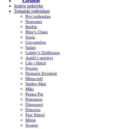
Girlande
Jestive pokrivke
Tematski rođendani
Prvi rođendan
Nogomet
Barbie
Blue’s Clues
Sonic
Cocomelon
Safari
Gabby’s Dollhouse
Autići i strojevi
Lilo i Stitch
Frozen
Domaće životinje
Minecraft
Spider-Man
Miki
Peppa Pig
Pokemon
Dinosauri
Princeze
Paw Patrol
Minie
Svemir