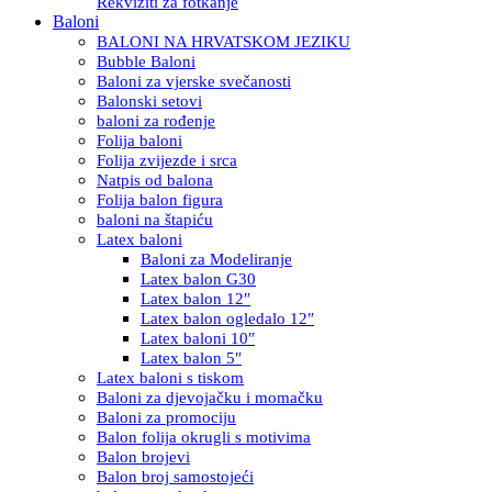
Rekviziti za fotkanje
Baloni
BALONI NA HRVATSKOM JEZIKU
Bubble Baloni
Baloni za vjerske svečanosti
Balonski setovi
baloni za rođenje
Folija baloni
Folija zvijezde i srca
Natpis od balona
Folija balon figura
baloni na štapiću
Latex baloni
Baloni za Modeliranje
Latex balon G30
Latex balon 12″
Latex balon ogledalo 12″
Latex baloni 10″
Latex balon 5″
Latex baloni s tiskom
Baloni za djevojačku i momačku
Baloni za promociju
Balon folija okrugli s motivima
Balon brojevi
Balon broj samostojeći