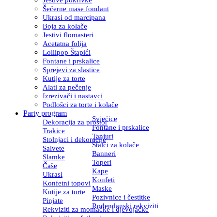
Šečerne mase fondant
Ukrasi od marcipana
Boja za kolače
Jestivi flomasteri
Acetatna folija
Lollipop Štapići
Fontane i prskalice
Sprejevi za slastice
Kutije za torte
Alati za pečenje
Izrezivači i nastavci
Podlošci za torte i kolače
Party program
Svjećice
Dekoracija za prostor
Fontane i prskalice
Trakice
Tanjuri
Stolnjaci i dekoracije
Stalci za kolače
Salvete
Banneri
Slamke
Toperi
Čaše
Kape
Ukrasi
Konfeti
Konfetni topovi
Maske
Kutije za torte
Pozivnice i čestitke
Pinjate
Rođendanski rekviziti
Rekviziti za momačke i djevojačke