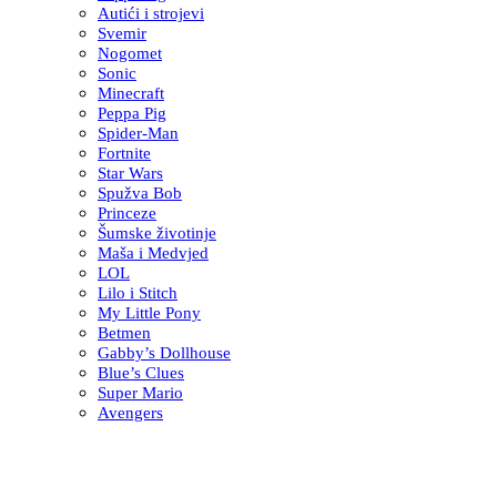
Autići i strojevi
Svemir
Nogomet
Sonic
Minecraft
Peppa Pig
Spider-Man
Fortnite
Star Wars
Spužva Bob
Princeze
Šumske životinje
Maša i Medvjed
LOL
Lilo i Stitch
My Little Pony
Betmen
Gabby’s Dollhouse
Blue’s Clues
Super Mario
Avengers