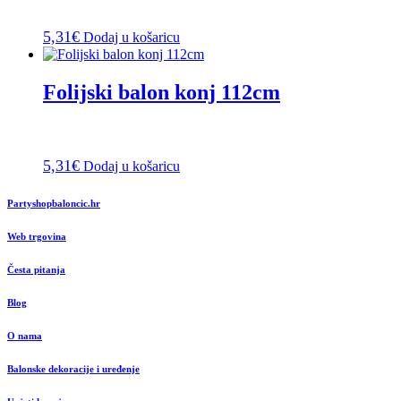
5,31
€
Dodaj u košaricu
Folijski balon konj 112cm
5,31
€
Dodaj u košaricu
Partyshopbaloncic.hr
Web trgovina
Česta pitanja
Blog
O nama
Balonske dekoracije i uređenje