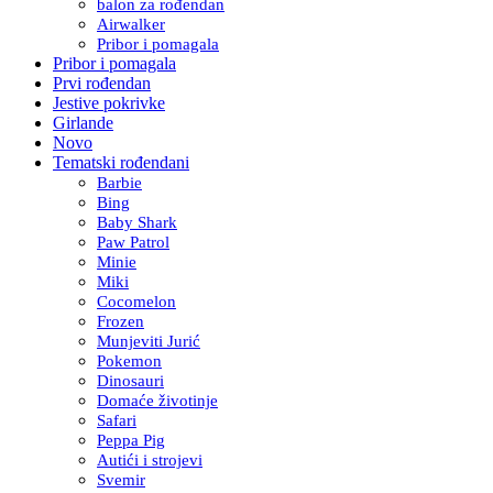
balon za rođendan
Airwalker
Pribor i pomagala
Pribor i pomagala
Prvi rođendan
Jestive pokrivke
Girlande
Novo
Tematski rođendani
Barbie
Bing
Baby Shark
Paw Patrol
Minie
Miki
Cocomelon
Frozen
Munjeviti Jurić
Pokemon
Dinosauri
Domaće životinje
Safari
Peppa Pig
Autići i strojevi
Svemir