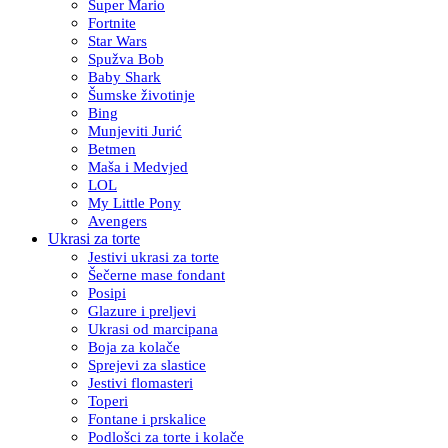
Super Mario
Fortnite
Star Wars
Spužva Bob
Baby Shark
Šumske životinje
Bing
Munjeviti Jurić
Betmen
Maša i Medvjed
LOL
My Little Pony
Avengers
Ukrasi za torte
Jestivi ukrasi za torte
Šečerne mase fondant
Posipi
Glazure i preljevi
Ukrasi od marcipana
Boja za kolače
Sprejevi za slastice
Jestivi flomasteri
Toperi
Fontane i prskalice
Podlošci za torte i kolače