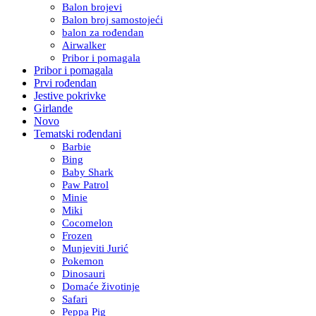
Balon brojevi
Balon broj samostojeći
balon za rođendan
Airwalker
Pribor i pomagala
Pribor i pomagala
Prvi rođendan
Jestive pokrivke
Girlande
Novo
Tematski rođendani
Barbie
Bing
Baby Shark
Paw Patrol
Minie
Miki
Cocomelon
Frozen
Munjeviti Jurić
Pokemon
Dinosauri
Domaće životinje
Safari
Peppa Pig