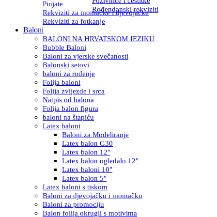
Pozivnice i čestitke
Pinjate
Rođendanski rekviziti
Rekviziti za momačke i djevojačke
Rekviziti za fotkanje
Baloni
BALONI NA HRVATSKOM JEZIKU
Bubble Baloni
Baloni za vjerske svečanosti
Balonski setovi
baloni za rođenje
Folija baloni
Folija zvijezde i srca
Natpis od balona
Folija balon figura
baloni na štapiću
Latex baloni
Baloni za Modeliranje
Latex balon G30
Latex balon 12″
Latex balon ogledalo 12″
Latex baloni 10″
Latex balon 5″
Latex baloni s tiskom
Baloni za djevojačku i momačku
Baloni za promociju
Balon folija okrugli s motivima