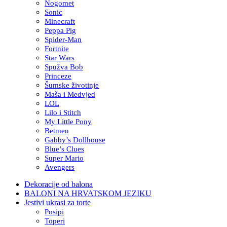
Nogomet
Sonic
Minecraft
Peppa Pig
Spider-Man
Fortnite
Star Wars
Spužva Bob
Princeze
Šumske životinje
Maša i Medvjed
LOL
Lilo i Stitch
My Little Pony
Betmen
Gabby’s Dollhouse
Blue’s Clues
Super Mario
Avengers
Dekoracije od balona
BALONI NA HRVATSKOM JEZIKU
Jestivi ukrasi za torte
Posipi
Toperi