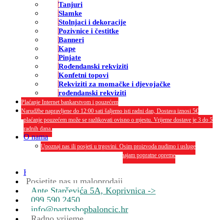
Tanjuri
Slamke
Stolnjaci i dekoracije
Pozivnice i čestitke
Banneri
Kape
Pinjate
Rođendanski rekviziti
Konfetni topovi
Rekviziti za momačke i djevojačke
rođendanski rekviziti
Plaćanje Internet bankarstvom i pouzećem
Narudžbe napravljene do 12:00 sati šaljemo isti radni dan, Dostava iznosi 5€
plaćanje pouzećem može se razlikovati ovisno o mjestu. Vrijeme dostave je 3 do 5
radnih dana.
O nama
Upoznaj nas ili posjeti u trgovini. Osim proizvoda nudimo i usluge
dekoriranja interijera i eksterija te najam popratne opreme
O nama
Kontakt
Posjetite nas u maloprodaji
Ante Starčevića 5A, Koprivnica ->
099 590 2450
info@partyshopbaloncic.hr
Radno vrijeme