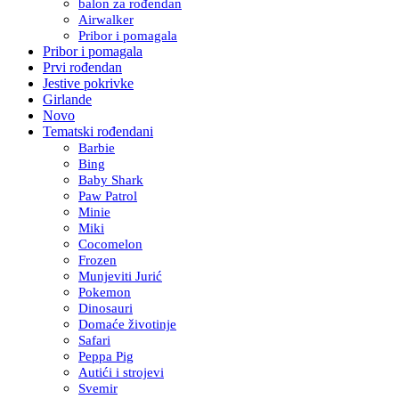
balon za rođendan
Airwalker
Pribor i pomagala
Pribor i pomagala
Prvi rođendan
Jestive pokrivke
Girlande
Novo
Tematski rođendani
Barbie
Bing
Baby Shark
Paw Patrol
Minie
Miki
Cocomelon
Frozen
Munjeviti Jurić
Pokemon
Dinosauri
Domaće životinje
Safari
Peppa Pig
Autići i strojevi
Svemir