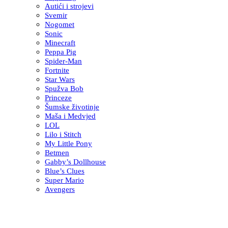
Autići i strojevi
Svemir
Nogomet
Sonic
Minecraft
Peppa Pig
Spider-Man
Fortnite
Star Wars
Spužva Bob
Princeze
Šumske životinje
Maša i Medvjed
LOL
Lilo i Stitch
My Little Pony
Betmen
Gabby’s Dollhouse
Blue’s Clues
Super Mario
Avengers