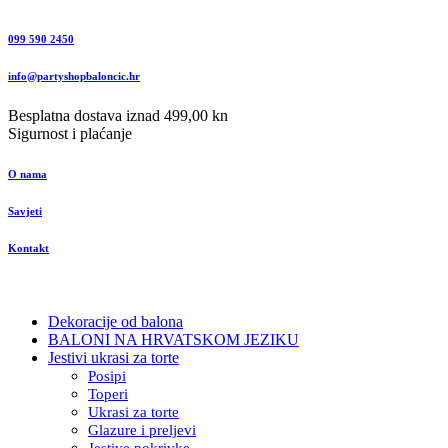
099 590 2450
info@partyshopbaloncic.hr
Besplatna dostava iznad 499,00 kn
Sigurnost i plaćanje
O nama
Savjeti
Kontakt
Dekoracije od balona
BALONI NA HRVATSKOM JEZIKU
Jestivi ukrasi za torte
Posipi
Toperi
Ukrasi za torte
Glazure i preljevi
Jestive pokrivke