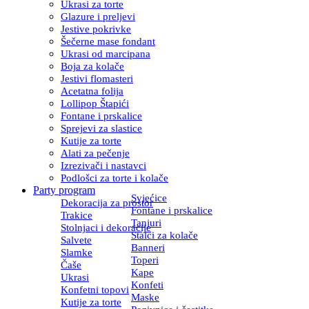
Ukrasi za torte
Glazure i preljevi
Jestive pokrivke
Šečerne mase fondant
Ukrasi od marcipana
Boja za kolače
Jestivi flomasteri
Acetatna folija
Lollipop Štapići
Fontane i prskalice
Sprejevi za slastice
Kutije za torte
Alati za pečenje
Izrezivači i nastavci
Podlošci za torte i kolače
Party program
Svjećice
Dekoracija za prostor
Fontane i prskalice
Trakice
Tanjuri
Stolnjaci i dekoracije
Stalci za kolače
Salvete
Banneri
Slamke
Toperi
Čaše
Kape
Ukrasi
Konfeti
Konfetni topovi
Maske
Kutije za torte