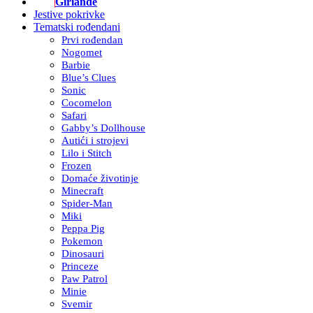
Girlande
Jestive pokrivke
Tematski rođendani
Prvi rođendan
Nogomet
Barbie
Blue’s Clues
Sonic
Cocomelon
Safari
Gabby’s Dollhouse
Autići i strojevi
Lilo i Stitch
Frozen
Domaće životinje
Minecraft
Spider-Man
Miki
Peppa Pig
Pokemon
Dinosauri
Princeze
Paw Patrol
Minie
Svemir