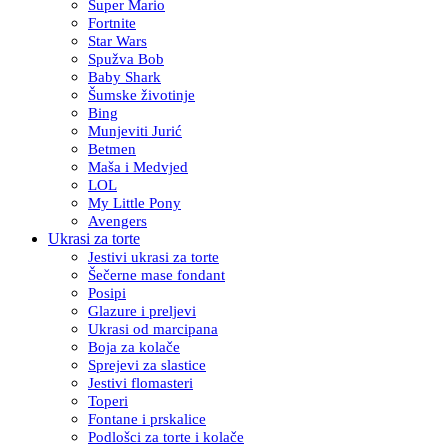
Super Mario
Fortnite
Star Wars
Spužva Bob
Baby Shark
Šumske životinje
Bing
Munjeviti Jurić
Betmen
Maša i Medvjed
LOL
My Little Pony
Avengers
Ukrasi za torte
Jestivi ukrasi za torte
Šečerne mase fondant
Posipi
Glazure i preljevi
Ukrasi od marcipana
Boja za kolače
Sprejevi za slastice
Jestivi flomasteri
Toperi
Fontane i prskalice
Podlošci za torte i kolače