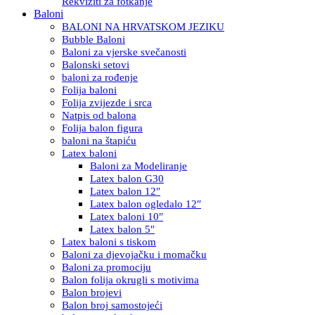
Rekviziti za fotkanje
Baloni
BALONI NA HRVATSKOM JEZIKU
Bubble Baloni
Baloni za vjerske svečanosti
Balonski setovi
baloni za rođenje
Folija baloni
Folija zvijezde i srca
Natpis od balona
Folija balon figura
baloni na štapiću
Latex baloni
Baloni za Modeliranje
Latex balon G30
Latex balon 12″
Latex balon ogledalo 12″
Latex baloni 10″
Latex balon 5″
Latex baloni s tiskom
Baloni za djevojačku i momačku
Baloni za promociju
Balon folija okrugli s motivima
Balon brojevi
Balon broj samostojeći