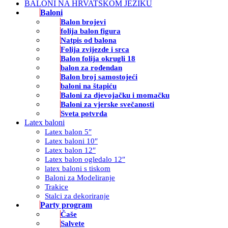
BALONI NA HRVATSKOM JEZIKU
Baloni
Balon brojevi
folija balon figura
Natpis od balona
Folija zvijezde i srca
Balon folija okrugli 18
balon za rođendan
Balon broj samostojeći
baloni na štapiću
Baloni za djevojačku i momačku
Baloni za vjerske svečanosti
Sveta potvrda
Latex baloni
Latex balon 5″
Latex baloni 10″
Latex balon 12″
Latex balon ogledalo 12″
latex baloni s tiskom
Baloni za Modeliranje
Trakice
Stalci za dekoriranje
Party program
Čaše
Salvete