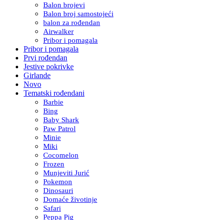
Balon brojevi
Balon broj samostojeći
balon za rođendan
Airwalker
Pribor i pomagala
Pribor i pomagala
Prvi rođendan
Jestive pokrivke
Girlande
Novo
Tematski rođendani
Barbie
Bing
Baby Shark
Paw Patrol
Minie
Miki
Cocomelon
Frozen
Munjeviti Jurić
Pokemon
Dinosauri
Domaće životinje
Safari
Peppa Pig