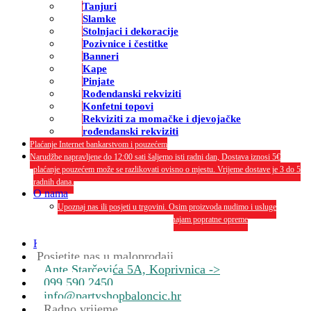
Tanjuri
Slamke
Stolnjaci i dekoracije
Pozivnice i čestitke
Banneri
Kape
Pinjate
Rođendanski rekviziti
Konfetni topovi
Rekviziti za momačke i djevojačke
rođendanski rekviziti
Plaćanje Internet bankarstvom i pouzećem
Narudžbe napravljene do 12:00 sati šaljemo isti radni dan, Dostava iznosi 5€
plaćanje pouzećem može se razlikovati ovisno o mjestu. Vrijeme dostave je 3 do 5
radnih dana.
O nama
Upoznaj nas ili posjeti u trgovini. Osim proizvoda nudimo i usluge
dekoriranja interijera i eksterija te najam popratne opreme
O nama
Kontakt
Posjetite nas u maloprodaji
Ante Starčevića 5A, Koprivnica ->
099 590 2450
info@partyshopbaloncic.hr
Radno vrijeme