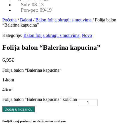
Sub: 08-13
Pon-pet: 09-19
Početna
/
Baloni
/
Balon folija okrugli s motivima
/ Folija balon
“Balerina kapucina”
Kategorije:
Balon folija okrugli s motivima
,
Novo
Folija balon “Balerina kapucina”
6,95
€
Folija balon “Balerina kapucina”
1-kom
46cm
Folija balon "Balerina kapucina" količina
Dodaj u košaricu
Podjeli ovaj proizvod na društvenim mrežama