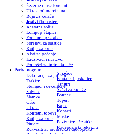
Šečerne mase fondant
Ukrasi od marcipana
Boja za kolače
Jestivi flomasteri
Acetatna folija
Lollipop Štapići
Fontane i prskalice
Sprejevi za slastice
Kutije za torte
Alati za pečenje
Izrezivači i nastavci
Podlošci za torte i kolače
Party program
Svjećice
Dekoracija za prostor
Fontane i prskalice
Trakice
Tanjuri
Stolnjaci i dekoracije
Stalci za kolače
Salvete
Banneri
Slamke
Toperi
Čaše
Kape
Ukrasi
Konfeti
Konfetni topovi
Maske
Kutije za torte
Pozivnice i čestitke
Pinjate
Rođendanski rekviziti
Rekviziti za momačke i djevojačke