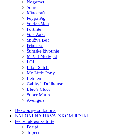
Nogomet
Sonic
Minecraft
Peppa Pig
Spider-Man
Fortnite
Star Wars
Spužva Bob
Princeze
Šumske životinje
Maša i Medvjed
LOL
Lilo i Stitch
My Little Pony
Betmen
Gabby’s Dollhouse
Blue’s Clues
Super Mario
Avengers
Dekoracije od balona
BALONI NA HRVATSKOM JEZIKU
Jestivi ukrasi za torte
Posipi
Toperi