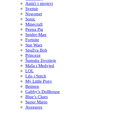
Autići i strojevi
Svemir
Nogomet
Sonic
Minecraft
Peppa Pig
Spider-Man
Fortnite
Star Wars
Spužva Bob
Princeze
Šumske životinje
Maša i Medvjed
LOL
Lilo i Stitch
My Little Pony
Betmen
Gabby’s Dollhouse
Blue’s Clues
Super Mario
Avengers