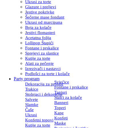
Ukrasi za torte
Glazure i preljevi
Jestive pokrivke
Šečerne mase fondant
Ukrasi od marcipana
Boja za kolače
Jestivi flomasteri
Acetatna folija
Lollipop Štapići
Fontane i prskalice
Sprejevi za slastice
Kutije za torte
Alati za pečenje
Izrezivači i nastavci
Podlošci za torte i kolače
Party program
Svjećice
Dekoracija za prostor
Fontane i prskalice
Trakice
Tanjuri
Stolnjaci i dekoracije
Stalci za kolače
Salvete
Banneri
Slamke
Toperi
Čaše
Kape
Ukrasi
Konfeti
Konfetni topovi
Maske
Kutije za torte