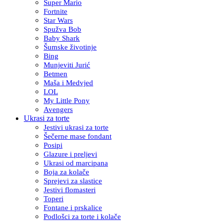
Super Mario
Fortnite
Star Wars
Spužva Bob
Baby Shark
Šumske životinje
Bing
Munjeviti Jurić
Betmen
Maša i Medvjed
LOL
My Little Pony
Avengers
Ukrasi za torte
Jestivi ukrasi za torte
Šečerne mase fondant
Posipi
Glazure i preljevi
Ukrasi od marcipana
Boja za kolače
Sprejevi za slastice
Jestivi flomasteri
Toperi
Fontane i prskalice
Podlošci za torte i kolače