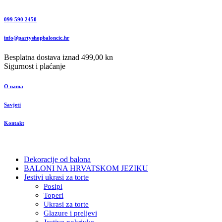
099 590 2450
info@partyshopbaloncic.hr
Besplatna dostava iznad 499,00 kn
Sigurnost i plaćanje
O nama
Savjeti
Kontakt
Dekoracije od balona
BALONI NA HRVATSKOM JEZIKU
Jestivi ukrasi za torte
Posipi
Toperi
Ukrasi za torte
Glazure i preljevi
Jestive pokrivke