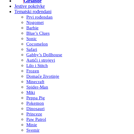
Girlande
Jestive pokrivke
Tematski rođendani
Prvi rođendan
Nogomet
Barbie
Blue’s Clues
Sonic
Cocomelon
Safari
Gabby’s Dollhouse
Autići i strojevi
Lilo i Stitch
Frozen
Domaće životinje
Minecraft
Spider-Man
Miki
Peppa Pig
Pokemon
Dinosauri
Princeze
Paw Patrol
Minie
Svemir