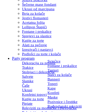
Šečerne mase fondant
Ukrasi od marcipana
Boja za kolače
Jestivi flomasteri
Acetatna folija
Lollipop Štapići
Fontane i prskalice
Sprejevi za slastice
Kutije za torte
Alati za pečenje
Izrezivači i nastavci
Podlošci za torte i kolače
Party program
Svjećice
Dekoracija za prostor
Fontane i prskalice
Trakice
Tanjuri
Stolnjaci i dekoracije
Stalci za kolače
Salvete
Banneri
Slamke
Toperi
Čaše
Kape
Ukrasi
Konfeti
Konfetni topovi
Maske
Kutije za torte
Pozivnice i čestitke
Pinjate
Rođendanski rekviziti
Rekviziti za momačke i djevojačke