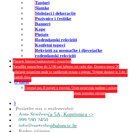
Tanjuri
Slamke
Stolnjaci i dekoracije
Pozivnice i čestitke
Banneri
Kape
Pinjate
Rođendanski rekviziti
Konfetni topovi
Rekviziti za momačke i djevojačke
rođendanski rekviziti
Plaćanje Internet bankarstvom i pouzećem
Narudžbe napravljene do 12:00 sati šaljemo isti radni dan, Dostava iznosi 5€
plaćanje pouzećem može se razlikovati ovisno o mjestu. Vrijeme dostave je 3 do 5
radnih dana.
O nama
Upoznaj nas ili posjeti u trgovini. Osim proizvoda nudimo i usluge
dekoriranja interijera i eksterija te najam popratne opreme
O nama
Kontakt
Posjetite nas u maloprodaji
Ante Starčevića 5A, Koprivnica ->
099 590 2450
info@partyshopbaloncic.hr
Radno vrijeme