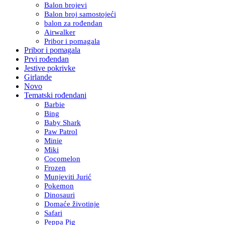
Balon brojevi
Balon broj samostojeći
balon za rođendan
Airwalker
Pribor i pomagala
Pribor i pomagala
Prvi rođendan
Jestive pokrivke
Girlande
Novo
Tematski rođendani
Barbie
Bing
Baby Shark
Paw Patrol
Minie
Miki
Cocomelon
Frozen
Munjeviti Jurić
Pokemon
Dinosauri
Domaće životinje
Safari
Peppa Pig