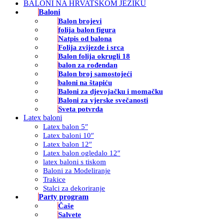
BALONI NA HRVATSKOM JEZIKU
Baloni
Balon brojevi
folija balon figura
Natpis od balona
Folija zvijezde i srca
Balon folija okrugli 18
balon za rođendan
Balon broj samostojeći
baloni na štapiću
Baloni za djevojačku i momačku
Baloni za vjerske svečanosti
Sveta potvrda
Latex baloni
Latex balon 5″
Latex baloni 10″
Latex balon 12″
Latex balon ogledalo 12″
latex baloni s tiskom
Baloni za Modeliranje
Trakice
Stalci za dekoriranje
Party program
Čaše
Salvete