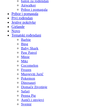
balon za rođendan
Airwalker
Pribor i pomagala
Pribor i pomagala
Prvi rođendan
Jestive pokrivke
Girlande
Novo
Tematski rođendani
Barbie
Bing
Baby Shark
Paw Patrol
Minie
Miki
Cocomelon
Frozen
Munjeviti Jurić
Pokemon
Dinosauri
Domaće životinje
Safari
Peppa Pig
Autići i strojevi
Svemir