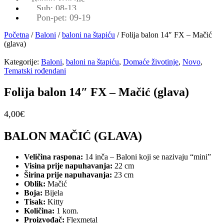
Sub: 08-13
Pon-pet: 09-19
Početna
/
Baloni
/
baloni na štapiću
/ Folija balon 14″ FX – Mačić
(glava)
Kategorije:
Baloni
,
baloni na štapiću
,
Domaće životinje
,
Novo
,
Tematski rođendani
Folija balon 14″ FX – Mačić (glava)
4,00
€
BALON MAČIĆ (GLAVA)
Veličina raspona:
14 inča – Baloni koji se nazivaju “mini”
Visina prije napuhavanja:
22 cm
Širina prije napuhavanja:
23 cm
Oblik:
Mačić
Boja:
Bijela
Tisak:
Kitty
Količina:
1 kom.
Proizvođač:
Flexmetal