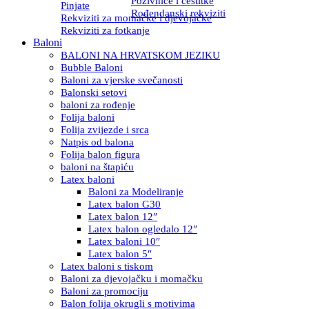
Pozivnice i čestitke
Pinjate
Rođendanski rekviziti
Rekviziti za momačke i djevojačke
Rekviziti za fotkanje
Baloni
BALONI NA HRVATSKOM JEZIKU
Bubble Baloni
Baloni za vjerske svečanosti
Balonski setovi
baloni za rođenje
Folija baloni
Folija zvijezde i srca
Natpis od balona
Folija balon figura
baloni na štapiću
Latex baloni
Baloni za Modeliranje
Latex balon G30
Latex balon 12″
Latex balon ogledalo 12″
Latex baloni 10″
Latex balon 5″
Latex baloni s tiskom
Baloni za djevojačku i momačku
Baloni za promociju
Balon folija okrugli s motivima