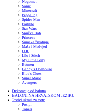
Nogomet
Sonic
Minecraft
Peppa Pig
Spider-Man
Fortnite
Star Wars
Spužva Bob
Princeze
Šumske životinje
Maša i Medvjed
LOL
Lilo i Stitch
My Little Pony
Betmen
Gabby’s Dollhouse
Blue’s Clues
Super Mario
Avengers
Dekoracije od balona
BALONI NA HRVATSKOM JEZIKU
Jestivi ukrasi za torte
Posipi
Toperi