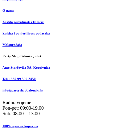
O nama
Zaštita privatnosti i kolačići
Zaštita i povjerljivost podataka
Maloprodaja
Party Shop Balončić, obrt
Ante Starčevića 5A, Koprivnica
Tel: +385 99 590 2450
info@partyshopbaloncic.hr
Radno vrijeme
Pon-pet: 09:00-19.00
Sub: 08:00 – 13:00
100% sigurna kupovina