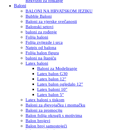
Rekviziti za fotkanje
Baloni
BALONI NA HRVATSKOM JEZIKU
Bubble Baloni
Baloni za vjerske svečanosti
Balonski setovi
baloni za rođenje
Folija baloni
Folija zvijezde i srca
Natpis od balona
Folija balon figura
baloni na štapiću
Latex baloni
Baloni za Modeliranje
Latex balon G30
Latex balon 12″
Latex balon ogledalo 12″
Latex baloni 10″
Latex balon 5″
Latex baloni s tiskom
Baloni za djevojačku i momačku
Baloni za promociju
Balon folija okrugli s motivima
Balon brojevi
Balon broj samostojeći