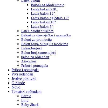
Latex baloni
Baloni za Modeliranje
Latex balon G30
Latex balon 12″
Latex balon ogledalo 12″
Latex baloni 10″
Latex balon 5″
Latex baloni s tiskom
Baloni za djevojačku i momačku
Baloni za promociju
Balon folija okrugli s motivima
Balon brojevi
Balon broj samostojeći
balon za rođendan
Airwalker
Pribor i pomagala
Pribor i pomagala
Prvi rođendan
Jestive pokrivke
Girlande
Novo
Tematski rođendani
Barbie
Bing
Baby Shark