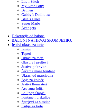
Lilo i Stitch
My Little Pony
Betmen
Gabby’s Dollhouse
Blue’s Clues
Super Mario
Avengers
Dekoracije od balona
BALONI NA HRVATSKOM JEZIKU
Jestivi ukrasi za torte
Posipi
Toperi
Ukrasi za torte
Glazure i preljevi
Jestive pokrivke
Šečerne mase fondant
Ukrasi od marcipana
Boja za kolače
Jestivi flomasteri
Acetatna folija
Lollipop Štapići
Fontane i prskalice
Sprejevi za slastice
Kutije za torte