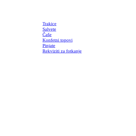
Trakice
Salvete
Čaše
Konfetni topovi
Pinjate
Rekviziti za fotkanje