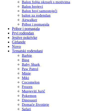
Balon folija okrugli s motivima
Balon brojevi
Balon broj samostojeći
balon za rođendan
Airwalker
Pribor i pomagala
Pribor i pomagala
Prvi rođendan
Jestive pokrivke
Girlande
Novo
Tematski rođendani
Barbie
Bing
Baby Shark
Paw Patrol
Minie
Miki
Cocomelon
Frozen
Munjeviti Jurić
Pokemon
Dinosauri
Domaće životinje
Safari