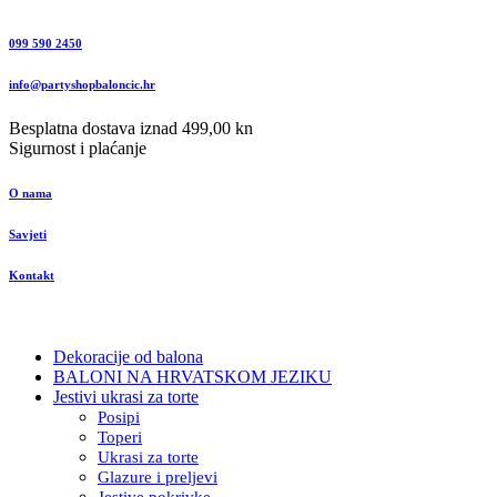
099 590 2450
info@partyshopbaloncic.hr
Besplatna dostava iznad 499,00 kn
Sigurnost i plaćanje
O nama
Savjeti
Kontakt
Dekoracije od balona
BALONI NA HRVATSKOM JEZIKU
Jestivi ukrasi za torte
Posipi
Toperi
Ukrasi za torte
Glazure i preljevi
Jestive pokrivke