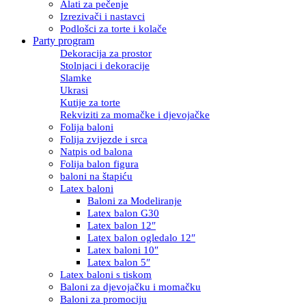
Alati za pečenje
Izrezivači i nastavci
Podlošci za torte i kolače
Party program
Dekoracija za prostor
Stolnjaci i dekoracije
Slamke
Ukrasi
Kutije za torte
Rekviziti za momačke i djevojačke
Folija baloni
Folija zvijezde i srca
Natpis od balona
Folija balon figura
baloni na štapiću
Latex baloni
Baloni za Modeliranje
Latex balon G30
Latex balon 12″
Latex balon ogledalo 12″
Latex baloni 10″
Latex balon 5″
Latex baloni s tiskom
Baloni za djevojačku i momačku
Baloni za promociju