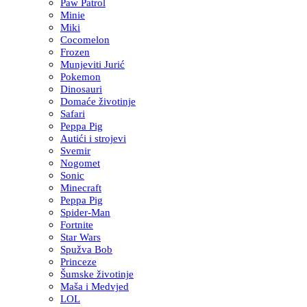
Paw Patrol
Minie
Miki
Cocomelon
Frozen
Munjeviti Jurić
Pokemon
Dinosauri
Domaće životinje
Safari
Peppa Pig
Autići i strojevi
Svemir
Nogomet
Sonic
Minecraft
Peppa Pig
Spider-Man
Fortnite
Star Wars
Spužva Bob
Princeze
Šumske životinje
Maša i Medvjed
LOL