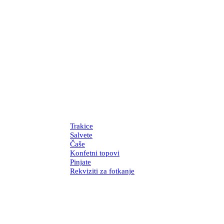
Trakice
Salvete
Čaše
Konfetni topovi
Pinjate
Rekviziti za fotkanje