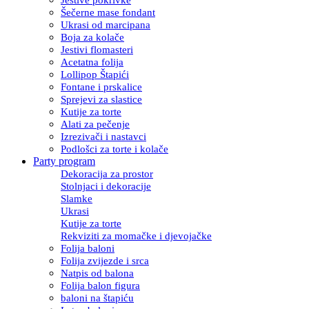
Šečerne mase fondant
Ukrasi od marcipana
Boja za kolače
Jestivi flomasteri
Acetatna folija
Lollipop Štapići
Fontane i prskalice
Sprejevi za slastice
Kutije za torte
Alati za pečenje
Izrezivači i nastavci
Podlošci za torte i kolače
Party program
Dekoracija za prostor
Stolnjaci i dekoracije
Slamke
Ukrasi
Kutije za torte
Rekviziti za momačke i djevojačke
Folija baloni
Folija zvijezde i srca
Natpis od balona
Folija balon figura
baloni na štapiću