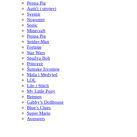
Peppa Pig
Autići i strojevi
Svemir
Nogomet
Sonic
Minecraft
Peppa Pig
Spider-Man
Fortnite
Star Wars
Spužva Bob
Princeze
Šumske životinje
Maša i Medvjed
LOL
Lilo i Stitch
My Little Pony
Betmen
Gabby’s Dollhouse
Blue’s Clues
Super Mario
Avengers