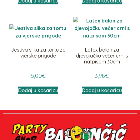
Dodaj u košaricu
Dodaj u košaricu
Jestiva slika za tortu za
Latex balon za
vjerske prigode
djevojačku večer crni s
natpisom 30cm
5,00
€
3,98
€
Dodaj u košaricu
Dodaj u košaricu