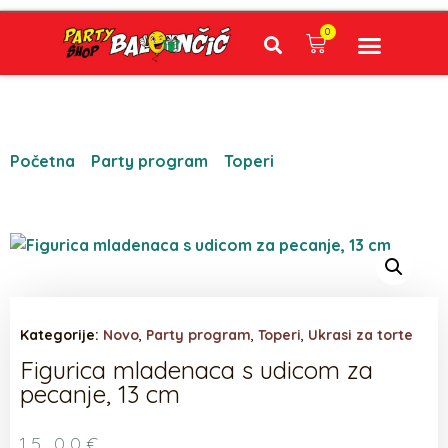
0
Narudžbe napravljene do 12:00 sati šaljemo isti radni dan, Dostava iznosi 5€ plaćanje pouzećem može se razlikovati ovisno o mjestu. Vrijeme dostave je 3 do 5 radnih dana.
Početna
/
Party program
/
Toperi
/ Figurica
mladenaca s udicom za pecanje, 13 cm
Kategorije:
Novo
,
Party program
,
Toperi
,
Ukrasi za torte
Figurica mladenaca s udicom za
pecanje, 13 cm
15,00
€