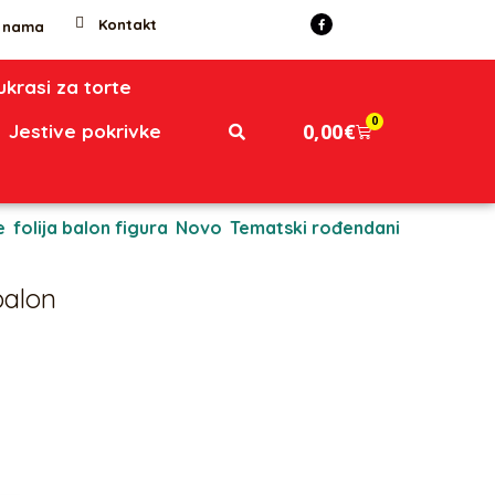
Kontakt
 nama
 ukrasi za torte
0
0,00
€
Jestive pokrivke
e
,
folija balon figura
,
Novo
,
Tematski rođendani
balon