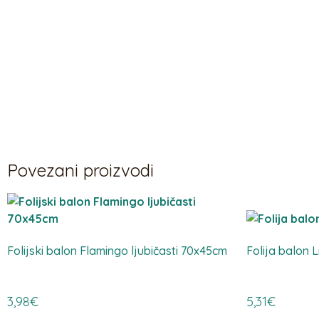
Povezani proizvodi
Folijski balon Flamingo ljubičasti 70x45cm
Folija balon L
3,98
€
5,31
€