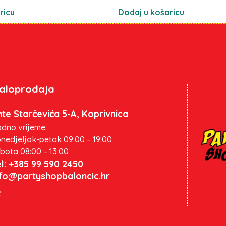
ricu
Dodaj u košaricu
aloprodaja
te Starčevića 5-A, Koprivnica
dno vrijeme:
nedjeljak-petak 09:00 – 19:00
bota 08:00 – 13:00
l: +385 99 590 2450
nfo@partyshopbaloncic.hr