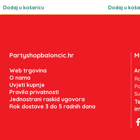
Dodaj u košaricu
Dodaj u koša
Partyshopbaloncic.hr
M
Web trgovina
An
O nama
Ra
Uvjeti kupnje
Po
Pravila privatnosti
Su
Jednostrani raskid ugovora
Te
Rok dostave 3 do 5 radnih dana
i