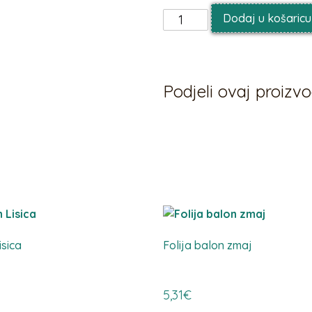
Dodaj u košaricu
Podjeli ovaj proiz
isica
Folija balon zmaj
5,31
€