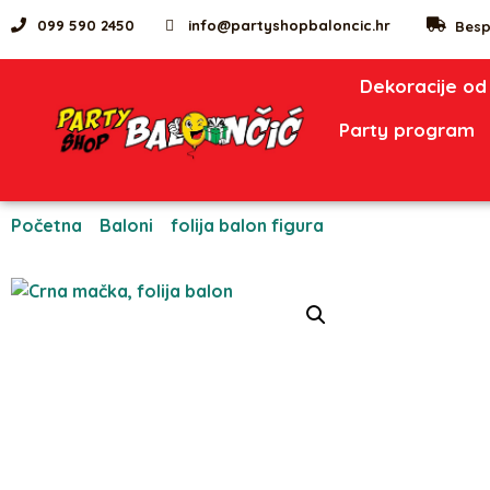
099 590 2450
info@partyshopbaloncic.hr
Besp
Dekoracije od
Party program
Početna
/
Baloni
/
folija balon figura
/ Crna mačka, folija