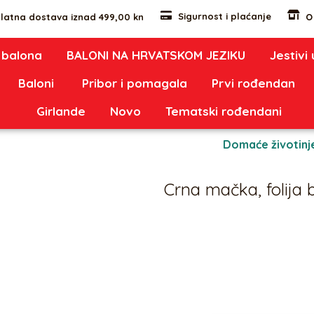
Sigurnost i plaćanje
latna dostava iznad 499,00 kn
O
 balona
BALONI NA HRVATSKOM JEZIKU
Jestivi
Baloni
Pribor i pomagala
Prvi rođendan
Girlande
Novo
Tematski rođendani
 balon
Kategorije:
Domaće životinj
Crna mačka, folija 
6,00
€
Crna mačka, folija balon