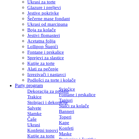
Ukrasi za torte
Glazure i preljevi
Jestive pokrivke
Šečerne mase fondant
Ukrasi od marcipana
Boja za kolače
Jestivi flomasteri
Acetatna folija
Lollipop Štapići
Fontane i prskalice
Sprejevi za slastice
Kutije za torte
Alati za pečenje
Izrezivači i nastavci
Podlošci za torte i kolače
Party program
Svjećice
Dekoracija za prostor
Fontane i prskalice
Trakice
Tanjuri
Stolnjaci i dekoracije
Stalci za kolače
Salvete
Banneri
Slamke
Toperi
Čaše
Kape
Ukrasi
Konfeti
Konfetni topovi
Maske
Kutije za torte