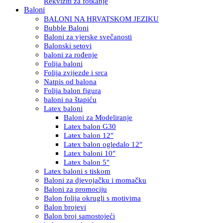
Rekviziti za fotkanje
Baloni
BALONI NA HRVATSKOM JEZIKU
Bubble Baloni
Baloni za vjerske svečanosti
Balonski setovi
baloni za rođenje
Folija baloni
Folija zvijezde i srca
Natpis od balona
Folija balon figura
baloni na štapiću
Latex baloni
Baloni za Modeliranje
Latex balon G30
Latex balon 12″
Latex balon ogledalo 12″
Latex baloni 10″
Latex balon 5″
Latex baloni s tiskom
Baloni za djevojačku i momačku
Baloni za promociju
Balon folija okrugli s motivima
Balon brojevi
Balon broj samostojeći