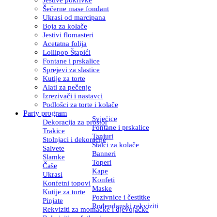
Šečerne mase fondant
Ukrasi od marcipana
Boja za kolače
Jestivi flomasteri
Acetatna folija
Lollipop Štapići
Fontane i prskalice
Sprejevi za slastice
Kutije za torte
Alati za pečenje
Izrezivači i nastavci
Podlošci za torte i kolače
Party program
Svjećice
Dekoracija za prostor
Fontane i prskalice
Trakice
Tanjuri
Stolnjaci i dekoracije
Stalci za kolače
Salvete
Banneri
Slamke
Toperi
Čaše
Kape
Ukrasi
Konfeti
Konfetni topovi
Maske
Kutije za torte
Pozivnice i čestitke
Pinjate
Rođendanski rekviziti
Rekviziti za momačke i djevojačke