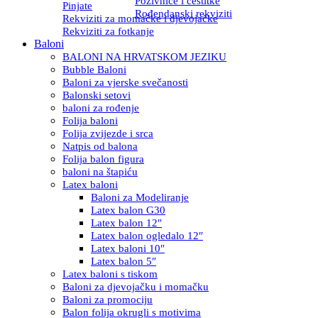
Pozivnice i čestitke
Pinjate
Rođendanski rekviziti
Rekviziti za momačke i djevojačke
Rekviziti za fotkanje
Baloni
BALONI NA HRVATSKOM JEZIKU
Bubble Baloni
Baloni za vjerske svečanosti
Balonski setovi
baloni za rođenje
Folija baloni
Folija zvijezde i srca
Natpis od balona
Folija balon figura
baloni na štapiću
Latex baloni
Baloni za Modeliranje
Latex balon G30
Latex balon 12″
Latex balon ogledalo 12″
Latex baloni 10″
Latex balon 5″
Latex baloni s tiskom
Baloni za djevojačku i momačku
Baloni za promociju
Balon folija okrugli s motivima