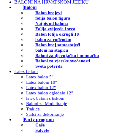
BALONI NA HRVATSKOM JEZIKU
Baloni
Balon brojevi
folija balon figura
Natpis od balona
Folija zvijezde i srca
Balon folija okrugli 18
balon za rođendan
Balon broj samostojeći
baloni na štapiću
Baloni za djevojačku i momačku
Baloni za vjerske svečanosti
Sveta potvrda
Latex baloni
Latex balon 5″
Latex baloni 10″
Latex balon 12″
Latex balon ogledalo 12″
latex baloni s tiskom
Baloni za Modeliranje
Trakice
Stalci za dekoriranje
Party program
Čaše
Salvete