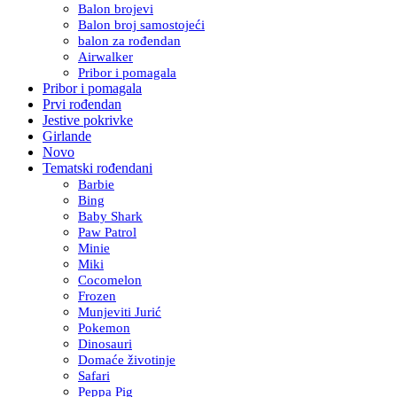
Balon brojevi
Balon broj samostojeći
balon za rođendan
Airwalker
Pribor i pomagala
Pribor i pomagala
Prvi rođendan
Jestive pokrivke
Girlande
Novo
Tematski rođendani
Barbie
Bing
Baby Shark
Paw Patrol
Minie
Miki
Cocomelon
Frozen
Munjeviti Jurić
Pokemon
Dinosauri
Domaće životinje
Safari
Peppa Pig