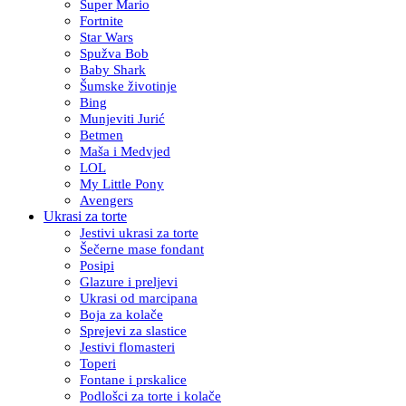
Super Mario
Fortnite
Star Wars
Spužva Bob
Baby Shark
Šumske životinje
Bing
Munjeviti Jurić
Betmen
Maša i Medvjed
LOL
My Little Pony
Avengers
Ukrasi za torte
Jestivi ukrasi za torte
Šečerne mase fondant
Posipi
Glazure i preljevi
Ukrasi od marcipana
Boja za kolače
Sprejevi za slastice
Jestivi flomasteri
Toperi
Fontane i prskalice
Podlošci za torte i kolače