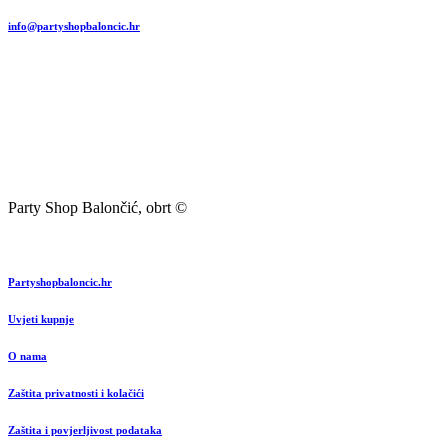
info@partyshopbaloncic.hr
Party Shop Balončić, obrt ©
Partyshopbaloncic.hr
Uvjeti kupnje
O nama
Zaštita privatnosti i kolačići
Zaštita i povjerljivost podataka