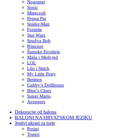
Nogomet
Sonic
Minecraft
Peppa Pig
Spider-Man
Fortnite
Star Wars
Spužva Bob
Princeze
Šumske životinje
Maša i Medvjed
LOL
Lilo i Stitch
My Little Pony
Betmen
Gabby’s Dollhouse
Blue’s Clues
Super Mario
Avengers
Dekoracije od balona
BALONI NA HRVATSKOM JEZIKU
Jestivi ukrasi za torte
Posipi
Toperi