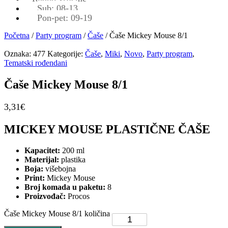
Sub: 08-13
Pon-pet: 09-19
Početna
/
Party program
/
Čaše
/ Čaše Mickey Mouse 8/1
Oznaka:
477
Kategorije:
Čaše
,
Miki
,
Novo
,
Party program
,
Tematski rođendani
Čaše Mickey Mouse 8/1
3,31
€
MICKEY MOUSE PLASTIČNE ČAŠE
Kapacitet:
200 ml
Materijal:
plastika
Boja:
višebojna
Print:
Mickey Mouse
Broj komada u paketu:
8
Proizvođač:
Procos
Čaše Mickey Mouse 8/1 količina