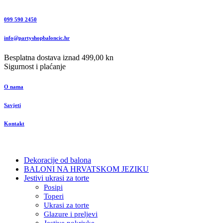
099 590 2450
info@partyshopbaloncic.hr
Besplatna dostava iznad 499,00 kn
Sigurnost i plaćanje
O nama
Savjeti
Kontakt
Dekoracije od balona
BALONI NA HRVATSKOM JEZIKU
Jestivi ukrasi za torte
Posipi
Toperi
Ukrasi za torte
Glazure i preljevi
Jestive pokrivke