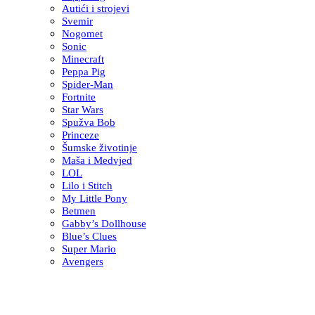
Autići i strojevi
Svemir
Nogomet
Sonic
Minecraft
Peppa Pig
Spider-Man
Fortnite
Star Wars
Spužva Bob
Princeze
Šumske životinje
Maša i Medvjed
LOL
Lilo i Stitch
My Little Pony
Betmen
Gabby’s Dollhouse
Blue’s Clues
Super Mario
Avengers