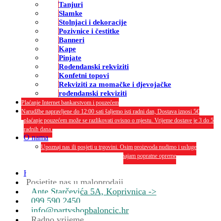
Tanjuri
Slamke
Stolnjaci i dekoracije
Pozivnice i čestitke
Banneri
Kape
Pinjate
Rođendanski rekviziti
Konfetni topovi
Rekviziti za momačke i djevojačke
rođendanski rekviziti
Plaćanje Internet bankarstvom i pouzećem
Narudžbe napravljene do 12:00 sati šaljemo isti radni dan, Dostava iznosi 5€
plaćanje pouzećem može se razlikovati ovisno o mjestu. Vrijeme dostave je 3 do 5
radnih dana.
O nama
Upoznaj nas ili posjeti u trgovini. Osim proizvoda nudimo i usluge
dekoriranja interijera i eksterija te najam popratne opreme
O nama
Kontakt
Posjetite nas u maloprodaji
Ante Starčevića 5A, Koprivnica ->
099 590 2450
info@partyshopbaloncic.hr
Radno vrijeme