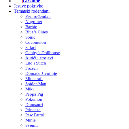
Girlande
Jestive pokrivke
Tematski rođendani
Prvi rođendan
Nogomet
Barbie
Blue’s Clues
Sonic
Cocomelon
Safari
Gabby’s Dollhouse
Autići i strojevi
Lilo i Stitch
Frozen
Domaće životinje
Minecraft
Spider-Man
Miki
Peppa Pig
Pokemon
Dinosauri
Princeze
Paw Patrol
Minie
Svemir