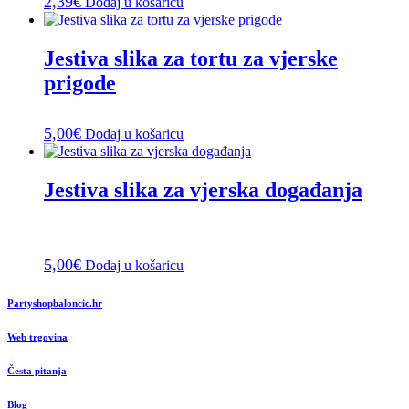
2,39
€
Dodaj u košaricu
Jestiva slika za tortu za vjerske
prigode
5,00
€
Dodaj u košaricu
Jestiva slika za vjerska događanja
5,00
€
Dodaj u košaricu
Partyshopbaloncic.hr
Web trgovina
Česta pitanja
Blog