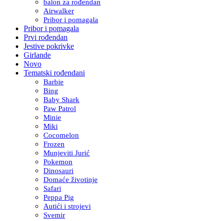
balon za rođendan
Airwalker
Pribor i pomagala
Pribor i pomagala
Prvi rođendan
Jestive pokrivke
Girlande
Novo
Tematski rođendani
Barbie
Bing
Baby Shark
Paw Patrol
Minie
Miki
Cocomelon
Frozen
Munjeviti Jurić
Pokemon
Dinosauri
Domaće životinje
Safari
Peppa Pig
Autići i strojevi
Svemir