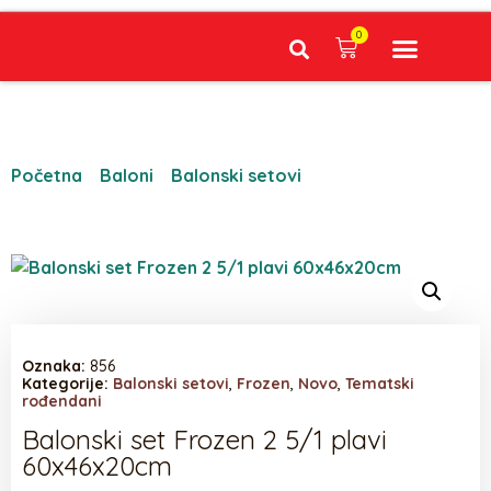
0
Narudžbe napravljene do 12:00 sati šaljemo isti radni dan, Dostava iznosi 5€ plaćanje pouzećem može se razlikovati ovisno o mjestu. Vrijeme dostave je 3 do 5 radnih dana.
Početna
/
Baloni
/
Balonski setovi
/ Balonski set
Frozen 2 5/1 plavi 60x46x20cm
Oznaka:
856
Kategorije:
Balonski setovi
,
Frozen
,
Novo
,
Tematski
rođendani
Balonski set Frozen 2 5/1 plavi
60x46x20cm