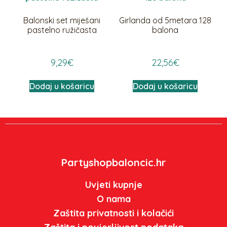
Balonski set miješani
Girlanda od 5metara 128
pastelno ružičasta
balona
9,29
€
22,56
€
Dodaj u košaricu
Dodaj u košaricu
Partyshopbaloncic.hr
Uvjeti kupnje
O nama
Zaštita privatnosti i kolačići