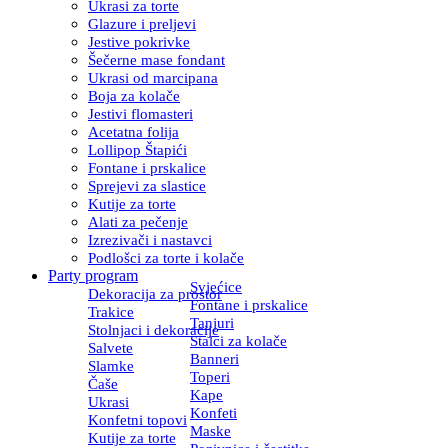
Ukrasi za torte
Glazure i preljevi
Jestive pokrivke
Šečerne mase fondant
Ukrasi od marcipana
Boja za kolače
Jestivi flomasteri
Acetatna folija
Lollipop Štapići
Fontane i prskalice
Sprejevi za slastice
Kutije za torte
Alati za pečenje
Izrezivači i nastavci
Podlošci za torte i kolače
Party program
Svjećice
Dekoracija za prostor
Fontane i prskalice
Trakice
Tanjuri
Stolnjaci i dekoracije
Stalci za kolače
Salvete
Banneri
Slamke
Toperi
Čaše
Kape
Ukrasi
Konfeti
Konfetni topovi
Maske
Kutije za torte