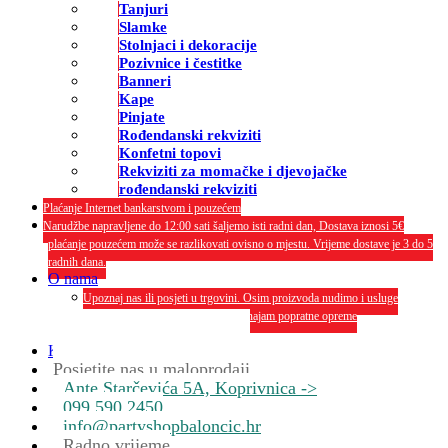
Tanjuri
Slamke
Stolnjaci i dekoracije
Pozivnice i čestitke
Banneri
Kape
Pinjate
Rođendanski rekviziti
Konfetni topovi
Rekviziti za momačke i djevojačke
rođendanski rekviziti
Plaćanje Internet bankarstvom i pouzećem
Narudžbe napravljene do 12:00 sati šaljemo isti radni dan, Dostava iznosi 5€
plaćanje pouzećem može se razlikovati ovisno o mjestu. Vrijeme dostave je 3 do 5
radnih dana.
O nama
Upoznaj nas ili posjeti u trgovini. Osim proizvoda nudimo i usluge
dekoriranja interijera i eksterija te najam popratne opreme
O nama
Kontakt
Posjetite nas u maloprodaji
Ante Starčevića 5A, Koprivnica ->
099 590 2450
info@partyshopbaloncic.hr
Radno vrijeme