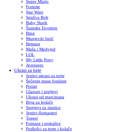
Super Mario
Fortnite
Star Wars
Spužva Bob
Baby Shark
Šumske životinje
Bing
Munjeviti Jurić
Betmen
Maša i Medvjed
LOL
My Little Pony
Avengers
Ukrasi za torte
Jestivi ukrasi za torte
Šečerne mase fondant
Posipi
Glazure i preljevi
Ukrasi od marcipana
Boja za kolače
Sprejevi za slastice
Jestivi flomasteri
Toperi
Fontane i prskalice
Podlošci za torte i kolače