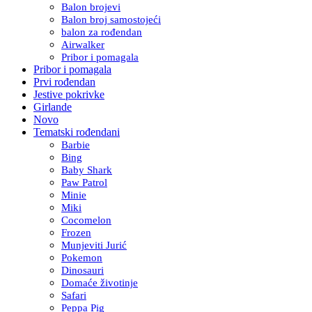
Balon brojevi
Balon broj samostojeći
balon za rođendan
Airwalker
Pribor i pomagala
Pribor i pomagala
Prvi rođendan
Jestive pokrivke
Girlande
Novo
Tematski rođendani
Barbie
Bing
Baby Shark
Paw Patrol
Minie
Miki
Cocomelon
Frozen
Munjeviti Jurić
Pokemon
Dinosauri
Domaće životinje
Safari
Peppa Pig