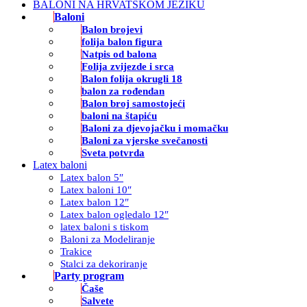
BALONI NA HRVATSKOM JEZIKU
Baloni
Balon brojevi
folija balon figura
Natpis od balona
Folija zvijezde i srca
Balon folija okrugli 18
balon za rođendan
Balon broj samostojeći
baloni na štapiću
Baloni za djevojačku i momačku
Baloni za vjerske svečanosti
Sveta potvrda
Latex baloni
Latex balon 5″
Latex baloni 10″
Latex balon 12″
Latex balon ogledalo 12″
latex baloni s tiskom
Baloni za Modeliranje
Trakice
Stalci za dekoriranje
Party program
Čaše
Salvete