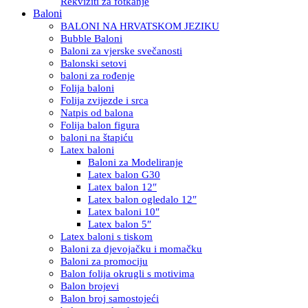
Rekviziti za fotkanje
Baloni
BALONI NA HRVATSKOM JEZIKU
Bubble Baloni
Baloni za vjerske svečanosti
Balonski setovi
baloni za rođenje
Folija baloni
Folija zvijezde i srca
Natpis od balona
Folija balon figura
baloni na štapiću
Latex baloni
Baloni za Modeliranje
Latex balon G30
Latex balon 12″
Latex balon ogledalo 12″
Latex baloni 10″
Latex balon 5″
Latex baloni s tiskom
Baloni za djevojačku i momačku
Baloni za promociju
Balon folija okrugli s motivima
Balon brojevi
Balon broj samostojeći