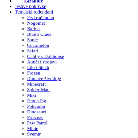
Girlande
Jestive pokrivke
Tematski rođendani
Prvi rođendan
Nogomet
Barbie
Blue’s Clues
Sonic
Cocomelon
Safari
Gabby’s Dollhouse
Autići i strojevi
Lilo i Stitch
Frozen
Domaće životinje
Minecraft
Spider-Man
Miki
Peppa Pig
Pokemon
Dinosauri
Princeze
Paw Patrol
Minie
Svemir