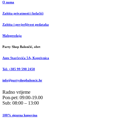
O nama
Zaštita privatnosti i kolačići
Zaštita i povjerljivost podataka
Maloprodaja
Party Shop Balončić, obrt
Ante Starčevića 5A, Koprivnica
Tel: +385 99 590 2450
info@partyshopbaloncic.hr
Radno vrijeme
Pon-pet: 09:00-19.00
Sub: 08:00 – 13:00
100% sigurna kupovina