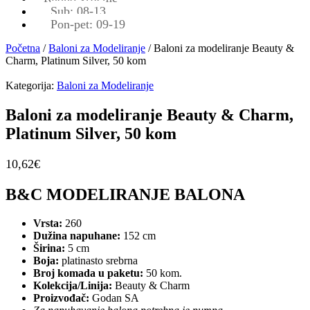
Sub: 08-13
Pon-pet: 09-19
Početna
/
Baloni za Modeliranje
/ Baloni za modeliranje Beauty &
Charm, Platinum Silver, 50 kom
Kategorija:
Baloni za Modeliranje
Baloni za modeliranje Beauty & Charm,
Platinum Silver, 50 kom
10,62
€
B&C MODELIRANJE BALONA
Vrsta:
260
Dužina napuhane:
152 cm
Širina:
5 cm
Boja:
platinasto srebrna
Broj komada u paketu:
50 kom.
Kolekcija/Linija:
Beauty & Charm
Proizvođač:
Godan SA