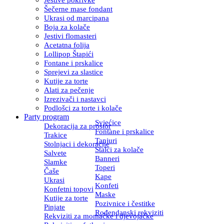
Šečerne mase fondant
Ukrasi od marcipana
Boja za kolače
Jestivi flomasteri
Acetatna folija
Lollipop Štapići
Fontane i prskalice
Sprejevi za slastice
Kutije za torte
Alati za pečenje
Izrezivači i nastavci
Podlošci za torte i kolače
Party program
Svjećice
Dekoracija za prostor
Fontane i prskalice
Trakice
Tanjuri
Stolnjaci i dekoracije
Stalci za kolače
Salvete
Banneri
Slamke
Toperi
Čaše
Kape
Ukrasi
Konfeti
Konfetni topovi
Maske
Kutije za torte
Pozivnice i čestitke
Pinjate
Rođendanski rekviziti
Rekviziti za momačke i djevojačke