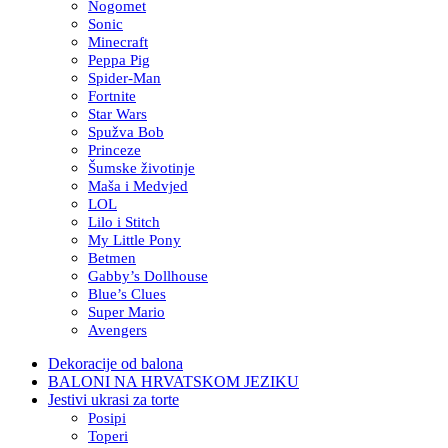
Nogomet
Sonic
Minecraft
Peppa Pig
Spider-Man
Fortnite
Star Wars
Spužva Bob
Princeze
Šumske životinje
Maša i Medvjed
LOL
Lilo i Stitch
My Little Pony
Betmen
Gabby’s Dollhouse
Blue’s Clues
Super Mario
Avengers
Dekoracije od balona
BALONI NA HRVATSKOM JEZIKU
Jestivi ukrasi za torte
Posipi
Toperi