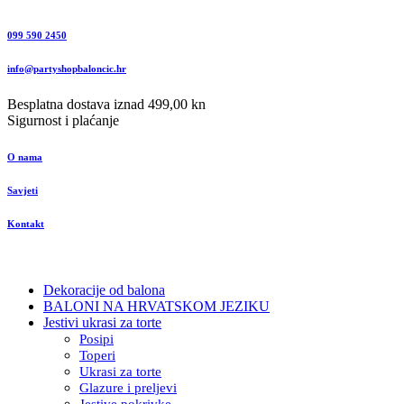
099 590 2450
info@partyshopbaloncic.hr
Besplatna dostava iznad 499,00 kn
Sigurnost i plaćanje
O nama
Savjeti
Kontakt
Dekoracije od balona
BALONI NA HRVATSKOM JEZIKU
Jestivi ukrasi za torte
Posipi
Toperi
Ukrasi za torte
Glazure i preljevi
Jestive pokrivke