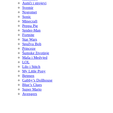
Autići i strojevi
Svemir
Nogomet
Sonic
Minecraft
Peppa Pig
Spider-Man
Fortnite
Star Wars
Spužva Bob
Princeze
Šumske životinje
Maša i Medvjed
LOL
Lilo i Stitch
My Little Pony
Betmen
Gabby’s Dollhouse
Blue’s Clues
Super Mario
Avengers