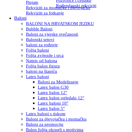
Pozivnice i čestitke
Pinjate
Rođendanski rekviziti
Rekviziti za momačke i djevojačke
Rekviziti za fotkanje
Baloni
BALONI NA HRVATSKOM JEZIKU
Bubble Baloni
Baloni za vjerske svečanosti
Balonski setovi
baloni za rođenje
Folija baloni
Folija zvijezde i srca
Natpis od balona
Folija balon figura
baloni na štapiću
Latex baloni
Baloni za Modeliranje
Latex balon G30
Latex balon 12″
Latex balon ogledalo 12″
Latex baloni 10″
Latex balon 5″
Latex baloni s tiskom
Baloni za djevojačku i momačku
Baloni za promociju
Balon folija okrugli s motivima