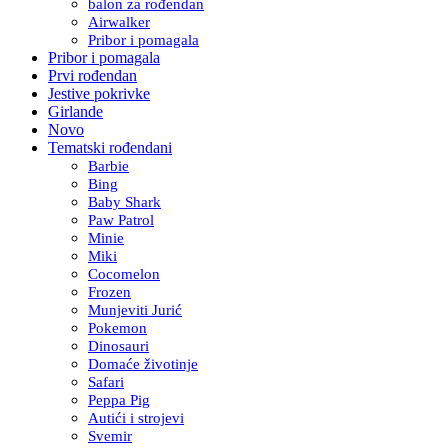
balon za rođendan
Airwalker
Pribor i pomagala
Pribor i pomagala
Prvi rođendan
Jestive pokrivke
Girlande
Novo
Tematski rođendani
Barbie
Bing
Baby Shark
Paw Patrol
Minie
Miki
Cocomelon
Frozen
Munjeviti Jurić
Pokemon
Dinosauri
Domaće životinje
Safari
Peppa Pig
Autići i strojevi
Svemir