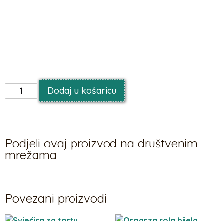
Balonu je potreban helij za lebdenje.
Balon je dvostrani i samozatvarajući.
Može se napuniti zrakom i objesiti.
Dimenzije: 106 cm x 60 cm
Dodaj u košaricu
Podjeli ovaj proizvod na društvenim
mrežama
Povezani proizvodi