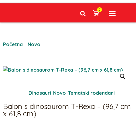
0
Narudžbe napravljene do 12:00 sati šaljemo isti radni dan, Dostava iznosi 5€ plaćanje pouzećem može se razlikovati ovisno o mjestu. Vrijeme dostave je 3 do 5 radnih dana.
Početna
/
Novo
/ Balon s dinosaurom T-Rexa – (96,7 cm
x 61,8 cm)
Kategorije:
Dinosauri
,
Novo
,
Tematski rođendani
Balon s dinosaurom T-Rexa – (96,7 cm
x 61,8 cm)
6,00
€