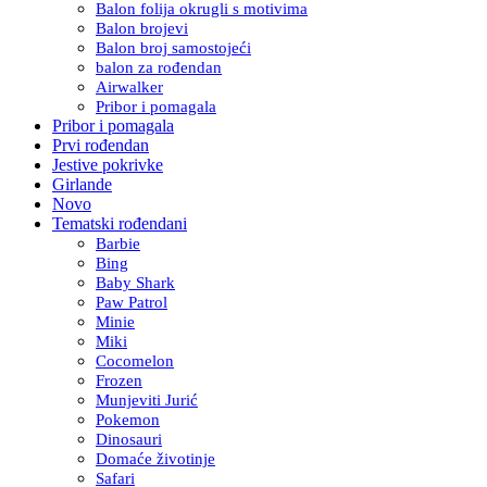
Balon folija okrugli s motivima
Balon brojevi
Balon broj samostojeći
balon za rođendan
Airwalker
Pribor i pomagala
Pribor i pomagala
Prvi rođendan
Jestive pokrivke
Girlande
Novo
Tematski rođendani
Barbie
Bing
Baby Shark
Paw Patrol
Minie
Miki
Cocomelon
Frozen
Munjeviti Jurić
Pokemon
Dinosauri
Domaće životinje
Safari