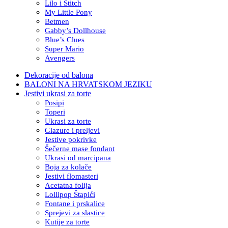
Lilo i Stitch
My Little Pony
Betmen
Gabby’s Dollhouse
Blue’s Clues
Super Mario
Avengers
Dekoracije od balona
BALONI NA HRVATSKOM JEZIKU
Jestivi ukrasi za torte
Posipi
Toperi
Ukrasi za torte
Glazure i preljevi
Jestive pokrivke
Šečerne mase fondant
Ukrasi od marcipana
Boja za kolače
Jestivi flomasteri
Acetatna folija
Lollipop Štapići
Fontane i prskalice
Sprejevi za slastice
Kutije za torte