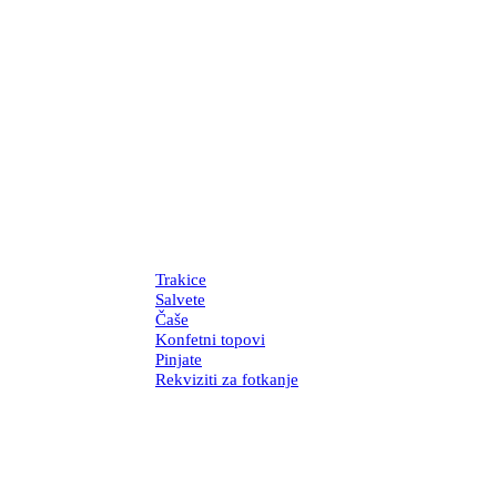
Trakice
Salvete
Čaše
Konfetni topovi
Pinjate
Rekviziti za fotkanje