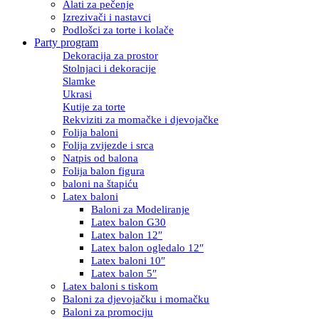
Alati za pečenje
Izrezivači i nastavci
Podlošci za torte i kolače
Party program
Dekoracija za prostor
Stolnjaci i dekoracije
Slamke
Ukrasi
Kutije za torte
Rekviziti za momačke i djevojačke
Folija baloni
Folija zvijezde i srca
Natpis od balona
Folija balon figura
baloni na štapiću
Latex baloni
Baloni za Modeliranje
Latex balon G30
Latex balon 12″
Latex balon ogledalo 12″
Latex baloni 10″
Latex balon 5″
Latex baloni s tiskom
Baloni za djevojačku i momačku
Baloni za promociju