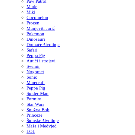
Paw Patrol
Minie
Miki
Cocomelon
Frozen
Munjeviti Jurić
Pokemon
Dinosauri
Domaće životinje
Safari
Peppa Pig
Autići i strojevi
Svemir
Nogomet
Sonic
Minecraft
Peppa Pig
Spider-Man
Fortnite
Star Wars
Spužva Bob
Princeze
Šumske životinje
Maša i Medvjed
LOL