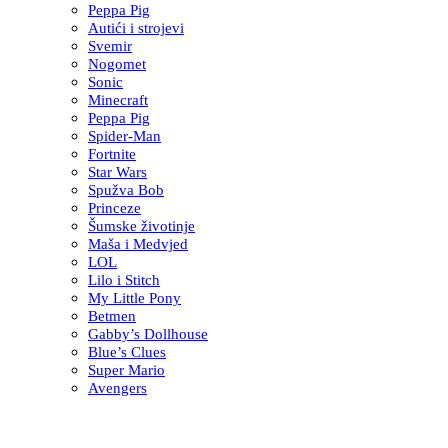
Peppa Pig
Autići i strojevi
Svemir
Nogomet
Sonic
Minecraft
Peppa Pig
Spider-Man
Fortnite
Star Wars
Spužva Bob
Princeze
Šumske životinje
Maša i Medvjed
LOL
Lilo i Stitch
My Little Pony
Betmen
Gabby’s Dollhouse
Blue’s Clues
Super Mario
Avengers