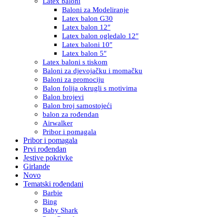
Latex baloni
Baloni za Modeliranje
Latex balon G30
Latex balon 12″
Latex balon ogledalo 12″
Latex baloni 10″
Latex balon 5″
Latex baloni s tiskom
Baloni za djevojačku i momačku
Baloni za promociju
Balon folija okrugli s motivima
Balon brojevi
Balon broj samostojeći
balon za rođendan
Airwalker
Pribor i pomagala
Pribor i pomagala
Prvi rođendan
Jestive pokrivke
Girlande
Novo
Tematski rođendani
Barbie
Bing
Baby Shark