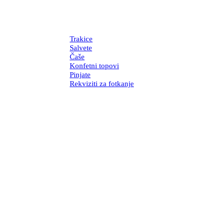
Trakice
Salvete
Čaše
Konfetni topovi
Pinjate
Rekviziti za fotkanje