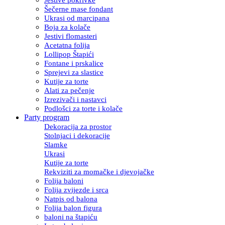
Šečerne mase fondant
Ukrasi od marcipana
Boja za kolače
Jestivi flomasteri
Acetatna folija
Lollipop Štapići
Fontane i prskalice
Sprejevi za slastice
Kutije za torte
Alati za pečenje
Izrezivači i nastavci
Podlošci za torte i kolače
Party program
Dekoracija za prostor
Stolnjaci i dekoracije
Slamke
Ukrasi
Kutije za torte
Rekviziti za momačke i djevojačke
Folija baloni
Folija zvijezde i srca
Natpis od balona
Folija balon figura
baloni na štapiću