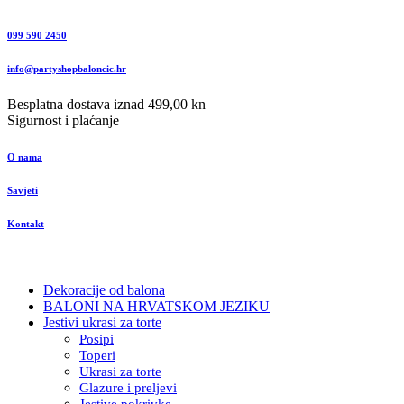
099 590 2450
info@partyshopbaloncic.hr
Besplatna dostava iznad 499,00 kn
Sigurnost i plaćanje
O nama
Savjeti
Kontakt
Dekoracije od balona
BALONI NA HRVATSKOM JEZIKU
Jestivi ukrasi za torte
Posipi
Toperi
Ukrasi za torte
Glazure i preljevi
Jestive pokrivke