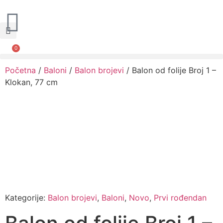
0
Narudžbe napravljene do 12:00 sati šaljemo isti radni dan, Dostava iznosi 5€ plaćanje pouzećem može se razlikovati ovisno o mjestu. Vrijeme dostave je 3 do 5 radnih dana.
Početna
/
Baloni
/
Balon brojevi
/ Balon od folije Broj 1 –
Klokan, 77 cm
Kategorije:
Balon brojevi
,
Baloni
,
Novo
,
Prvi rođendan