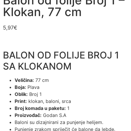
Balon od folije Broj 1 –
Klokan, 77 cm
5,97
€
BALON OD FOLIJE BROJ 1
SA KLOKANOM
Veličina:
77 cm
Boja:
Plava
Oblik:
Broj 1
Print:
klokan, baloni, srca
Broj komada u paketu:
1
Proizvođač:
Godan S.A
Baloni su dizajnirani za punjenje helijem.
Punjenje zrakom spriječit će balone da lebde.