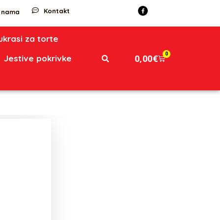
Kontakt
 nama
 ukrasi za torte
0
0,00
€
Jestive pokrivke
m