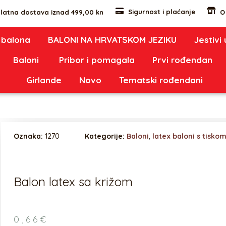
Sigurnost i plaćanje
latna dostava iznad 499,00 kn
O
 balona
BALONI NA HRVATSKOM JEZIKU
Jestivi
Baloni
Pribor i pomagala
Prvi rođendan
Girlande
Novo
Tematski rođendani
Oznaka:
1270
Kategorije:
Baloni
,
latex baloni s tisko
Balon latex sa križom
0,66
€