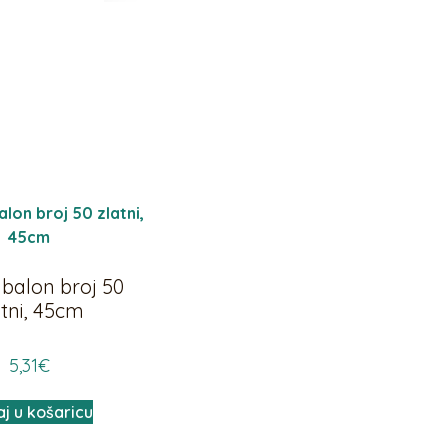
i balon broj 50
atni, 45cm
5,31
€
j u košaricu