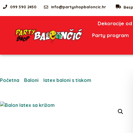
099 590 2450
info@partyshopbaloncic.hr
Besp
Dekoracije od
Party program
Početna
/
Baloni
/
latex baloni s tiskom
/ Balon latex sa
križom