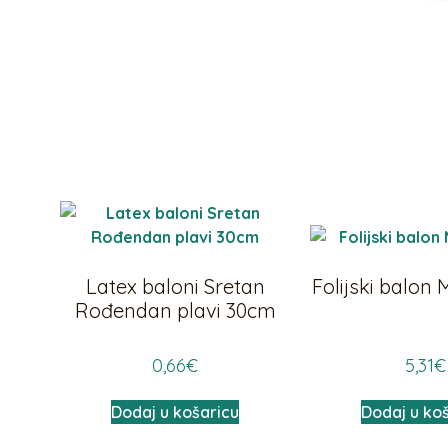
Latex baloni Sretan
Folijski balon 
Rođendan plavi 30cm
0,66
€
5,31
€
Dodaj u košaricu
Dodaj u ko