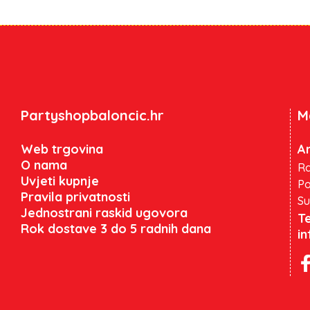
Partyshopbaloncic.hr
M
Web trgovina
An
O nama
Ra
Uvjeti kupnje
Po
Pravila privatnosti
Su
Jednostrani raskid ugovora
Te
Rok dostave 3 do 5 radnih dana
i