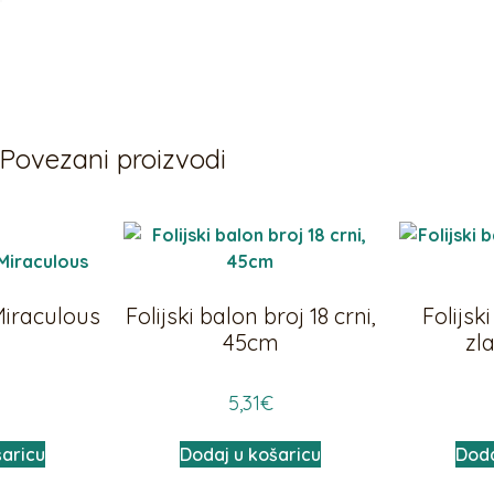
Povezani proizvodi
Miraculous
Folijski balon broj 18 crni,
Folijsk
45cm
zl
5,31
€
šaricu
Dodaj u košaricu
Doda