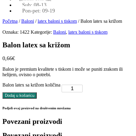
Sub: 08-13
Pon-pet: 09-19
Početna
/
Baloni
/
latex baloni s tiskom
/ Balon latex sa križom
Oznaka:
1422
Kategorije:
Baloni
,
latex baloni s tiskom
Balon latex sa križom
0,66
€
Balon je premium kvalitete s tiskom i može se puniti zrakom ili
helijem, ovisno o potrebi.
Balon latex sa križom količina
Dodaj u košaricu
Podjeli ovaj proizvod na društvenim mrežama
Povezani proizvodi
Povezani proizvodi