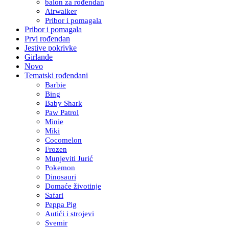
balon za rođendan
Airwalker
Pribor i pomagala
Pribor i pomagala
Prvi rođendan
Jestive pokrivke
Girlande
Novo
Tematski rođendani
Barbie
Bing
Baby Shark
Paw Patrol
Minie
Miki
Cocomelon
Frozen
Munjeviti Jurić
Pokemon
Dinosauri
Domaće životinje
Safari
Peppa Pig
Autići i strojevi
Svemir