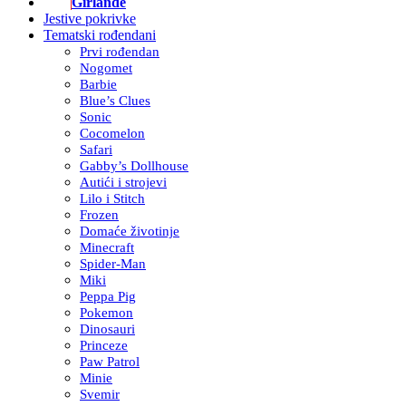
Girlande
Jestive pokrivke
Tematski rođendani
Prvi rođendan
Nogomet
Barbie
Blue’s Clues
Sonic
Cocomelon
Safari
Gabby’s Dollhouse
Autići i strojevi
Lilo i Stitch
Frozen
Domaće životinje
Minecraft
Spider-Man
Miki
Peppa Pig
Pokemon
Dinosauri
Princeze
Paw Patrol
Minie
Svemir