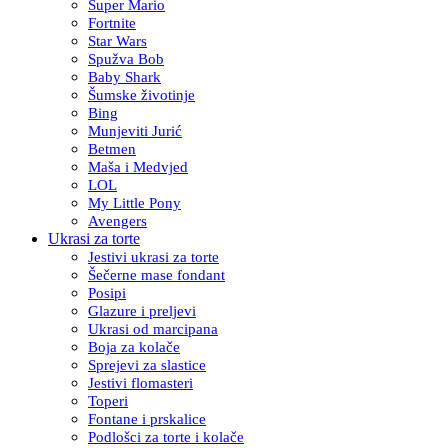
Super Mario
Fortnite
Star Wars
Spužva Bob
Baby Shark
Šumske životinje
Bing
Munjeviti Jurić
Betmen
Maša i Medvjed
LOL
My Little Pony
Avengers
Ukrasi za torte
Jestivi ukrasi za torte
Šečerne mase fondant
Posipi
Glazure i preljevi
Ukrasi od marcipana
Boja za kolače
Sprejevi za slastice
Jestivi flomasteri
Toperi
Fontane i prskalice
Podlošci za torte i kolače