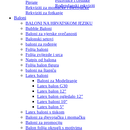
Pozivnice i čestitke
Pinjate
Rođendanski rekviziti
Rekviziti za momačke i djevojačke
Rekviziti za fotkanje
Baloni
BALONI NA HRVATSKOM JEZIKU
Bubble Baloni
Baloni za vjerske svečanosti
Balonski setovi
baloni za rođenje
Folija baloni
Folija zvijezde i srca
Natpis od balona
Folija balon figura
baloni na štapiću
Latex baloni
Baloni za Modeliranje
Latex balon G30
Latex balon 12″
Latex balon ogledalo 12″
Latex baloni 10″
Latex balon 5″
Latex baloni s tiskom
Baloni za djevojačku i momačku
Baloni za promociju
Balon folija okrugli s motivima