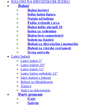
BALONI NA HRVATSKOM JEZIKU
Baloni
Balon brojevi
folija balon figura
Natpis od balona
Folija zvijezde i srca
Balon folija okrugli 18
balon za rođendan
Balon broj samostojeći
baloni na štapiću
Baloni za djevojačku i momačku
Baloni za vjerske svečanosti
Sveta potvrda
Latex baloni
Latex balon 5″
Latex baloni 10″
Latex balon 12″
Latex balon ogledalo 12″
latex baloni s tiskom
Baloni za Modeliranje
Trakice
Stalci za dekoriranje
Party program
Čaše
Salvete