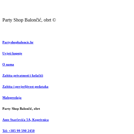
Party Shop Balončić, obrt ©
Partyshopbaloncic.hr
Uvjeti kupnje
O nama
Zaštita privatnosti i kolačići
Zaštita i povjerljivost podataka
Maloprodaja
Party Shop Balončić, obrt
Ante Starčevića 5A, Koprivnica
Tel: +385 99 590 2450