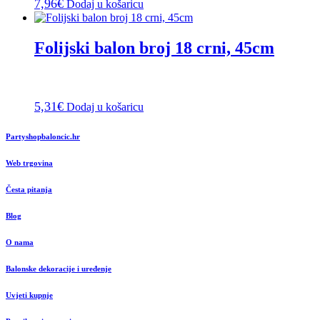
7,96
€
Dodaj u košaricu
Folijski balon broj 18 crni, 45cm
5,31
€
Dodaj u košaricu
Partyshopbaloncic.hr
Web trgovina
Česta pitanja
Blog
O nama
Balonske dekoracije i uređenje
Uvjeti kupnje