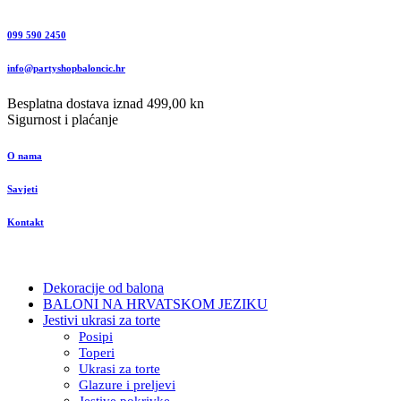
099 590 2450
info@partyshopbaloncic.hr
Besplatna dostava iznad 499,00 kn
Sigurnost i plaćanje
O nama
Savjeti
Kontakt
Dekoracije od balona
BALONI NA HRVATSKOM JEZIKU
Jestivi ukrasi za torte
Posipi
Toperi
Ukrasi za torte
Glazure i preljevi
Jestive pokrivke