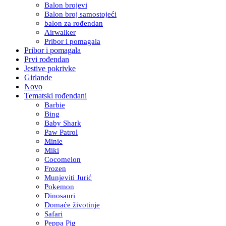
Balon brojevi
Balon broj samostojeći
balon za rođendan
Airwalker
Pribor i pomagala
Pribor i pomagala
Prvi rođendan
Jestive pokrivke
Girlande
Novo
Tematski rođendani
Barbie
Bing
Baby Shark
Paw Patrol
Minie
Miki
Cocomelon
Frozen
Munjeviti Jurić
Pokemon
Dinosauri
Domaće životinje
Safari
Peppa Pig