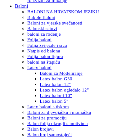
Rekviziti za fotkanje
Baloni
BALONI NA HRVATSKOM JEZIKU
Bubble Baloni
Baloni za vjerske svečanosti
Balonski setovi
baloni za rođenje
Folija baloni
Folija zvijezde i srca
Natpis od balona
Folija balon figura
baloni na štapiću
Latex baloni
Baloni za Modeliranje
Latex balon G30
Latex balon 12″
Latex balon ogledalo 12″
Latex baloni 10″
Latex balon 5″
Latex baloni s tiskom
Baloni za djevojačku i momačku
Baloni za promociju
Balon folija okrugli s motivima
Balon brojevi
Balon broj samostojeći