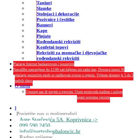
Tanjuri
Slamke
Stolnjaci i dekoracije
Pozivnice i čestitke
Banneri
Kape
Pinjate
Rođendanski rekviziti
Konfetni topovi
Rekviziti za momačke i djevojačke
rođendanski rekviziti
Plaćanje Internet bankarstvom i pouzećem
Narudžbe napravljene do 12:00 sati šaljemo isti radni dan, Dostava iznosi 5€
plaćanje pouzećem može se razlikovati ovisno o mjestu. Vrijeme dostave je 3 do 5
radnih dana.
O nama
Upoznaj nas ili posjeti u trgovini. Osim proizvoda nudimo i usluge
dekoriranja interijera i eksterija te najam popratne opreme
O nama
Kontakt
Posjetite nas u maloprodaji
Ante Starčevića 5A, Koprivnica ->
099 590 2450
info@partyshopbaloncic.hr
Radno vrijeme