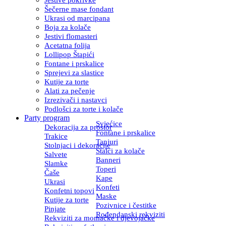
Šečerne mase fondant
Ukrasi od marcipana
Boja za kolače
Jestivi flomasteri
Acetatna folija
Lollipop Štapići
Fontane i prskalice
Sprejevi za slastice
Kutije za torte
Alati za pečenje
Izrezivači i nastavci
Podlošci za torte i kolače
Party program
Svjećice
Dekoracija za prostor
Fontane i prskalice
Trakice
Tanjuri
Stolnjaci i dekoracije
Stalci za kolače
Salvete
Banneri
Slamke
Toperi
Čaše
Kape
Ukrasi
Konfeti
Konfetni topovi
Maske
Kutije za torte
Pozivnice i čestitke
Pinjate
Rođendanski rekviziti
Rekviziti za momačke i djevojačke