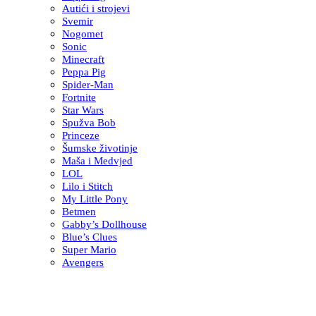
Autići i strojevi
Svemir
Nogomet
Sonic
Minecraft
Peppa Pig
Spider-Man
Fortnite
Star Wars
Spužva Bob
Princeze
Šumske životinje
Maša i Medvjed
LOL
Lilo i Stitch
My Little Pony
Betmen
Gabby’s Dollhouse
Blue’s Clues
Super Mario
Avengers