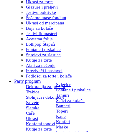
Ukrasi za torte
Glazure i preljevi
Jestive pokrivke
Šečerne mase fondant
Ukrasi od marcipana
Boja za kolače
Jestivi flomasteri
Acetatna folija
Lollipop Štapići
Fontane i prskalice
Sprejevi za slastice
Kutije za torte
Alati za pečenje
Izrezivači i nastavci
Podlošci za torte i kolače
Party program
Svjećice
Dekoracija za prostor
Fontane i prskalice
Trakice
Tanjuri
Stolnjaci i dekoracije
Stalci za kolače
Salvete
Banneri
Slamke
Toperi
Čaše
Kape
Ukrasi
Konfeti
Konfetni topovi
Maske
Kutije za torte