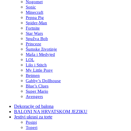
Nogomet
Sonic
Minecraft
Peppa Pig
Spider-Man
Fortnite
Star Wars
Spužva Bob
Princeze
Šumske životinje
Maša i Medvjed
LOL
Lilo i Stitch
My Little Pony
Betmen
Gabby’s Dollhouse
Blue’s Clues
Super Mario
Avengers
Dekoracije od balona
BALONI NA HRVATSKOM JEZIKU
Jestivi ukrasi za torte
Posipi
Toperi