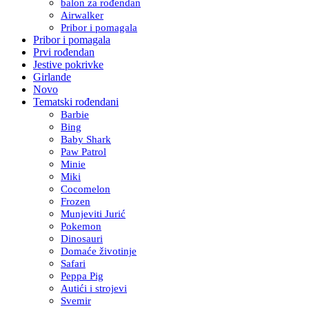
balon za rođendan
Airwalker
Pribor i pomagala
Pribor i pomagala
Prvi rođendan
Jestive pokrivke
Girlande
Novo
Tematski rođendani
Barbie
Bing
Baby Shark
Paw Patrol
Minie
Miki
Cocomelon
Frozen
Munjeviti Jurić
Pokemon
Dinosauri
Domaće životinje
Safari
Peppa Pig
Autići i strojevi
Svemir