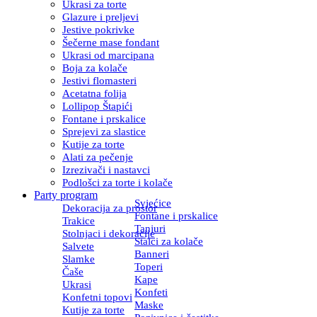
Ukrasi za torte
Glazure i preljevi
Jestive pokrivke
Šečerne mase fondant
Ukrasi od marcipana
Boja za kolače
Jestivi flomasteri
Acetatna folija
Lollipop Štapići
Fontane i prskalice
Sprejevi za slastice
Kutije za torte
Alati za pečenje
Izrezivači i nastavci
Podlošci za torte i kolače
Party program
Svjećice
Dekoracija za prostor
Fontane i prskalice
Trakice
Tanjuri
Stolnjaci i dekoracije
Stalci za kolače
Salvete
Banneri
Slamke
Toperi
Čaše
Kape
Ukrasi
Konfeti
Konfetni topovi
Maske
Kutije za torte