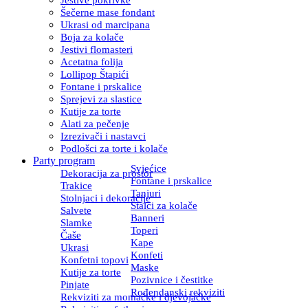
Šečerne mase fondant
Ukrasi od marcipana
Boja za kolače
Jestivi flomasteri
Acetatna folija
Lollipop Štapići
Fontane i prskalice
Sprejevi za slastice
Kutije za torte
Alati za pečenje
Izrezivači i nastavci
Podlošci za torte i kolače
Party program
Svjećice
Dekoracija za prostor
Fontane i prskalice
Trakice
Tanjuri
Stolnjaci i dekoracije
Stalci za kolače
Salvete
Banneri
Slamke
Toperi
Čaše
Kape
Ukrasi
Konfeti
Konfetni topovi
Maske
Kutije za torte
Pozivnice i čestitke
Pinjate
Rođendanski rekviziti
Rekviziti za momačke i djevojačke