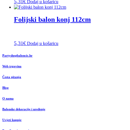
5,31
€
Dodaj u košaricu
Folijski balon konj 112cm
5,31
€
Dodaj u košaricu
Partyshopbaloncic.hr
Web trgovina
Česta pitanja
Blog
O nama
Balonske dekoracije i uređenje
Uvjeti kupnje