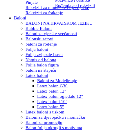
Pozivnice i čestitke
Pinjate
Rođendanski rekviziti
Rekviziti za momačke i djevojačke
Rekviziti za fotkanje
Baloni
BALONI NA HRVATSKOM JEZIKU
Bubble Baloni
Baloni za vjerske svečanosti
Balonski setovi
baloni za rođenje
Folija baloni
Folija zvijezde i srca
Natpis od balona
Folija balon figura
baloni na štapiću
Latex baloni
Baloni za Modeliranje
Latex balon G30
Latex balon 12″
Latex balon ogledalo 12″
Latex baloni 10″
Latex balon 5″
Latex baloni s tiskom
Baloni za djevojačku i momačku
Baloni za promociju
Balon folija okrugli s motivima