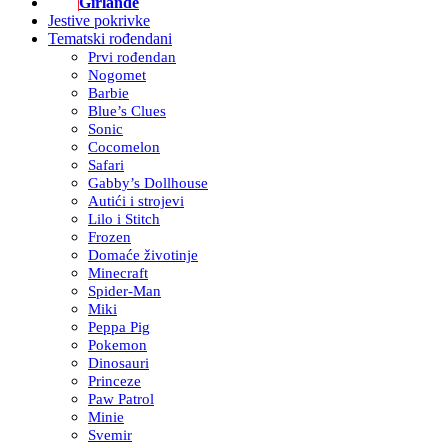
Girlande
Jestive pokrivke
Tematski rođendani
Prvi rođendan
Nogomet
Barbie
Blue’s Clues
Sonic
Cocomelon
Safari
Gabby’s Dollhouse
Autići i strojevi
Lilo i Stitch
Frozen
Domaće životinje
Minecraft
Spider-Man
Miki
Peppa Pig
Pokemon
Dinosauri
Princeze
Paw Patrol
Minie
Svemir