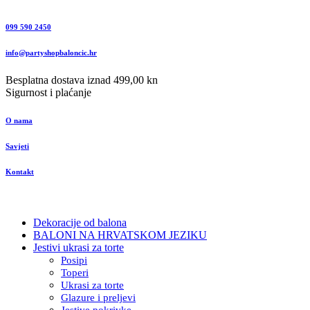
099 590 2450
info@partyshopbaloncic.hr
Besplatna dostava iznad 499,00 kn
Sigurnost i plaćanje
O nama
Savjeti
Kontakt
Dekoracije od balona
BALONI NA HRVATSKOM JEZIKU
Jestivi ukrasi za torte
Posipi
Toperi
Ukrasi za torte
Glazure i preljevi
Jestive pokrivke