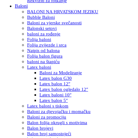
Rekviziti za fotkanje
Baloni
BALONI NA HRVATSKOM JEZIKU
Bubble Baloni
Baloni za vjerske svečanosti
Balonski setovi
baloni za rođenje
Folija baloni
Folija zvijezde i srca
Natpis od balona
Folija balon figura
baloni na štapiću
Latex baloni
Baloni za Modeliranje
Latex balon G30
Latex balon 12″
Latex balon ogledalo 12″
Latex baloni 10″
Latex balon 5″
Latex baloni s tiskom
Baloni za djevojačku i momačku
Baloni za promociju
Balon folija okrugli s motivima
Balon brojevi
Balon broj samostojeći