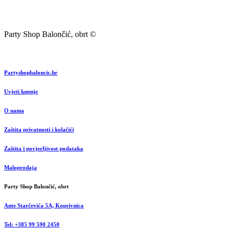
Party Shop Balončić, obrt ©
Partyshopbaloncic.hr
Uvjeti kupnje
O nama
Zaštita privatnosti i kolačići
Zaštita i povjerljivost podataka
Maloprodaja
Party Shop Balončić, obrt
Ante Starčevića 5A, Koprivnica
Tel: +385 99 590 2450