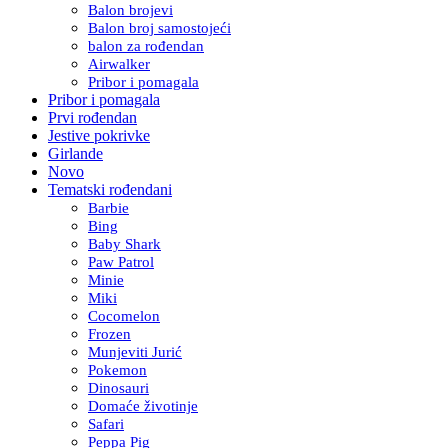
Balon brojevi
Balon broj samostojeći
balon za rođendan
Airwalker
Pribor i pomagala
Pribor i pomagala
Prvi rođendan
Jestive pokrivke
Girlande
Novo
Tematski rođendani
Barbie
Bing
Baby Shark
Paw Patrol
Minie
Miki
Cocomelon
Frozen
Munjeviti Jurić
Pokemon
Dinosauri
Domaće životinje
Safari
Peppa Pig