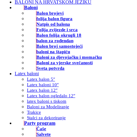
BALONI NA HRVATSKOM JEZIKU
Baloni
Balon brojevi
folija balon figura
Natpis od balona
Folija zvijezde i srca
Balon folija okrugli 18
balon za rođendan
Balon broj samostojeći
baloni na štapiću
Baloni za djevojačku i momačku
Baloni za vjerske svečanosti
Sveta potvrda
Latex baloni
Latex balon 5″
Latex baloni 10″
Latex balon 12″
Latex balon ogledalo 12″
latex baloni s tiskom
Baloni za Modeliranje
Trakice
Stalci za dekoriranje
Party program
Čaše
Salvete