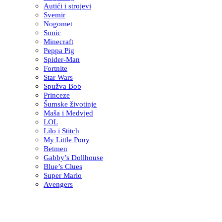
Autići i strojevi
Svemir
Nogomet
Sonic
Minecraft
Peppa Pig
Spider-Man
Fortnite
Star Wars
Spužva Bob
Princeze
Šumske životinje
Maša i Medvjed
LOL
Lilo i Stitch
My Little Pony
Betmen
Gabby’s Dollhouse
Blue’s Clues
Super Mario
Avengers