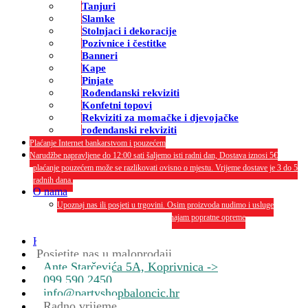
Tanjuri
Slamke
Stolnjaci i dekoracije
Pozivnice i čestitke
Banneri
Kape
Pinjate
Rođendanski rekviziti
Konfetni topovi
Rekviziti za momačke i djevojačke
rođendanski rekviziti
Plaćanje Internet bankarstvom i pouzećem
Narudžbe napravljene do 12:00 sati šaljemo isti radni dan, Dostava iznosi 5€
plaćanje pouzećem može se razlikovati ovisno o mjestu. Vrijeme dostave je 3 do 5
radnih dana.
O nama
Upoznaj nas ili posjeti u trgovini. Osim proizvoda nudimo i usluge
dekoriranja interijera i eksterija te najam popratne opreme
O nama
Kontakt
Posjetite nas u maloprodaji
Ante Starčevića 5A, Koprivnica ->
099 590 2450
info@partyshopbaloncic.hr
Radno vrijeme