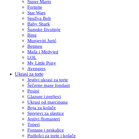
Super Mario
Fortnite
Star Wars
Spužva Bob
Baby Shark
Šumske životinje
Bing
Munjeviti Jurić
Betmen
Maša i Medvjed
LOL
My Little Pony
Avengers
Ukrasi za torte
Jestivi ukrasi za torte
Šečerne mase fondant
Posipi
Glazure i preljevi
Ukrasi od marcipana
Boja za kolače
Sprejevi za slastice
Jestivi flomasteri
Toperi
Fontane i prskalice
Podlošci za torte i kolače