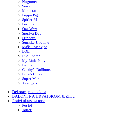
Nogomet
Sonic
Minecraft
Peppa Pig
Spider-Man
Fortnite
Star Wars
Spužva Bob
Princeze
Šumske životinje
Maša i Medvjed
LOL
Lilo i Stitch
My Little Pony
Betmen
Gabby’s Dollhouse
Blue’s Clues
Super Mario
Avengers
Dekoracije od balona
BALONI NA HRVATSKOM JEZIKU
Jestivi ukrasi za torte
Posipi
Toperi