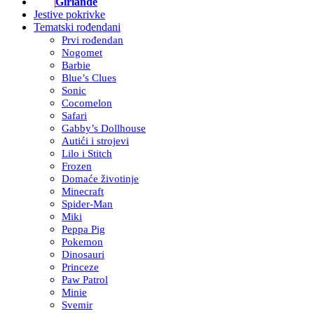
Girlande
Jestive pokrivke
Tematski rođendani
Prvi rođendan
Nogomet
Barbie
Blue’s Clues
Sonic
Cocomelon
Safari
Gabby’s Dollhouse
Autići i strojevi
Lilo i Stitch
Frozen
Domaće životinje
Minecraft
Spider-Man
Miki
Peppa Pig
Pokemon
Dinosauri
Princeze
Paw Patrol
Minie
Svemir