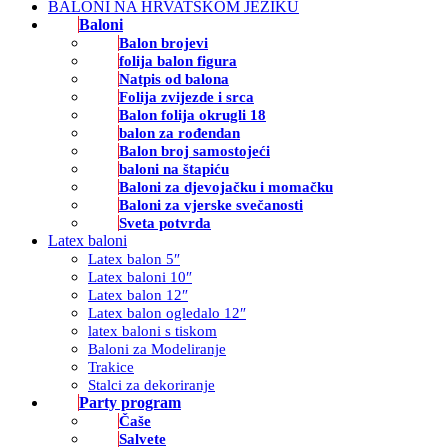
BALONI NA HRVATSKOM JEZIKU
Baloni
Balon brojevi
folija balon figura
Natpis od balona
Folija zvijezde i srca
Balon folija okrugli 18
balon za rođendan
Balon broj samostojeći
baloni na štapiću
Baloni za djevojačku i momačku
Baloni za vjerske svečanosti
Sveta potvrda
Latex baloni
Latex balon 5″
Latex baloni 10″
Latex balon 12″
Latex balon ogledalo 12″
latex baloni s tiskom
Baloni za Modeliranje
Trakice
Stalci za dekoriranje
Party program
Čaše
Salvete