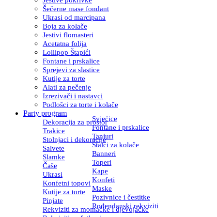
Šečerne mase fondant
Ukrasi od marcipana
Boja za kolače
Jestivi flomasteri
Acetatna folija
Lollipop Štapići
Fontane i prskalice
Sprejevi za slastice
Kutije za torte
Alati za pečenje
Izrezivači i nastavci
Podlošci za torte i kolače
Party program
Svjećice
Dekoracija za prostor
Fontane i prskalice
Trakice
Tanjuri
Stolnjaci i dekoracije
Stalci za kolače
Salvete
Banneri
Slamke
Toperi
Čaše
Kape
Ukrasi
Konfeti
Konfetni topovi
Maske
Kutije za torte
Pozivnice i čestitke
Pinjate
Rođendanski rekviziti
Rekviziti za momačke i djevojačke