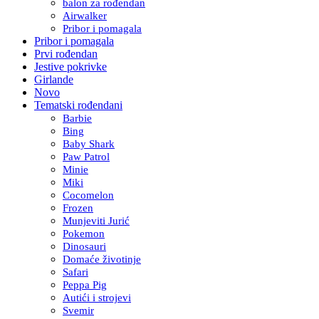
balon za rođendan
Airwalker
Pribor i pomagala
Pribor i pomagala
Prvi rođendan
Jestive pokrivke
Girlande
Novo
Tematski rođendani
Barbie
Bing
Baby Shark
Paw Patrol
Minie
Miki
Cocomelon
Frozen
Munjeviti Jurić
Pokemon
Dinosauri
Domaće životinje
Safari
Peppa Pig
Autići i strojevi
Svemir