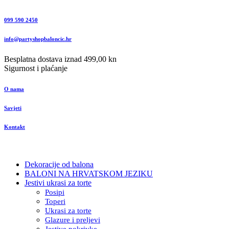
099 590 2450
info@partyshopbaloncic.hr
Besplatna dostava iznad 499,00 kn
Sigurnost i plaćanje
O nama
Savjeti
Kontakt
Dekoracije od balona
BALONI NA HRVATSKOM JEZIKU
Jestivi ukrasi za torte
Posipi
Toperi
Ukrasi za torte
Glazure i preljevi
Jestive pokrivke