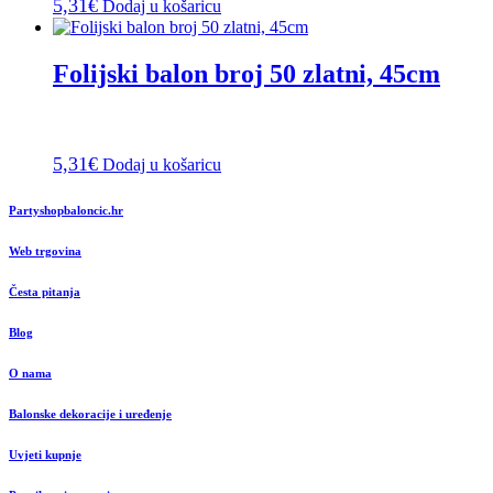
5,31
€
Dodaj u košaricu
Folijski balon broj 50 zlatni, 45cm
5,31
€
Dodaj u košaricu
Partyshopbaloncic.hr
Web trgovina
Česta pitanja
Blog
O nama
Balonske dekoracije i uređenje
Uvjeti kupnje