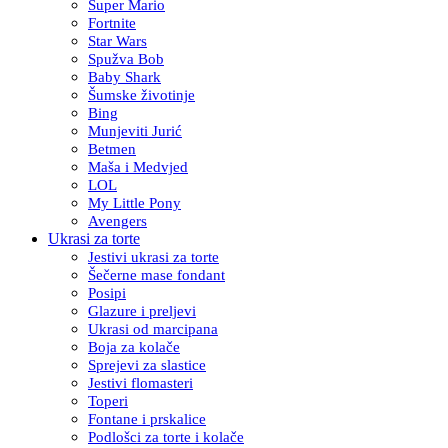
Super Mario
Fortnite
Star Wars
Spužva Bob
Baby Shark
Šumske životinje
Bing
Munjeviti Jurić
Betmen
Maša i Medvjed
LOL
My Little Pony
Avengers
Ukrasi za torte
Jestivi ukrasi za torte
Šečerne mase fondant
Posipi
Glazure i preljevi
Ukrasi od marcipana
Boja za kolače
Sprejevi za slastice
Jestivi flomasteri
Toperi
Fontane i prskalice
Podlošci za torte i kolače