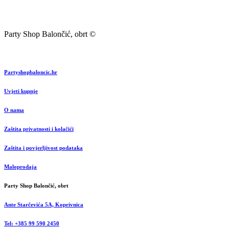
Party Shop Balončić, obrt ©
Partyshopbaloncic.hr
Uvjeti kupnje
O nama
Zaštita privatnosti i kolačići
Zaštita i povjerljivost podataka
Maloprodaja
Party Shop Balončić, obrt
Ante Starčevića 5A, Koprivnica
Tel: +385 99 590 2450