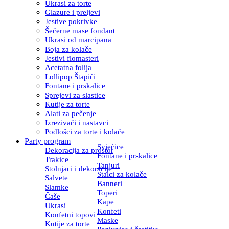
Ukrasi za torte
Glazure i preljevi
Jestive pokrivke
Šečerne mase fondant
Ukrasi od marcipana
Boja za kolače
Jestivi flomasteri
Acetatna folija
Lollipop Štapići
Fontane i prskalice
Sprejevi za slastice
Kutije za torte
Alati za pečenje
Izrezivači i nastavci
Podlošci za torte i kolače
Party program
Svjećice
Dekoracija za prostor
Fontane i prskalice
Trakice
Tanjuri
Stolnjaci i dekoracije
Stalci za kolače
Salvete
Banneri
Slamke
Toperi
Čaše
Kape
Ukrasi
Konfeti
Konfetni topovi
Maske
Kutije za torte