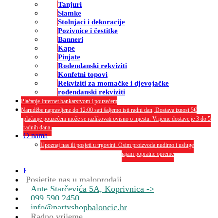
Tanjuri
Slamke
Stolnjaci i dekoracije
Pozivnice i čestitke
Banneri
Kape
Pinjate
Rođendanski rekviziti
Konfetni topovi
Rekviziti za momačke i djevojačke
rođendanski rekviziti
Plaćanje Internet bankarstvom i pouzećem
Narudžbe napravljene do 12:00 sati šaljemo isti radni dan, Dostava iznosi 5€
plaćanje pouzećem može se razlikovati ovisno o mjestu. Vrijeme dostave je 3 do 5
radnih dana.
O nama
Upoznaj nas ili posjeti u trgovini. Osim proizvoda nudimo i usluge
dekoriranja interijera i eksterija te najam popratne opreme
O nama
Kontakt
Posjetite nas u maloprodaji
Ante Starčevića 5A, Koprivnica ->
099 590 2450
info@partyshopbaloncic.hr
Radno vrijeme