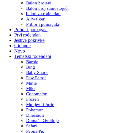
Balon brojevi
Balon broj samostojeći
balon za rođendan
Airwalker
Pribor i pomagala
Pribor i pomagala
Prvi rođendan
Jestive pokrivke
Girlande
Novo
Tematski rođendani
Barbie
Bing
Baby Shark
Paw Patrol
Minie
Miki
Cocomelon
Frozen
Munjeviti Jurić
Pokemon
Dinosauri
Domaće životinje
Safari
Peppa Pig