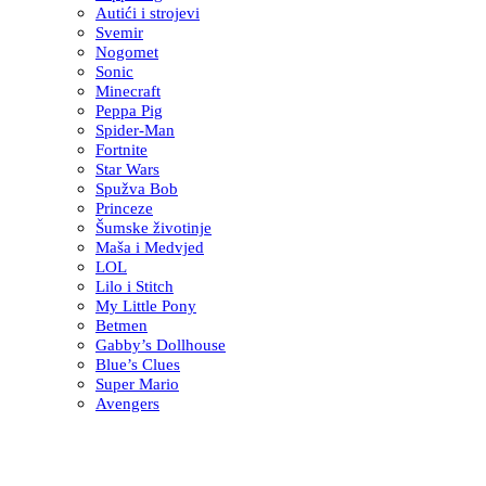
Autići i strojevi
Svemir
Nogomet
Sonic
Minecraft
Peppa Pig
Spider-Man
Fortnite
Star Wars
Spužva Bob
Princeze
Šumske životinje
Maša i Medvjed
LOL
Lilo i Stitch
My Little Pony
Betmen
Gabby’s Dollhouse
Blue’s Clues
Super Mario
Avengers