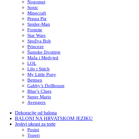
Nogomet
Sonic
Minecraft
Peppa Pig
Spider-Man
Fortnite
Star Wars
Spužva Bob
Princeze
Šumske životinje
Maša i Medvjed
LOL
Lilo i Stitch
My Little Pony
Betmen
Gabby’s Dollhouse
Blue’s Clues
Super Mario
Avengers
Dekoracije od balona
BALONI NA HRVATSKOM JEZIKU
Jestivi ukrasi za torte
Posipi
Toperi