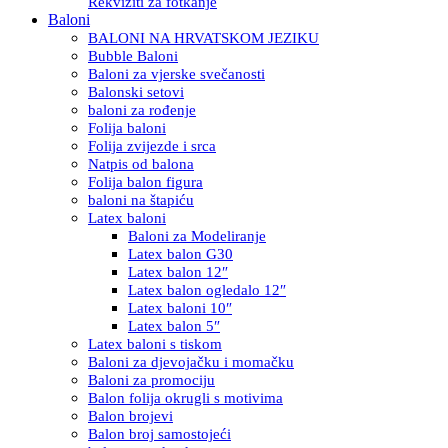
Rekviziti za fotkanje
Baloni
BALONI NA HRVATSKOM JEZIKU
Bubble Baloni
Baloni za vjerske svečanosti
Balonski setovi
baloni za rođenje
Folija baloni
Folija zvijezde i srca
Natpis od balona
Folija balon figura
baloni na štapiću
Latex baloni
Baloni za Modeliranje
Latex balon G30
Latex balon 12″
Latex balon ogledalo 12″
Latex baloni 10″
Latex balon 5″
Latex baloni s tiskom
Baloni za djevojačku i momačku
Baloni za promociju
Balon folija okrugli s motivima
Balon brojevi
Balon broj samostojeći