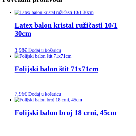
Latex balon kristal ružičasti 10/1
30cm
3,98
€
Dodaj u košaricu
Folijski balon štit 71x71cm
7,96
€
Dodaj u košaricu
Folijski balon broj 18 crni, 45cm