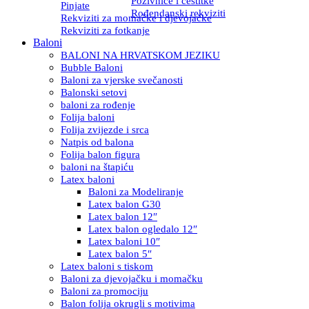
Pozivnice i čestitke
Pinjate
Rođendanski rekviziti
Rekviziti za momačke i djevojačke
Rekviziti za fotkanje
Baloni
BALONI NA HRVATSKOM JEZIKU
Bubble Baloni
Baloni za vjerske svečanosti
Balonski setovi
baloni za rođenje
Folija baloni
Folija zvijezde i srca
Natpis od balona
Folija balon figura
baloni na štapiću
Latex baloni
Baloni za Modeliranje
Latex balon G30
Latex balon 12″
Latex balon ogledalo 12″
Latex baloni 10″
Latex balon 5″
Latex baloni s tiskom
Baloni za djevojačku i momačku
Baloni za promociju
Balon folija okrugli s motivima