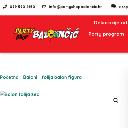
099 590 2450
info@partyshopbaloncic.hr
Besp
Dekoracije od
Party program
Početna
/
Baloni
/
folija balon figura
/ Balon folija zec