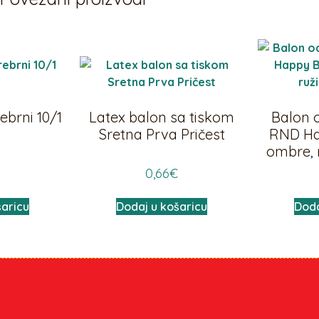
ebrni 10/1
Latex balon sa tiskom
Balon o
m
Sretna Prva Pričest
RND Ha
ombre, 
0,66
€
šaricu
Dodaj u košaricu
Doda