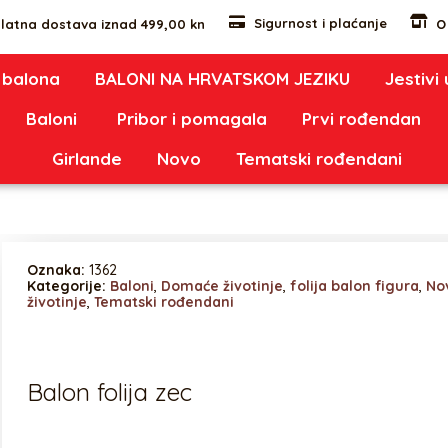
Sigurnost i plaćanje
latna dostava iznad 499,00 kn
O
 balona
BALONI NA HRVATSKOM JEZIKU
Jestivi
Baloni
Pribor i pomagala
Prvi rođendan
Girlande
Novo
Tematski rođendani
Oznaka:
1362
Kategorije:
Baloni
,
Domaće životinje
,
folija balon figura
,
No
životinje
,
Tematski rođendani
Balon folija zec