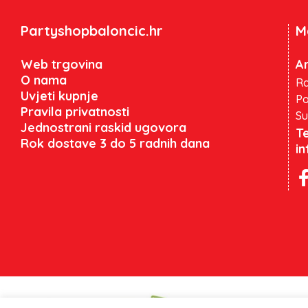
Partyshopbaloncic.hr
M
Web trgovina
An
O nama
Ra
Uvjeti kupnje
Po
Pravila privatnosti
Su
Jednostrani raskid ugovora
Te
Rok dostave 3 do 5 radnih dana
i