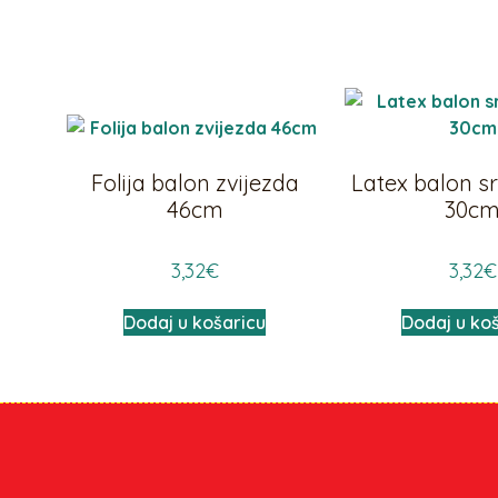
Folija balon zvijezda
Latex balon sr
46cm
30c
3,32
€
3,32
€
Dodaj u košaricu
Dodaj u ko