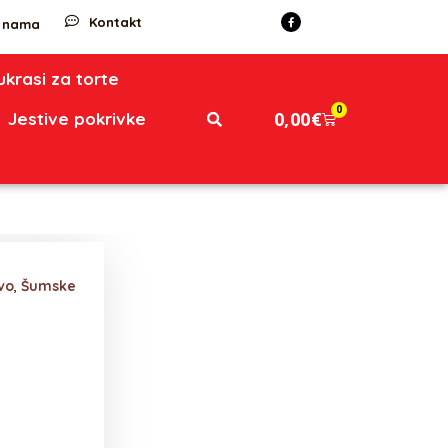
Kontakt
 nama
 ukrasi za torte
0
0,00
€
Jestive pokrivke
vo
,
Šumske