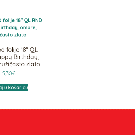
d folije 18″ QL
ppy Birthday,
ružičasto zlato
5,30
€
j u košaricu