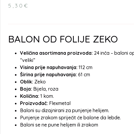
5,30
€
BALON OD FOLIJE ZEKO
Veličina asortimana proizvoda:
24 inča – baloni o
“veliki”
Visina prije napuhavanja:
112 cm
Širina prije napuhavanja:
61 cm
Oblik:
Zeko
Boja:
Bijela, roza
Količina:
1 kom.
Proizvođač:
Flexmetal
Baloni su dizajnirani za punjenje helijem.
Punjenje zrakom spriječit će balone da lebde.
Baloni se ne pune helijem ili zrakom