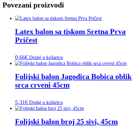
Povezani proizvodi
Latex balon sa tiskom Sretna Prva
Pričest
0,66
€
Dodaj u košaricu
Folijski balon Jagodica Bobica oblik
srca crveni 45cm
5,31
€
Dodaj u košaricu
Folijski balon broj 25 sivi, 45cm