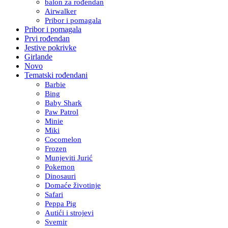
balon za rođendan
Airwalker
Pribor i pomagala
Pribor i pomagala
Prvi rođendan
Jestive pokrivke
Girlande
Novo
Tematski rođendani
Barbie
Bing
Baby Shark
Paw Patrol
Minie
Miki
Cocomelon
Frozen
Munjeviti Jurić
Pokemon
Dinosauri
Domaće životinje
Safari
Peppa Pig
Autići i strojevi
Svemir