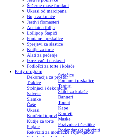
Šečerne mase fondant
Ukrasi od marcipana
Boja za kolače
Jestivi flomasteri
Acetatna folija
Lollipop Štapići
Fontane i prskalice
Sprejevi za slastice
Kutije za torte
Alati za pečenje
Izrezivači i nastavci
Podlošci za torte i kolače
Party program
Svjećice
Dekoracija za prostor
Fontane i prskalice
Trakice
Tanjuri
Stolnjaci i dekoracije
Stalci za kolače
Salvete
Banneri
Slamke
Toperi
Čaše
Kape
Ukrasi
Konfeti
Konfetni topovi
Maske
Kutije za torte
Pozivnice i čestitke
Pinjate
Rođendanski rekviziti
Rekviziti za momačke i djevojačke