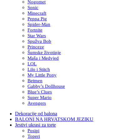
Nogomet
Sonic
Minecraft
Peppa Pig
Spider-Man
Fortnite
Star Wars
Spužva Bob
Princeze
Šumske životinje
Maša i Medvjed
LOL
Lilo i Stitch
My Little Pony
Betmen
Gabby’s Dollhouse
Blue’s Clues
Super Mario
Avengers
Dekoracije od balona
BALONI NA HRVATSKOM JEZIKU
Jestivi ukrasi za torte
Posipi
Toperi