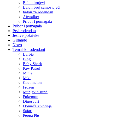
Balon brojevi
Balon broj samostojeći
balon za rođendan
Airwalker
Pribor i pomagala
Pribor i pomagala
Prvi rođendan
Jestive pokrivke
Girlande
Novo
Tematski rođendani
Barbie
Bing
Baby Shark
Paw Patrol
Minie
Miki
Cocomelon
Frozen
Munjeviti Jurić
Pokemon
Dinosauri
Domaće životinje
Safari
Peppa Pig