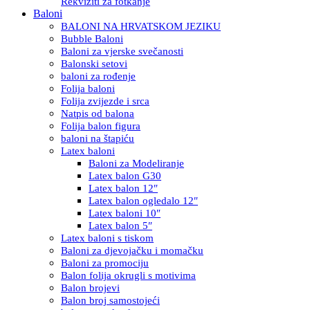
Rekviziti za fotkanje
Baloni
BALONI NA HRVATSKOM JEZIKU
Bubble Baloni
Baloni za vjerske svečanosti
Balonski setovi
baloni za rođenje
Folija baloni
Folija zvijezde i srca
Natpis od balona
Folija balon figura
baloni na štapiću
Latex baloni
Baloni za Modeliranje
Latex balon G30
Latex balon 12″
Latex balon ogledalo 12″
Latex baloni 10″
Latex balon 5″
Latex baloni s tiskom
Baloni za djevojačku i momačku
Baloni za promociju
Balon folija okrugli s motivima
Balon brojevi
Balon broj samostojeći