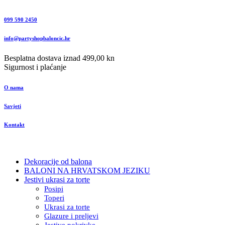
099 590 2450
info@partyshopbaloncic.hr
Besplatna dostava iznad 499,00 kn
Sigurnost i plaćanje
O nama
Savjeti
Kontakt
Dekoracije od balona
BALONI NA HRVATSKOM JEZIKU
Jestivi ukrasi za torte
Posipi
Toperi
Ukrasi za torte
Glazure i preljevi
Jestive pokrivke