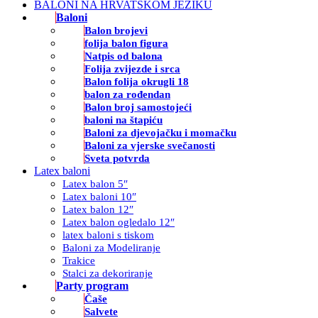
BALONI NA HRVATSKOM JEZIKU
Baloni
Balon brojevi
folija balon figura
Natpis od balona
Folija zvijezde i srca
Balon folija okrugli 18
balon za rođendan
Balon broj samostojeći
baloni na štapiću
Baloni za djevojačku i momačku
Baloni za vjerske svečanosti
Sveta potvrda
Latex baloni
Latex balon 5″
Latex baloni 10″
Latex balon 12″
Latex balon ogledalo 12″
latex baloni s tiskom
Baloni za Modeliranje
Trakice
Stalci za dekoriranje
Party program
Čaše
Salvete