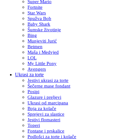
Super Mario
Fortnite
Star Wars
Spužva Bob
Baby Shark
Šumske životinje
Bing
Munjeviti Jurić
Betmen
Maša i Medvjed
LOL
My Little Pony
Avengers
Ukrasi za torte
Jestivi ukrasi za torte
Šečerne mase fondant
Posipi
Glazure i preljevi
Ukrasi od marcipana
Boja za kolače
Sprejevi za slastice
Jestivi flomasteri
Toperi
Fontane i prskalice
Podlošci za torte i kolače