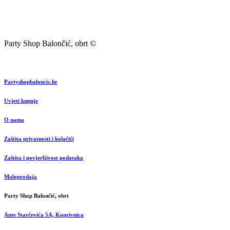
Party Shop Balončić, obrt ©
Partyshopbaloncic.hr
Uvjeti kupnje
O nama
Zaštita privatnosti i kolačići
Zaštita i povjerljivost podataka
Maloprodaja
Party Shop Balončić, obrt
Ante Starčevića 5A, Koprivnica