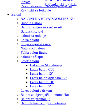
Pozivnice i čestitke
Pinjate
Rođendanski rekviziti
Rekviziti za momačke i djevojačke
Rekviziti za fotkanje
Baloni
BALONI NA HRVATSKOM JEZIKU
Bubble Baloni
Baloni za vjerske svečanosti
Balonski setovi
baloni za rođenje
Folija baloni
Folija zvijezde i srca
Natpis od balona
Folija balon figura
baloni na štapiću
Latex baloni
Baloni za Modeliranje
Latex balon G30
Latex balon 12″
Latex balon ogledalo 12″
Latex baloni 10″
Latex balon 5″
Latex baloni s tiskom
Baloni za djevojačku i momačku
Baloni za promociju
Balon folija okrugli s motivima