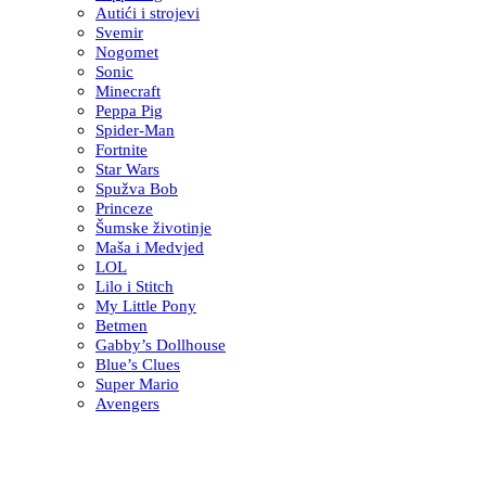
Autići i strojevi
Svemir
Nogomet
Sonic
Minecraft
Peppa Pig
Spider-Man
Fortnite
Star Wars
Spužva Bob
Princeze
Šumske životinje
Maša i Medvjed
LOL
Lilo i Stitch
My Little Pony
Betmen
Gabby’s Dollhouse
Blue’s Clues
Super Mario
Avengers