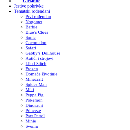
Girlande
Jestive pokrivke
Tematski rođendani
Prvi rođendan
Nogomet
Barbie
Blue’s Clues
Sonic
Cocomelon
Safari
Gabby’s Dollhouse
Autići i strojevi
Lilo i Stitch
Frozen
Domaće životinje
Minecraft
Spider-Man
Miki
Peppa Pig
Pokemon
Dinosauri
Princeze
Paw Patrol
Minie
Svemir