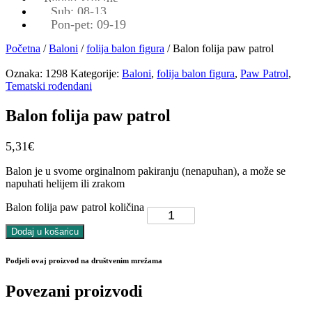
Sub: 08-13
Pon-pet: 09-19
Početna
/
Baloni
/
folija balon figura
/ Balon folija paw patrol
Oznaka:
1298
Kategorije:
Baloni
,
folija balon figura
,
Paw Patrol
,
Tematski rođendani
Balon folija paw patrol
5,31
€
Balon je u svome orginalnom pakiranju (nenapuhan), a može se
napuhati helijem ili zrakom
Balon folija paw patrol količina
Dodaj u košaricu
Podjeli ovaj proizvod na društvenim mrežama
Povezani proizvodi