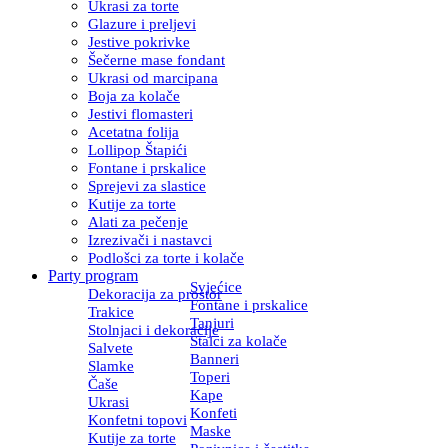
Ukrasi za torte
Glazure i preljevi
Jestive pokrivke
Šečerne mase fondant
Ukrasi od marcipana
Boja za kolače
Jestivi flomasteri
Acetatna folija
Lollipop Štapići
Fontane i prskalice
Sprejevi za slastice
Kutije za torte
Alati za pečenje
Izrezivači i nastavci
Podlošci za torte i kolače
Party program
Svjećice
Dekoracija za prostor
Fontane i prskalice
Trakice
Tanjuri
Stolnjaci i dekoracije
Stalci za kolače
Salvete
Banneri
Slamke
Toperi
Čaše
Kape
Ukrasi
Konfeti
Konfetni topovi
Maske
Kutije za torte