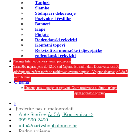
Tanjuri
Slamke
Stolnjaci i dekoracije
Pozivnice i čestitke
Banneri
Kape
Pinjate
Rođendanski rekviziti
Konfetni topovi
Rekviziti za momačke i djevojačke
rođendanski rekviziti
Plaćanje Internet bankarstvom i pouzećem
Narudžbe napravljene do 12:00 sati šaljemo isti radni dan, Dostava iznosi 5€
plaćanje pouzećem može se razlikovati ovisno o mjestu. Vrijeme dostave je 3 do 5
radnih dana.
O nama
Upoznaj nas ili posjeti u trgovini. Osim proizvoda nudimo i usluge
dekoriranja interijera i eksterija te najam popratne opreme
O nama
Kontakt
Posjetite nas u maloprodaji
Ante Starčevića 5A, Koprivnica ->
099 590 2450
info@partyshopbaloncic.hr
Radno vrijeme