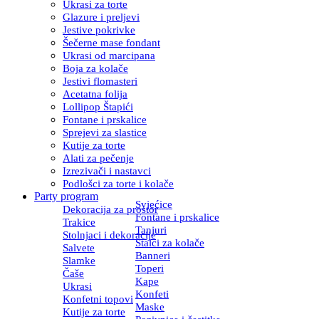
Ukrasi za torte
Glazure i preljevi
Jestive pokrivke
Šečerne mase fondant
Ukrasi od marcipana
Boja za kolače
Jestivi flomasteri
Acetatna folija
Lollipop Štapići
Fontane i prskalice
Sprejevi za slastice
Kutije za torte
Alati za pečenje
Izrezivači i nastavci
Podlošci za torte i kolače
Party program
Svjećice
Dekoracija za prostor
Fontane i prskalice
Trakice
Tanjuri
Stolnjaci i dekoracije
Stalci za kolače
Salvete
Banneri
Slamke
Toperi
Čaše
Kape
Ukrasi
Konfeti
Konfetni topovi
Maske
Kutije za torte