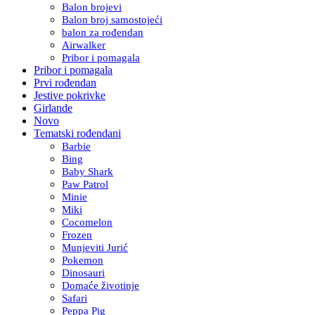
Balon brojevi
Balon broj samostojeći
balon za rođendan
Airwalker
Pribor i pomagala
Pribor i pomagala
Prvi rođendan
Jestive pokrivke
Girlande
Novo
Tematski rođendani
Barbie
Bing
Baby Shark
Paw Patrol
Minie
Miki
Cocomelon
Frozen
Munjeviti Jurić
Pokemon
Dinosauri
Domaće životinje
Safari
Peppa Pig