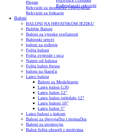
Pozivnice i čestitke
Pinjate
Rođendanski rekviziti
Rekviziti za momačke i djevojačke
Rekviziti za fotkanje
Baloni
BALONI NA HRVATSKOM JEZIKU
Bubble Baloni
Baloni za vjerske svečanosti
Balonski setovi
baloni za rođenje
Folija baloni
Folija zvijezde i srca
Natpis od balona
Folija balon figura
baloni na štapiću
Latex baloni
Baloni za Modeliranje
Latex balon G30
Latex balon 12″
Latex balon ogledalo 12″
Latex baloni 10″
Latex balon 5″
Latex baloni s tiskom
Baloni za djevojačku i momačku
Baloni za promociju
Balon folija okrugli s motivima