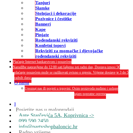
Tanjuri
Slamke
Stolnjaci i dekoracije
Pozivnice i čestitke
Banneri
Kape
Pinjate
Rođendanski rekviziti
Konfetni topovi
Rekviziti za momačke i djevojačke
rođendanski rekviziti
Plaćanje Internet bankarstvom i pouzećem
Narudžbe napravljene do 12:00 sati šaljemo isti radni dan, Dostava iznosi 5€
plaćanje pouzećem može se razlikovati ovisno o mjestu. Vrijeme dostave je 3 do 5
radnih dana.
O nama
Upoznaj nas ili posjeti u trgovini. Osim proizvoda nudimo i usluge
dekoriranja interijera i eksterija te najam popratne opreme
O nama
Kontakt
Posjetite nas u maloprodaji
Ante Starčevića 5A, Koprivnica ->
099 590 2450
info@partyshopbaloncic.hr
Radno vrijeme