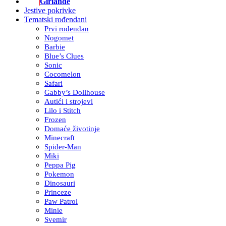
Girlande
Jestive pokrivke
Tematski rođendani
Prvi rođendan
Nogomet
Barbie
Blue’s Clues
Sonic
Cocomelon
Safari
Gabby’s Dollhouse
Autići i strojevi
Lilo i Stitch
Frozen
Domaće životinje
Minecraft
Spider-Man
Miki
Peppa Pig
Pokemon
Dinosauri
Princeze
Paw Patrol
Minie
Svemir