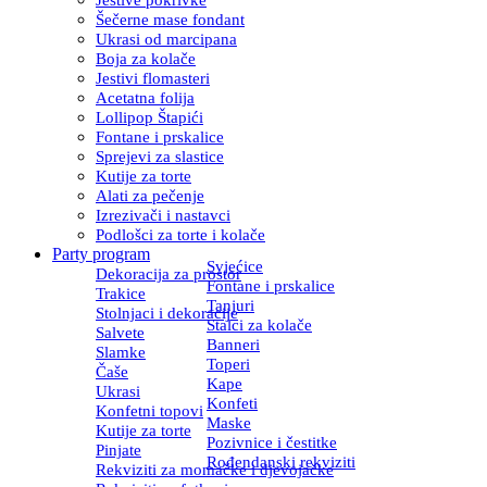
Šečerne mase fondant
Ukrasi od marcipana
Boja za kolače
Jestivi flomasteri
Acetatna folija
Lollipop Štapići
Fontane i prskalice
Sprejevi za slastice
Kutije za torte
Alati za pečenje
Izrezivači i nastavci
Podlošci za torte i kolače
Party program
Svjećice
Dekoracija za prostor
Fontane i prskalice
Trakice
Tanjuri
Stolnjaci i dekoracije
Stalci za kolače
Salvete
Banneri
Slamke
Toperi
Čaše
Kape
Ukrasi
Konfeti
Konfetni topovi
Maske
Kutije za torte
Pozivnice i čestitke
Pinjate
Rođendanski rekviziti
Rekviziti za momačke i djevojačke