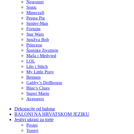
Nogomet
Sonic
Minecraft
Peppa Pig
Spider-Man
Fortnite
Star Wars
Spužva Bob
Princeze
Šumske životinje
Maša i Medvjed
LOL
Lilo i Stitch
My Little Pony
Betmen
Gabby’s Dollhouse
Blue’s Clues
Super Mario
Avengers
Dekoracije od balona
BALONI NA HRVATSKOM JEZIKU
Jestivi ukrasi za torte
Posipi
Toperi