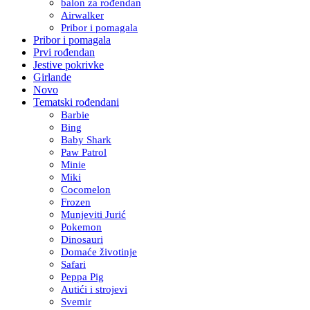
balon za rođendan
Airwalker
Pribor i pomagala
Pribor i pomagala
Prvi rođendan
Jestive pokrivke
Girlande
Novo
Tematski rođendani
Barbie
Bing
Baby Shark
Paw Patrol
Minie
Miki
Cocomelon
Frozen
Munjeviti Jurić
Pokemon
Dinosauri
Domaće životinje
Safari
Peppa Pig
Autići i strojevi
Svemir