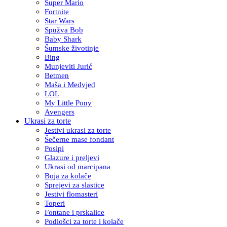
Super Mario
Fortnite
Star Wars
Spužva Bob
Baby Shark
Šumske životinje
Bing
Munjeviti Jurić
Betmen
Maša i Medvjed
LOL
My Little Pony
Avengers
Ukrasi za torte
Jestivi ukrasi za torte
Šečerne mase fondant
Posipi
Glazure i preljevi
Ukrasi od marcipana
Boja za kolače
Sprejevi za slastice
Jestivi flomasteri
Toperi
Fontane i prskalice
Podlošci za torte i kolače