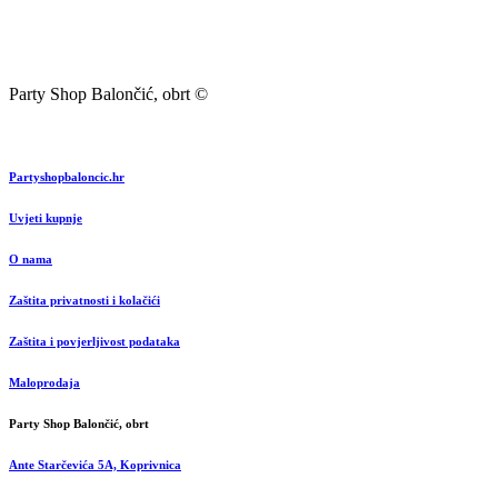
Party Shop Balončić, obrt ©
Partyshopbaloncic.hr
Uvjeti kupnje
O nama
Zaštita privatnosti i kolačići
Zaštita i povjerljivost podataka
Maloprodaja
Party Shop Balončić, obrt
Ante Starčevića 5A, Koprivnica