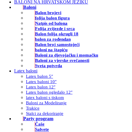
BALONI NA HRVATSKOM JEZIKU
Baloni
Balon brojevi
folija balon figura
Natpis od balona
Folija zvijezde i srca
Balon folija okrugli 18
balon za rođendan
Balon broj samostojeći
baloni na štapiću
Baloni za djevojačku i momačku
Baloni za vjerske svečanosti
Sveta potvrda
Latex baloni
Latex balon 5″
Latex baloni 10″
Latex balon 12″
Latex balon ogledalo 12″
latex baloni s tiskom
Baloni za Modeliranje
Trakice
Stalci za dekoriranje
Party program
Čaše
Salvete