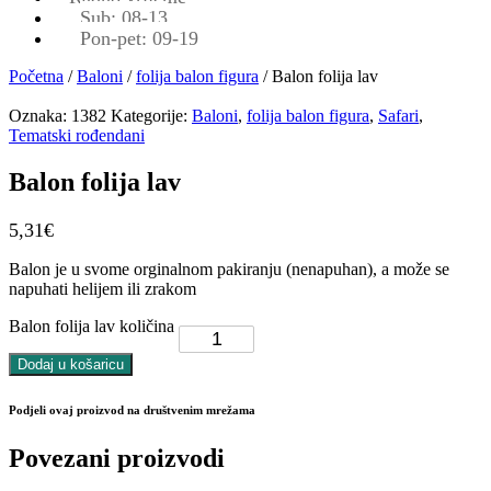
Sub: 08-13
Pon-pet: 09-19
Početna
/
Baloni
/
folija balon figura
/ Balon folija lav
Oznaka:
1382
Kategorije:
Baloni
,
folija balon figura
,
Safari
,
Tematski rođendani
Balon folija lav
5,31
€
Balon je u svome orginalnom pakiranju (nenapuhan), a može se
napuhati helijem ili zrakom
Balon folija lav količina
Dodaj u košaricu
Podjeli ovaj proizvod na društvenim mrežama
Povezani proizvodi