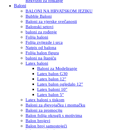
Rekviziti za fotkanje
Baloni
BALONI NA HRVATSKOM JEZIKU
Bubble Baloni
Baloni za vjerske svečanosti
Balonski setovi
baloni za rođenje
Folija baloni
Folija zvijezde i srca
Natpis od balona
Folija balon figura
baloni na štapiću
Latex baloni
Baloni za Modeliranje
Latex balon G30
Latex balon 12″
Latex balon ogledalo 12″
Latex baloni 10″
Latex balon 5″
Latex baloni s tiskom
Baloni za djevojačku i momačku
Baloni za promociju
Balon folija okrugli s motivima
Balon brojevi
Balon broj samostojeći