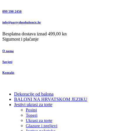
099 590 2450
info@partyshopbaloncic.hr
Besplatna dostava iznad 499,00 kn
Sigurnost i plaćanje
O nama
Savjeti
Kontakt
Dekoracije od balona
BALONI NA HRVATSKOM JEZIKU
Jestivi ukrasi za torte
Posipi
Toperi
Ukrasi za torte
Glazure i preljevi
Jestive pokrivke