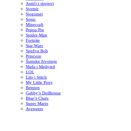
Autići i strojevi
Svemir
Nogomet
Sonic
Minecraft
Peppa Pig
Spider-Man
Fortnite
Star Wars
Spužva Bob
Princeze
Šumske životinje
Maša i Medvjed
LOL
Lilo i Stitch
My Little Pony
Betmen
Gabby’s Dollhouse
Blue’s Clues
Super Mario
Avengers