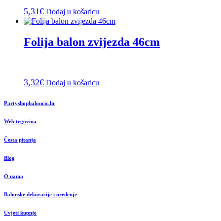
5,31
€
Dodaj u košaricu
Folija balon zvijezda 46cm
3,32
€
Dodaj u košaricu
Partyshopbaloncic.hr
Web trgovina
Česta pitanja
Blog
O nama
Balonske dekoracije i uređenje
Uvjeti kupnje