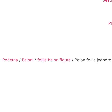
Jesti
P
Početna
/
Baloni
/
folija balon figura
/ Balon folija jednor