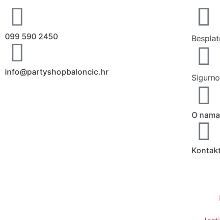
099 590 2450
Besplat
info@partyshopbaloncic.hr
Sigurno
O nama
Kontak