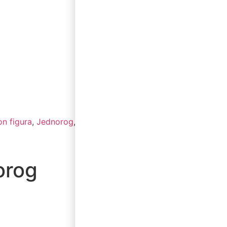
on figura
,
Jednorog
,
Tematski
orog