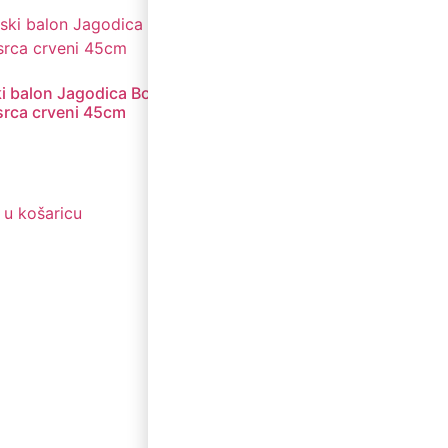
ki balon Jagodica Bobica
 srca crveni 45cm
€
 u košaricu