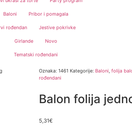
vi ukrasi za torte
Party program
Baloni
Pribor i pomagala
rvi rođendan
Jestive pokrivke
Girlande
Novo
Tematski rođendani
og
Oznaka:
1461
Kategorije:
Baloni
,
folija bal
rođendani
Balon folija jedn
5,31
€