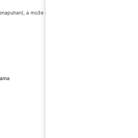
nenapuhan), a može se napuhati
žama