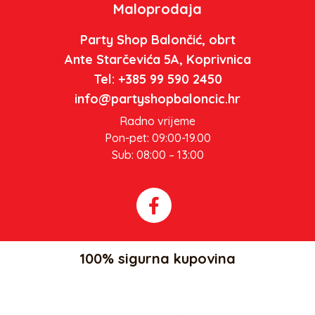
Maloprodaja
Party Shop Balončić, obrt
Ante Starčevića 5A, Koprivnica
Tel: +385 99 590 2450
info@partyshopbaloncic.hr
Radno vrijeme
Pon-pet: 09:00-19.00
Sub: 08:00 – 13:00
100% sigurna kupovina