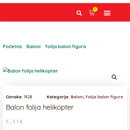
0
Narudžbe napravljene do 12:00 sati šaljemo isti radni dan, Dostava iznosi 5€ plaćanje pouzećem može se razlikovati ovisno o mjestu. Vrijeme dostave je 3 do 5 radnih dana.
Početna
/
Baloni
/
folija balon figura
/ Balon folija
helikopter
Oznaka:
1428
Kategorije:
Baloni
,
folija balon figura
Balon folija helikopter
5,31
€