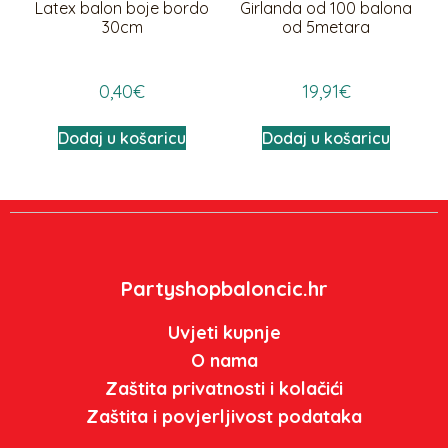
Latex balon boje bordo
Girlanda od 100 balona
30cm
od 5metara
0,40
€
19,91
€
Dodaj u košaricu
Dodaj u košaricu
Partyshopbaloncic.hr
Uvjeti kupnje
O nama
Zaštita privatnosti i kolačići
Zaštita i povjerljivost podataka