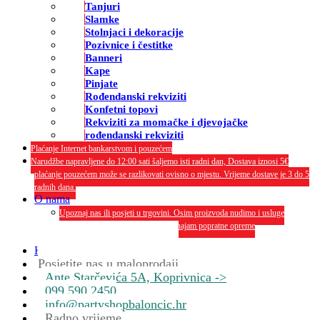
Tanjuri
Slamke
Stolnjaci i dekoracije
Pozivnice i čestitke
Banneri
Kape
Pinjate
Rođendanski rekviziti
Konfetni topovi
Rekviziti za momačke i djevojačke
rođendanski rekviziti
Plaćanje Internet bankarstvom i pouzećem
Narudžbe napravljene do 12:00 sati šaljemo isti radni dan, Dostava iznosi 5€
plaćanje pouzećem može se razlikovati ovisno o mjestu. Vrijeme dostave je 3 do 5
radnih dana.
O nama
Upoznaj nas ili posjeti u trgovini. Osim proizvoda nudimo i usluge
dekoriranja interijera i eksterija te najam popratne opreme
O nama
Kontakt
Posjetite nas u maloprodaji
Ante Starčevića 5A, Koprivnica ->
099 590 2450
info@partyshopbaloncic.hr
Radno vrijeme