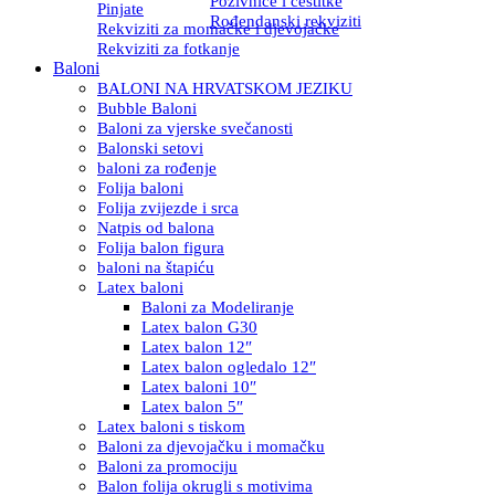
Pozivnice i čestitke
Pinjate
Rođendanski rekviziti
Rekviziti za momačke i djevojačke
Rekviziti za fotkanje
Baloni
BALONI NA HRVATSKOM JEZIKU
Bubble Baloni
Baloni za vjerske svečanosti
Balonski setovi
baloni za rođenje
Folija baloni
Folija zvijezde i srca
Natpis od balona
Folija balon figura
baloni na štapiću
Latex baloni
Baloni za Modeliranje
Latex balon G30
Latex balon 12″
Latex balon ogledalo 12″
Latex baloni 10″
Latex balon 5″
Latex baloni s tiskom
Baloni za djevojačku i momačku
Baloni za promociju
Balon folija okrugli s motivima