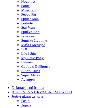
Nogomet
Sonic
Minecraft
Peppa Pig
Spider-Man
Fortnite
Star Wars
Spužva Bob
Princeze
Šumske životinje
Maša i Medvjed
LOL
Lilo i Stitch
My Little Pony
Betmen
Gabby’s Dollhouse
Blue’s Clues
Super Mario
Avengers
Dekoracije od balona
BALONI NA HRVATSKOM JEZIKU
Jestivi ukrasi za torte
Posipi
Toperi