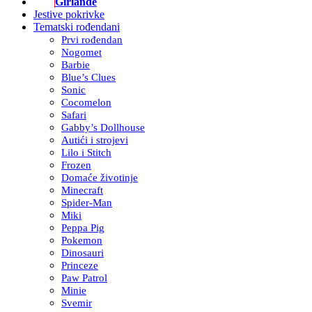
Girlande
Jestive pokrivke
Tematski rođendani
Prvi rođendan
Nogomet
Barbie
Blue’s Clues
Sonic
Cocomelon
Safari
Gabby’s Dollhouse
Autići i strojevi
Lilo i Stitch
Frozen
Domaće životinje
Minecraft
Spider-Man
Miki
Peppa Pig
Pokemon
Dinosauri
Princeze
Paw Patrol
Minie
Svemir