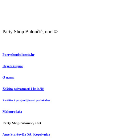
Party Shop Balončić, obrt ©
Partyshopbaloncic.hr
Uvjeti kupnje
O nama
Zaštita privatnosti i kolačići
Zaštita i povjerljivost podataka
Maloprodaja
Party Shop Balončić, obrt
Ante Starčevića 5A, Koprivnica