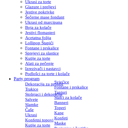
Ukrasi za torte
Glazure i preljevi
Jestive pokrivke
Šečerne mase fondant
Ukrasi od marcipana
Boja za kolače
Jestivi flomasteri
Acetatna folija
Lollipop Štapići
Fontane i prskalice
Sprejevi za slastice
Kutije za torte
Alati za pečenje
Izrezivači i nastavci
Podlošci za torte i kolače
Party program
Svjećice
Dekoracija za prostor
Fontane i prskalice
Trakice
Tanjuri
Stolnjaci i dekoracije
Stalci za kolače
Salvete
Banneri
Slamke
Toperi
Čaše
Kape
Ukrasi
Konfeti
Konfetni topovi
Maske
Kutije za torte