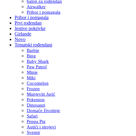
balon za rođendan
Airwalker
Pribor i pomagala
Pribor i pomagala
Prvi rođendan
Jestive pokrivke
Girlande
Novo
Tematski rođendani
Barbie
Bing
Baby Shark
Paw Patrol
Minie
Miki
Cocomelon
Frozen
Munjeviti Jurić
Pokemon
Dinosauri
Domaće životinje
Safari
Peppa Pig
Autići i strojevi
Svemir