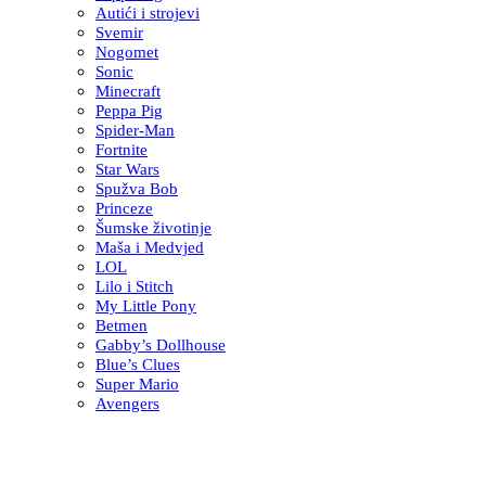
Autići i strojevi
Svemir
Nogomet
Sonic
Minecraft
Peppa Pig
Spider-Man
Fortnite
Star Wars
Spužva Bob
Princeze
Šumske životinje
Maša i Medvjed
LOL
Lilo i Stitch
My Little Pony
Betmen
Gabby’s Dollhouse
Blue’s Clues
Super Mario
Avengers