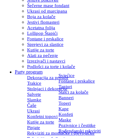
Šečerne mase fondant
Ukrasi od marcipana
Boja za kolače
Jestivi flomasteri
Acetatna folija
Lollipop Štapići
Fontane i prskalice
Sprejevi za slastice
Kutije za torte
Alati za pečenje
Izrezivači i nastavci
Podlošci za torte i kolače
Party program
Svjećice
Dekoracija za prostor
Fontane i prskalice
Trakice
Tanjuri
Stolnjaci i dekoracije
Stalci za kolače
Salvete
Banneri
Slamke
Toperi
Čaše
Kape
Ukrasi
Konfeti
Konfetni topovi
Maske
Kutije za torte
Pozivnice i čestitke
Pinjate
Rođendanski rekviziti
Rekviziti za momačke i djevojačke