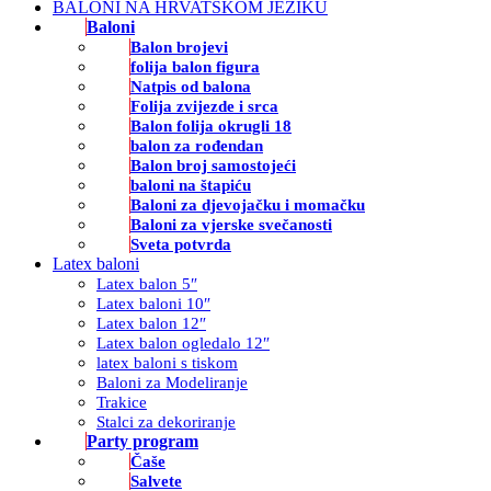
BALONI NA HRVATSKOM JEZIKU
Baloni
Balon brojevi
folija balon figura
Natpis od balona
Folija zvijezde i srca
Balon folija okrugli 18
balon za rođendan
Balon broj samostojeći
baloni na štapiću
Baloni za djevojačku i momačku
Baloni za vjerske svečanosti
Sveta potvrda
Latex baloni
Latex balon 5″
Latex baloni 10″
Latex balon 12″
Latex balon ogledalo 12″
latex baloni s tiskom
Baloni za Modeliranje
Trakice
Stalci za dekoriranje
Party program
Čaše
Salvete