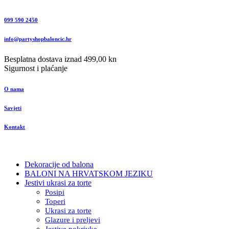
099 590 2450
info@partyshopbaloncic.hr
Besplatna dostava iznad 499,00 kn
Sigurnost i plaćanje
O nama
Savjeti
Kontakt
Dekoracije od balona
BALONI NA HRVATSKOM JEZIKU
Jestivi ukrasi za torte
Posipi
Toperi
Ukrasi za torte
Glazure i preljevi
Jestive pokrivke