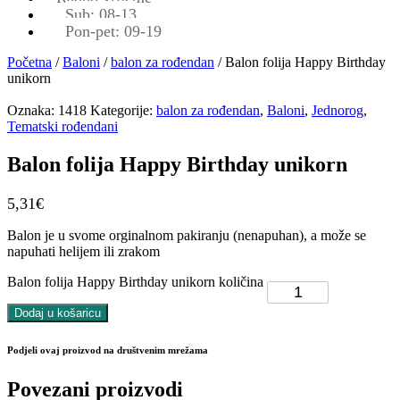
Sub: 08-13
Pon-pet: 09-19
Početna
/
Baloni
/
balon za rođendan
/ Balon folija Happy Birthday
unikorn
Oznaka:
1418
Kategorije:
balon za rođendan
,
Baloni
,
Jednorog
,
Tematski rođendani
Balon folija Happy Birthday unikorn
5,31
€
Balon je u svome orginalnom pakiranju (nenapuhan), a može se
napuhati helijem ili zrakom
Balon folija Happy Birthday unikorn količina
Dodaj u košaricu
Podjeli ovaj proizvod na društvenim mrežama
Povezani proizvodi