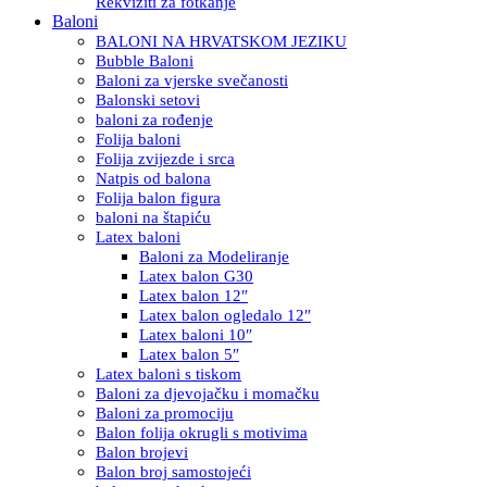
Rekviziti za fotkanje
Baloni
BALONI NA HRVATSKOM JEZIKU
Bubble Baloni
Baloni za vjerske svečanosti
Balonski setovi
baloni za rođenje
Folija baloni
Folija zvijezde i srca
Natpis od balona
Folija balon figura
baloni na štapiću
Latex baloni
Baloni za Modeliranje
Latex balon G30
Latex balon 12″
Latex balon ogledalo 12″
Latex baloni 10″
Latex balon 5″
Latex baloni s tiskom
Baloni za djevojačku i momačku
Baloni za promociju
Balon folija okrugli s motivima
Balon brojevi
Balon broj samostojeći