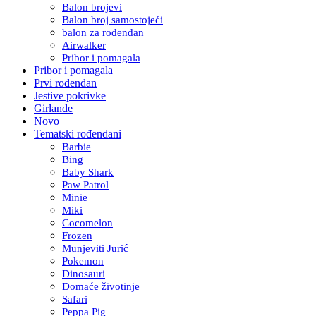
Balon brojevi
Balon broj samostojeći
balon za rođendan
Airwalker
Pribor i pomagala
Pribor i pomagala
Prvi rođendan
Jestive pokrivke
Girlande
Novo
Tematski rođendani
Barbie
Bing
Baby Shark
Paw Patrol
Minie
Miki
Cocomelon
Frozen
Munjeviti Jurić
Pokemon
Dinosauri
Domaće životinje
Safari
Peppa Pig