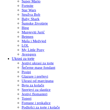
Super Mario
Fortnite
Star Wars
Spužva Bob
Baby Shark
Šumske životinje
Bing
Munjeviti Jurić
Betmen
Maša i Medvjed
LOL
My Little Pony
Avengers
Ukrasi za torte
Jestivi ukrasi za torte
Šečerne mase fondant
Posipi
Glazure i preljevi
Ukrasi od marcipana
Boja za kolače
Sprejevi za slastice
Jestivi flomasteri
Toperi
Fontane i prskalice
Podlošci za torte i kolače