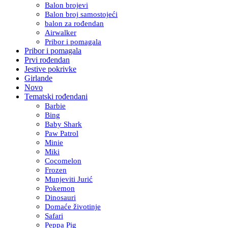
Balon brojevi
Balon broj samostojeći
balon za rođendan
Airwalker
Pribor i pomagala
Pribor i pomagala
Prvi rođendan
Jestive pokrivke
Girlande
Novo
Tematski rođendani
Barbie
Bing
Baby Shark
Paw Patrol
Minie
Miki
Cocomelon
Frozen
Munjeviti Jurić
Pokemon
Dinosauri
Domaće životinje
Safari
Peppa Pig