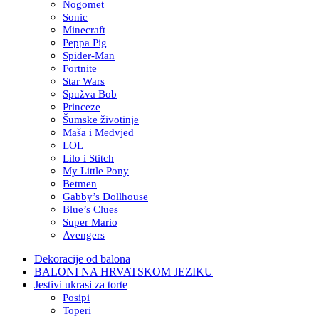
Nogomet
Sonic
Minecraft
Peppa Pig
Spider-Man
Fortnite
Star Wars
Spužva Bob
Princeze
Šumske životinje
Maša i Medvjed
LOL
Lilo i Stitch
My Little Pony
Betmen
Gabby’s Dollhouse
Blue’s Clues
Super Mario
Avengers
Dekoracije od balona
BALONI NA HRVATSKOM JEZIKU
Jestivi ukrasi za torte
Posipi
Toperi