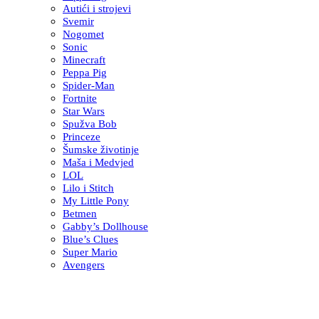
Autići i strojevi
Svemir
Nogomet
Sonic
Minecraft
Peppa Pig
Spider-Man
Fortnite
Star Wars
Spužva Bob
Princeze
Šumske životinje
Maša i Medvjed
LOL
Lilo i Stitch
My Little Pony
Betmen
Gabby’s Dollhouse
Blue’s Clues
Super Mario
Avengers