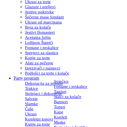
Ukrasi za torte
Glazure i preljevi
Jestive pokrivke
Šečerne mase fondant
Ukrasi od marcipana
Boja za kolače
Jestivi flomasteri
Acetatna folija
Lollipop Štapići
Fontane i prskalice
Sprejevi za slastice
Kutije za torte
Alati za pečenje
Izrezivači i nastavci
Podlošci za torte i kolače
Party program
Svjećice
Dekoracija za prostor
Fontane i prskalice
Trakice
Tanjuri
Stolnjaci i dekoracije
Stalci za kolače
Salvete
Banneri
Slamke
Toperi
Čaše
Kape
Ukrasi
Konfeti
Konfetni topovi
Maske
Kutije za torte