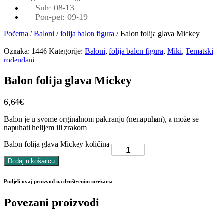
Sub: 08-13
Pon-pet: 09-19
Početna
/
Baloni
/
folija balon figura
/ Balon folija glava Mickey
Oznaka:
1446
Kategorije:
Baloni
,
folija balon figura
,
Miki
,
Tematski
rođendani
Balon folija glava Mickey
6,64
€
Balon je u svome orginalnom pakiranju (nenapuhan), a može se
napuhati helijem ili zrakom
Balon folija glava Mickey količina
Dodaj u košaricu
Podjeli ovaj proizvod na društvenim mrežama
Povezani proizvodi