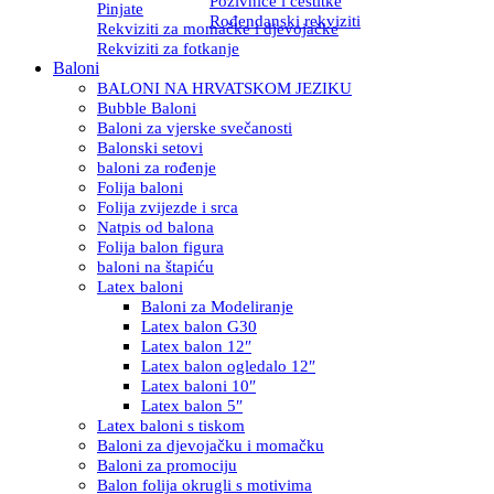
Pozivnice i čestitke
Pinjate
Rođendanski rekviziti
Rekviziti za momačke i djevojačke
Rekviziti za fotkanje
Baloni
BALONI NA HRVATSKOM JEZIKU
Bubble Baloni
Baloni za vjerske svečanosti
Balonski setovi
baloni za rođenje
Folija baloni
Folija zvijezde i srca
Natpis od balona
Folija balon figura
baloni na štapiću
Latex baloni
Baloni za Modeliranje
Latex balon G30
Latex balon 12″
Latex balon ogledalo 12″
Latex baloni 10″
Latex balon 5″
Latex baloni s tiskom
Baloni za djevojačku i momačku
Baloni za promociju
Balon folija okrugli s motivima