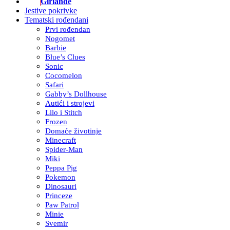
Girlande
Jestive pokrivke
Tematski rođendani
Prvi rođendan
Nogomet
Barbie
Blue’s Clues
Sonic
Cocomelon
Safari
Gabby’s Dollhouse
Autići i strojevi
Lilo i Stitch
Frozen
Domaće životinje
Minecraft
Spider-Man
Miki
Peppa Pig
Pokemon
Dinosauri
Princeze
Paw Patrol
Minie
Svemir