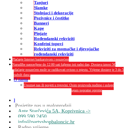
Tanjuri
Slamke
Stolnjaci i dekoracije
Pozivnice i čestitke
Banneri
Kape
Pinjate
Rođendanski rekviziti
Konfetni topovi
Rekviziti za momačke i djevojačke
rođendanski rekviziti
Plaćanje Internet bankarstvom i pouzećem
Narudžbe napravljene do 12:00 sati šaljemo isti radni dan, Dostava iznosi 5€
plaćanje pouzećem može se razlikovati ovisno o mjestu. Vrijeme dostave je 3 do 5
radnih dana.
O nama
Upoznaj nas ili posjeti u trgovini. Osim proizvoda nudimo i usluge
dekoriranja interijera i eksterija te najam popratne opreme
O nama
Kontakt
Posjetite nas u maloprodaji
Ante Starčevića 5A, Koprivnica ->
099 590 2450
info@partyshopbaloncic.hr
Radno vrijeme