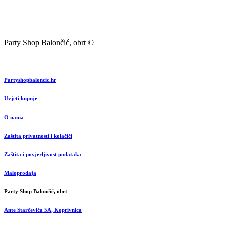
Party Shop Balončić, obrt ©
Partyshopbaloncic.hr
Uvjeti kupnje
O nama
Zaštita privatnosti i kolačići
Zaštita i povjerljivost podataka
Maloprodaja
Party Shop Balončić, obrt
Ante Starčevića 5A, Koprivnica