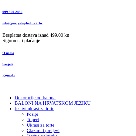
099 590 2450
info@partyshopbaloncic.hr
Besplatna dostava iznad 499,00 kn
Sigurnost i plaćanje
O nama
Savjeti
Kontakt
Dekoracije od balona
BALONI NA HRVATSKOM JEZIKU
Jestivi ukrasi za torte
Posipi
Toperi
Ukrasi za torte
Glazure i preljevi
Jestive pokrivke