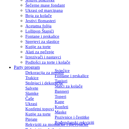
Šečerne mase fondant
Ukrasi od marcipana
Boja za kolače
Jestivi flomasteri
Acetatna folija
Lollipop Štapići
Fontane i prskalice
Sprejevi za slastice
Kutije za torte
Alati za pečenje
Izrezivači i nastavci
Podlošci za torte i kolače
Party program
Svjećice
Dekoracija za prostor
Fontane i prskalice
Trakice
Tanjuri
Stolnjaci i dekoracije
Stalci za kolače
Salvete
Banneri
Slamke
Toperi
Čaše
Kape
Ukrasi
Konfeti
Konfetni topovi
Maske
Kutije za torte
Pozivnice i čestitke
Pinjate
Rođendanski rekviziti
Rekviziti za momačke i djevojačke