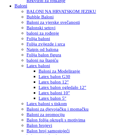
Rekviziti za fotkanje
Baloni
BALONI NA HRVATSKOM JEZIKU
Bubble Baloni
Baloni za vjerske svečanosti
Balonski setovi
baloni za rođenje
Folija baloni
Folija zvijezde i srca
Natpis od balona
Folija balon figura
baloni na štapiću
Latex baloni
Baloni za Modeliranje
Latex balon G30
Latex balon 12″
Latex balon ogledalo 12″
Latex baloni 10″
Latex balon 5″
Latex baloni s tiskom
Baloni za djevojačku i momačku
Baloni za promociju
Balon folija okrugli s motivima
Balon brojevi
Balon broj samostojeći