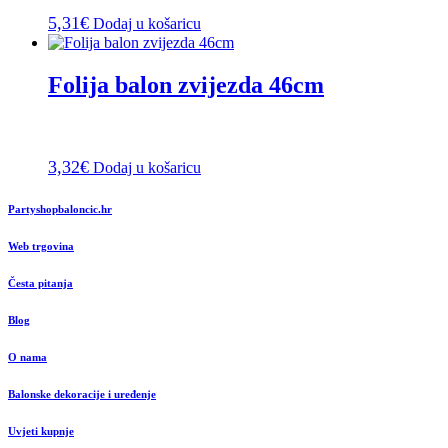
5,31
€
Dodaj u košaricu
Folija balon zvijezda 46cm
3,32
€
Dodaj u košaricu
Partyshopbaloncic.hr
Web trgovina
Česta pitanja
Blog
O nama
Balonske dekoracije i uređenje
Uvjeti kupnje