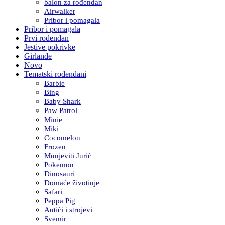
balon za rođendan
Airwalker
Pribor i pomagala
Pribor i pomagala
Prvi rođendan
Jestive pokrivke
Girlande
Novo
Tematski rođendani
Barbie
Bing
Baby Shark
Paw Patrol
Minie
Miki
Cocomelon
Frozen
Munjeviti Jurić
Pokemon
Dinosauri
Domaće životinje
Safari
Peppa Pig
Autići i strojevi
Svemir