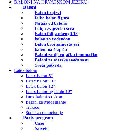
BALONI NA HRVATSKOM JEZIKU
Baloni
Balon brojevi
folija balon figura
Natpis od balona
Folija zvijezde i srca
Balon folija okrugli 18
balon za rođendan
Balon broj samostojeći
baloni na štapiću
Baloni za djevojačku i momačku
Baloni za vjerske svečanosti
Sveta potvrda
Latex baloni
Latex balon 5″
Latex baloni 10″
Latex balon 12″
Latex balon ogledalo 12″
latex baloni s tiskom
Baloni za Modeliranje
Trakice
Stalci za dekoriranje
Party program
Čaše
Salvete