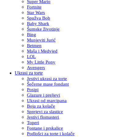
Super Mario
Fortnite
Star Wars
Spužva Bob
Baby Shark
Šumske životinje
Bing
Munjeviti Jurić
Betmen
Maša i Medvjed
LOL
My Little Pony
Avengers
Ukrasi za torte
Jestivi ukrasi za torte
Šečerne mase fondant
Posipi
Glazure i preljevi
Ukrasi od marcipana
Boja za kolače
Sprejevi za slastice
Jestivi flomasteri
Toperi
Fontane i prskalice
Podlošci za torte i kolače