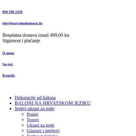
099 590 2450
info@partyshopbaloncic.hr
Besplatna dostava iznad 499,00 kn
Sigurnost i plaćanje
O nama
Savjeti
Kontakt
Dekoracije od balona
BALONI NA HRVATSKOM JEZIKU
Jestivi ukrasi za torte
Posipi
Toperi
Ukrasi za torte
Glazure i preljevi
Jestive pokrivke