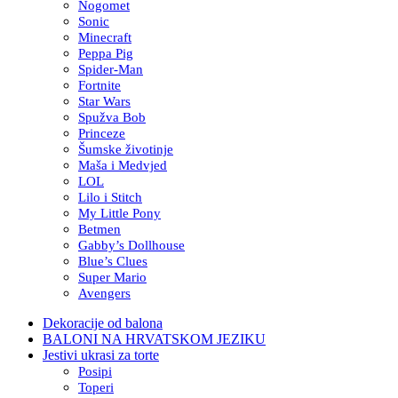
Nogomet
Sonic
Minecraft
Peppa Pig
Spider-Man
Fortnite
Star Wars
Spužva Bob
Princeze
Šumske životinje
Maša i Medvjed
LOL
Lilo i Stitch
My Little Pony
Betmen
Gabby’s Dollhouse
Blue’s Clues
Super Mario
Avengers
Dekoracije od balona
BALONI NA HRVATSKOM JEZIKU
Jestivi ukrasi za torte
Posipi
Toperi