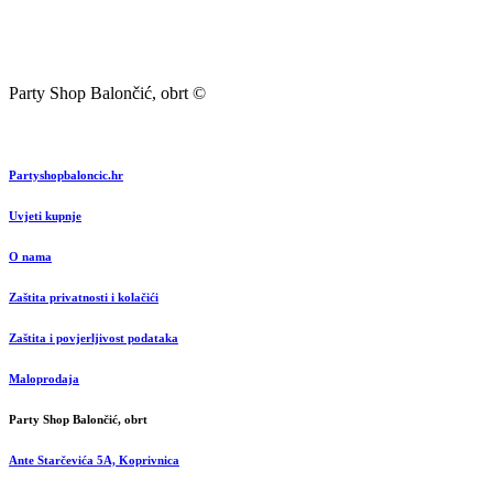
Party Shop Balončić, obrt ©
Partyshopbaloncic.hr
Uvjeti kupnje
O nama
Zaštita privatnosti i kolačići
Zaštita i povjerljivost podataka
Maloprodaja
Party Shop Balončić, obrt
Ante Starčevića 5A, Koprivnica