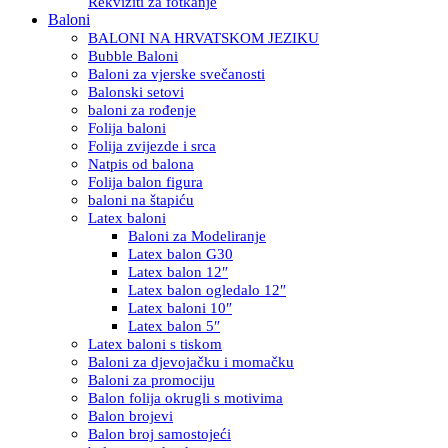
Rekviziti za fotkanje
Baloni
BALONI NA HRVATSKOM JEZIKU
Bubble Baloni
Baloni za vjerske svečanosti
Balonski setovi
baloni za rođenje
Folija baloni
Folija zvijezde i srca
Natpis od balona
Folija balon figura
baloni na štapiću
Latex baloni
Baloni za Modeliranje
Latex balon G30
Latex balon 12″
Latex balon ogledalo 12″
Latex baloni 10″
Latex balon 5″
Latex baloni s tiskom
Baloni za djevojačku i momačku
Baloni za promociju
Balon folija okrugli s motivima
Balon brojevi
Balon broj samostojeći