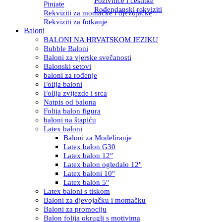
Pozivnice i čestitke
Pinjate
Rođendanski rekviziti
Rekviziti za momačke i djevojačke
Rekviziti za fotkanje
Baloni
BALONI NA HRVATSKOM JEZIKU
Bubble Baloni
Baloni za vjerske svečanosti
Balonski setovi
baloni za rođenje
Folija baloni
Folija zvijezde i srca
Natpis od balona
Folija balon figura
baloni na štapiću
Latex baloni
Baloni za Modeliranje
Latex balon G30
Latex balon 12″
Latex balon ogledalo 12″
Latex baloni 10″
Latex balon 5″
Latex baloni s tiskom
Baloni za djevojačku i momačku
Baloni za promociju
Balon folija okrugli s motivima