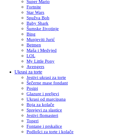
Super Mario
Fortnite
Star Wars
Spužva Bob
Baby Shark
Šumske životinje
Bing
Munjeviti Jurić
Betmen
Maša i Medvjed
LOL
My Little Pony
Avengers
Ukrasi za torte
Jestivi ukrasi za torte
Šečerne mase fondant
Posipi
Glazure i preljevi
Ukrasi od marcipana
Boja za kolače
Sprejevi za slastice
Jestivi flomasteri
Toperi
Fontane i prskalice
Podlošci za torte i kolače