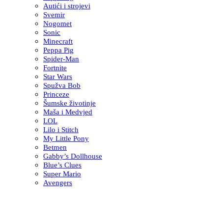
Autići i strojevi
Svemir
Nogomet
Sonic
Minecraft
Peppa Pig
Spider-Man
Fortnite
Star Wars
Spužva Bob
Princeze
Šumske životinje
Maša i Medvjed
LOL
Lilo i Stitch
My Little Pony
Betmen
Gabby’s Dollhouse
Blue’s Clues
Super Mario
Avengers