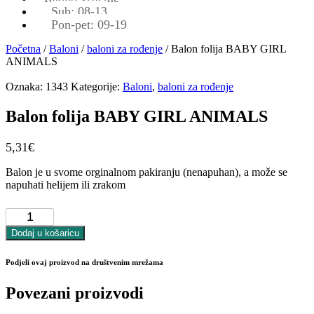
Sub: 08-13
Pon-pet: 09-19
Početna
/
Baloni
/
baloni za rođenje
/ Balon folija BABY GIRL
ANIMALS
Oznaka:
1343
Kategorije:
Baloni
,
baloni za rođenje
Balon folija BABY GIRL ANIMALS
5,31
€
Balon je u svome orginalnom pakiranju (nenapuhan), a može se
napuhati helijem ili zrakom
Balon
folija
BABY
Dodaj u košaricu
GIRL
ANIMALS
Podjeli ovaj proizvod na društvenim mrežama
količina
Povezani proizvodi