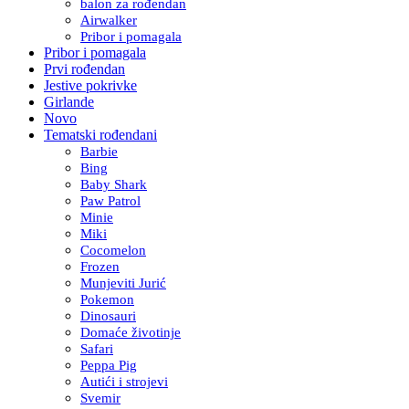
balon za rođendan
Airwalker
Pribor i pomagala
Pribor i pomagala
Prvi rođendan
Jestive pokrivke
Girlande
Novo
Tematski rođendani
Barbie
Bing
Baby Shark
Paw Patrol
Minie
Miki
Cocomelon
Frozen
Munjeviti Jurić
Pokemon
Dinosauri
Domaće životinje
Safari
Peppa Pig
Autići i strojevi
Svemir