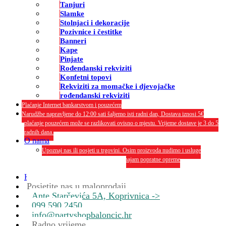
Tanjuri
Slamke
Stolnjaci i dekoracije
Pozivnice i čestitke
Banneri
Kape
Pinjate
Rođendanski rekviziti
Konfetni topovi
Rekviziti za momačke i djevojačke
rođendanski rekviziti
Plaćanje Internet bankarstvom i pouzećem
Narudžbe napravljene do 12:00 sati šaljemo isti radni dan, Dostava iznosi 5€
plaćanje pouzećem može se razlikovati ovisno o mjestu. Vrijeme dostave je 3 do 5
radnih dana.
O nama
Upoznaj nas ili posjeti u trgovini. Osim proizvoda nudimo i usluge
dekoriranja interijera i eksterija te najam popratne opreme
O nama
Kontakt
Posjetite nas u maloprodaji
Ante Starčevića 5A, Koprivnica ->
099 590 2450
info@partyshopbaloncic.hr
Radno vrijeme