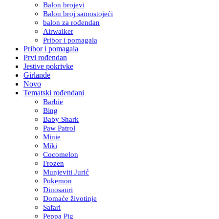
Balon brojevi
Balon broj samostojeći
balon za rođendan
Airwalker
Pribor i pomagala
Pribor i pomagala
Prvi rođendan
Jestive pokrivke
Girlande
Novo
Tematski rođendani
Barbie
Bing
Baby Shark
Paw Patrol
Minie
Miki
Cocomelon
Frozen
Munjeviti Jurić
Pokemon
Dinosauri
Domaće životinje
Safari
Peppa Pig