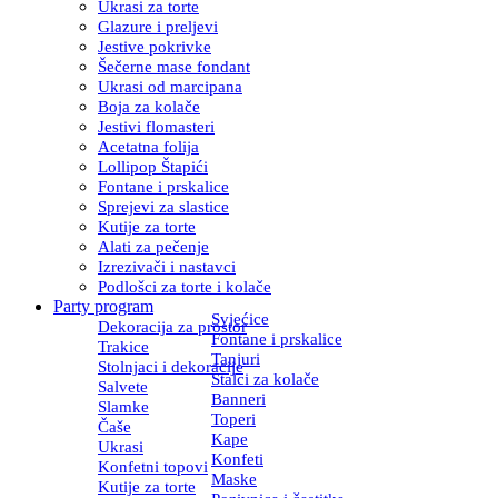
Ukrasi za torte
Glazure i preljevi
Jestive pokrivke
Šečerne mase fondant
Ukrasi od marcipana
Boja za kolače
Jestivi flomasteri
Acetatna folija
Lollipop Štapići
Fontane i prskalice
Sprejevi za slastice
Kutije za torte
Alati za pečenje
Izrezivači i nastavci
Podlošci za torte i kolače
Party program
Svjećice
Dekoracija za prostor
Fontane i prskalice
Trakice
Tanjuri
Stolnjaci i dekoracije
Stalci za kolače
Salvete
Banneri
Slamke
Toperi
Čaše
Kape
Ukrasi
Konfeti
Konfetni topovi
Maske
Kutije za torte