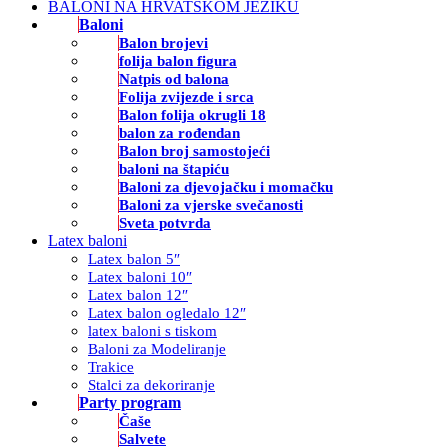
BALONI NA HRVATSKOM JEZIKU
Baloni
Balon brojevi
folija balon figura
Natpis od balona
Folija zvijezde i srca
Balon folija okrugli 18
balon za rođendan
Balon broj samostojeći
baloni na štapiću
Baloni za djevojačku i momačku
Baloni za vjerske svečanosti
Sveta potvrda
Latex baloni
Latex balon 5″
Latex baloni 10″
Latex balon 12″
Latex balon ogledalo 12″
latex baloni s tiskom
Baloni za Modeliranje
Trakice
Stalci za dekoriranje
Party program
Čaše
Salvete