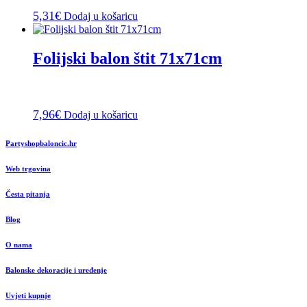
5,31
€
Dodaj u košaricu
Folijski balon štit 71x71cm
7,96
€
Dodaj u košaricu
Partyshopbaloncic.hr
Web trgovina
Česta pitanja
Blog
O nama
Balonske dekoracije i uređenje
Uvjeti kupnje