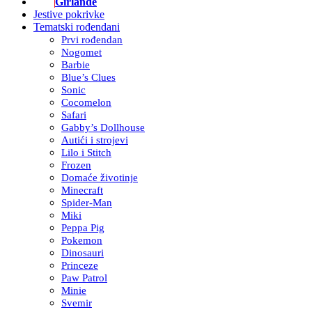
Girlande
Jestive pokrivke
Tematski rođendani
Prvi rođendan
Nogomet
Barbie
Blue’s Clues
Sonic
Cocomelon
Safari
Gabby’s Dollhouse
Autići i strojevi
Lilo i Stitch
Frozen
Domaće životinje
Minecraft
Spider-Man
Miki
Peppa Pig
Pokemon
Dinosauri
Princeze
Paw Patrol
Minie
Svemir