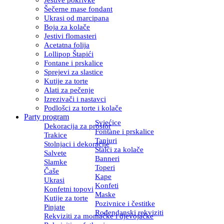
Šečerne mase fondant
Ukrasi od marcipana
Boja za kolače
Jestivi flomasteri
Acetatna folija
Lollipop Štapići
Fontane i prskalice
Sprejevi za slastice
Kutije za torte
Alati za pečenje
Izrezivači i nastavci
Podlošci za torte i kolače
Party program
Svjećice
Dekoracija za prostor
Fontane i prskalice
Trakice
Tanjuri
Stolnjaci i dekoracije
Stalci za kolače
Salvete
Banneri
Slamke
Toperi
Čaše
Kape
Ukrasi
Konfeti
Konfetni topovi
Maske
Kutije za torte
Pozivnice i čestitke
Pinjate
Rođendanski rekviziti
Rekviziti za momačke i djevojačke