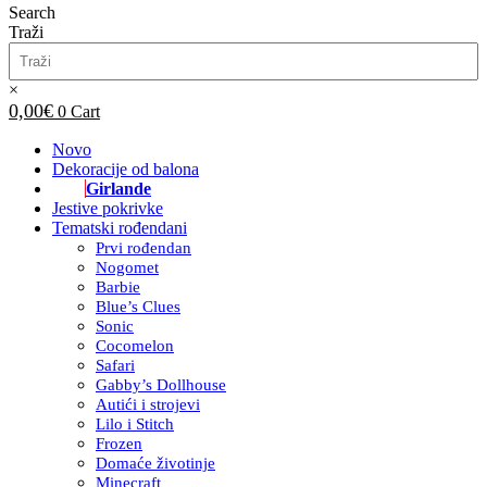
Search
Traži
×
0,00
€
0
Cart
Novo
Dekoracije od balona
Girlande
Jestive pokrivke
Tematski rođendani
Prvi rođendan
Nogomet
Barbie
Blue’s Clues
Sonic
Cocomelon
Safari
Gabby’s Dollhouse
Autići i strojevi
Lilo i Stitch
Frozen
Domaće životinje
Minecraft