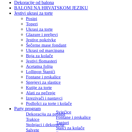
Dekoracije od balona
BALONI NA HRVATSKOM JEZIKU
Jestivi ukrasi za torte
Posipi
Toperi
Ukrasi za torte
Glazure i preljevi
Jestive pokrivke
Šečerne mase fondant
Ukrasi od marcipana
Boja za kolače
Jestivi flomasteri
Acetatna folija
Lollipop Štapići
Fontane i prskalice
Sprejevi za slastice
Kutije za torte
Alati za pečenje
Izrezivači i nastavci
Podlošci za torte i kolače
Party program
Svjećice
Dekoracija za prostor
Fontane i prskalice
Trakice
Tanjuri
Stolnjaci i dekoracije
Stalci za kolače
Salvete