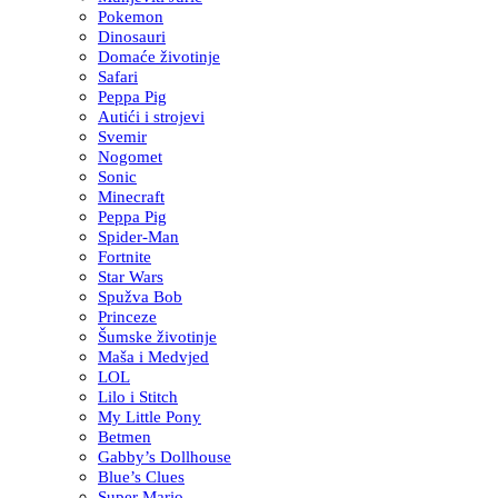
Pokemon
Dinosauri
Domaće životinje
Safari
Peppa Pig
Autići i strojevi
Svemir
Nogomet
Sonic
Minecraft
Peppa Pig
Spider-Man
Fortnite
Star Wars
Spužva Bob
Princeze
Šumske životinje
Maša i Medvjed
LOL
Lilo i Stitch
My Little Pony
Betmen
Gabby’s Dollhouse
Blue’s Clues
Super Mario