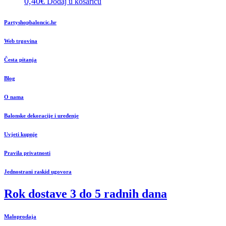
0,40
€
Dodaj u košaricu
Partyshopbaloncic.hr
Web trgovina
Česta pitanja
Blog
O nama
Balonske dekoracije i uređenje
Uvjeti kupnje
Pravila privatnosti
Jednostrani raskid ugovora
Rok dostave 3 do 5 radnih dana
Maloprodaja