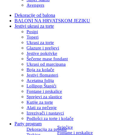
Avengers
Dekoracije od balona
BALONI NA HRVATSKOM JEZIKU
Jestivi ukrasi za torte
Posipi
Toperi
Ukrasi za torte
Glazure i preljevi
Jestive pokrivke
Šečerne mase fondant
Ukrasi od marcipana
Boja za kolače
Jestivi flomasteri
Acetatna folija
Lollipop Štapići
Fontane i prskalice
Sprejevi za slastice
Kutije za torte
Alati za pečenje
Izrezivači i nastavci
Podlošci za torte i kolače
Party program
Svjećice
Dekoracija za prostor
Fontane i prskalice
Trakice