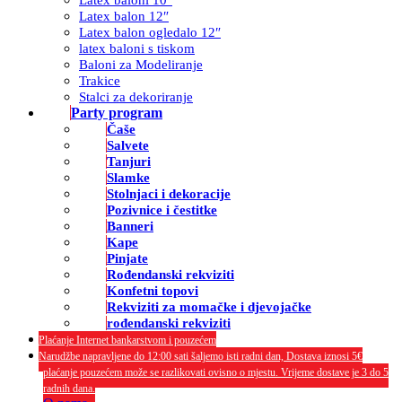
Latex balon 12″
Latex balon ogledalo 12″
latex baloni s tiskom
Baloni za Modeliranje
Trakice
Stalci za dekoriranje
Party program
Čaše
Salvete
Tanjuri
Slamke
Stolnjaci i dekoracije
Pozivnice i čestitke
Banneri
Kape
Pinjate
Rođendanski rekviziti
Konfetni topovi
Rekviziti za momačke i djevojačke
rođendanski rekviziti
Plaćanje Internet bankarstvom i pouzećem
Narudžbe napravljene do 12:00 sati šaljemo isti radni dan, Dostava iznosi 5€
plaćanje pouzećem može se razlikovati ovisno o mjestu. Vrijeme dostave je 3 do 5
radnih dana.