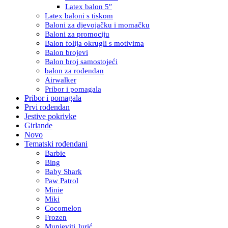
Latex balon 5″
Latex baloni s tiskom
Baloni za djevojačku i momačku
Baloni za promociju
Balon folija okrugli s motivima
Balon brojevi
Balon broj samostojeći
balon za rođendan
Airwalker
Pribor i pomagala
Pribor i pomagala
Prvi rođendan
Jestive pokrivke
Girlande
Novo
Tematski rođendani
Barbie
Bing
Baby Shark
Paw Patrol
Minie
Miki
Cocomelon
Frozen
Munjeviti Jurić