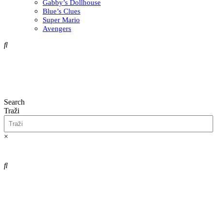
Gabby’s Dollhouse
Blue’s Clues
Super Mario
Avengers
Search
Traži
×
0,00
€
0
Cart