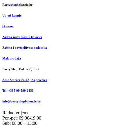
Partyshopbaloncic.hr
Uvjeti kupnje
O nama
Zaštita privatnosti i kolačići
Zaštita i povjerljivost podataka
Maloprodaja
Party Shop Balončić, obrt
Ante Starčevića 5A, Koprivnica
Tel: +385 99 590 2450
info@partyshopbaloncic.hr
Radno vrijeme
Pon-pet: 09:00-19.00
Sub: 08:00 – 13:00