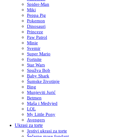
Spider-Man
Miki
Peppa Pig
Pokemon
Dinosauri
Princeze
Paw Patrol
Minie
Svemir
Super Mario
Fortnite
Star Wars
Spužva Bob
Baby Shark
Šumske životinje
Bing
Munjeviti Jurić
Betmen
Maša i Medvjed
LOL
My Little Pony
Avengers
Ukrasi za torte
Jestivi ukrasi za torte
Šečerne mase fondant