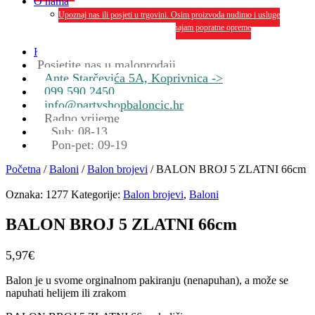
O nama
Upoznaj nas ili posjeti u trgovini. Osim proizvoda nudimo i usluge
dekoriranja interijera i eksterija te najam popratne opreme
O nama
Kontakt
Posjetite nas u maloprodaji
Ante Starčevića 5A, Koprivnica ->
099 590 2450
info@partyshopbaloncic.hr
Radno vrijeme
Sub: 08-13
Pon-pet: 09-19
Početna
/
Baloni
/
Balon brojevi
/ BALON BROJ 5 ZLATNI 66cm
Oznaka:
1277
Kategorije:
Balon brojevi
,
Baloni
BALON BROJ 5 ZLATNI 66cm
5,97
€
Balon je u svome orginalnom pakiranju (nenapuhan), a može se
napuhati helijem ili zrakom