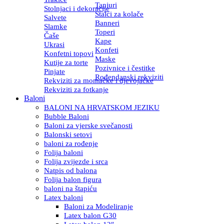
Tanjuri
Stolnjaci i dekoracije
Stalci za kolače
Salvete
Banneri
Slamke
Toperi
Čaše
Kape
Ukrasi
Konfeti
Konfetni topovi
Maske
Kutije za torte
Pozivnice i čestitke
Pinjate
Rođendanski rekviziti
Rekviziti za momačke i djevojačke
Rekviziti za fotkanje
Baloni
BALONI NA HRVATSKOM JEZIKU
Bubble Baloni
Baloni za vjerske svečanosti
Balonski setovi
baloni za rođenje
Folija baloni
Folija zvijezde i srca
Natpis od balona
Folija balon figura
baloni na štapiću
Latex baloni
Baloni za Modeliranje
Latex balon G30