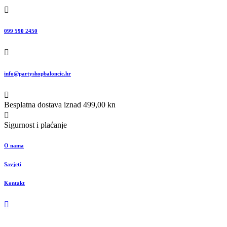
099 590 2450
info@partyshopbaloncic.hr
Besplatna dostava iznad 499,00 kn
Sigurnost i plaćanje
O nama
Savjeti
Kontakt