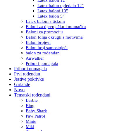
Latex balon 12″
Latex balon ogledalo 12″
Latex baloni 10″
Latex balon 5″
Latex baloni s tiskom
Baloni za djevojačku i momačku
Baloni za promociju
Balon folija okrugli s motivima
Balon brojevi
Balon broj samostojeći
balon za rođendan
Airwalker
Pribor i pomagala
Pribor i pomagala
Prvi rođendan
Jestive pokrivke
Girlande
Novo
Tematski rođendani
Barbie
Bing
Baby Shark
Paw Patrol
Minie
Miki