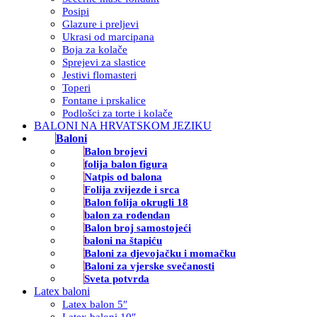
Posipi
Glazure i preljevi
Ukrasi od marcipana
Boja za kolače
Sprejevi za slastice
Jestivi flomasteri
Toperi
Fontane i prskalice
Podlošci za torte i kolače
BALONI NA HRVATSKOM JEZIKU
Baloni
Balon brojevi
folija balon figura
Natpis od balona
Folija zvijezde i srca
Balon folija okrugli 18
balon za rođendan
Balon broj samostojeći
baloni na štapiću
Baloni za djevojačku i momačku
Baloni za vjerske svečanosti
Sveta potvrda
Latex baloni
Latex balon 5″
Latex baloni 10″