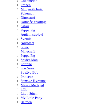
Cocomelon
Frozen
Munjeviti Jurić
Pokemon
Dinosauri
Domaće životinje
Safari
Peppa Pig
Autići i strojevi
Svemir
Nogomet
Sonic
Minecraft
Peppa Pig
Spider-Man
Fortnite
Star Wars
Spužva Bob
Princeze
Šumske životinje
Maša i Medvjed
LOL
Lilo i Stitch
My Little Pony
Betmen