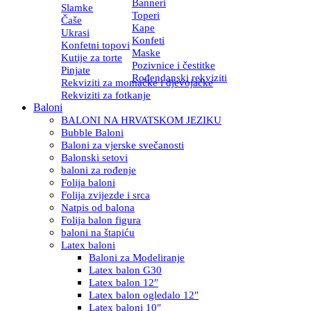
Banneri
Slamke
Toperi
Čaše
Kape
Ukrasi
Konfeti
Konfetni topovi
Maske
Kutije za torte
Pozivnice i čestitke
Pinjate
Rođendanski rekviziti
Rekviziti za momačke i djevojačke
Rekviziti za fotkanje
Baloni
BALONI NA HRVATSKOM JEZIKU
Bubble Baloni
Baloni za vjerske svečanosti
Balonski setovi
baloni za rođenje
Folija baloni
Folija zvijezde i srca
Natpis od balona
Folija balon figura
baloni na štapiću
Latex baloni
Baloni za Modeliranje
Latex balon G30
Latex balon 12″
Latex balon ogledalo 12″
Latex baloni 10″