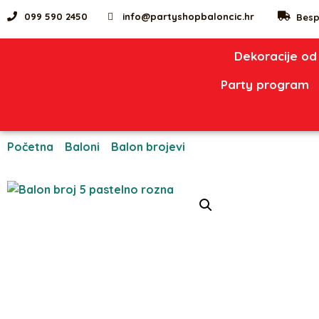
099 590 2450
info@partyshopbaloncic.hr
Besp
Dekoracije od
Party program
Početna
/
Baloni
/
Balon brojevi
/ Balon broj 5 pastelno 