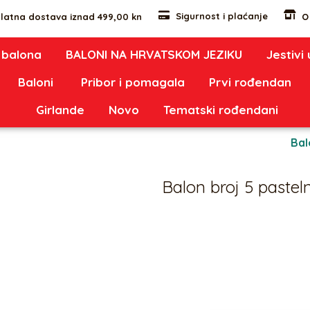
Sigurnost i plaćanje
latna dostava iznad 499,00 kn
O
 balona
BALONI NA HRVATSKOM JEZIKU
Jestivi
Baloni
Pribor i pomagala
Prvi rođendan
Girlande
Novo
Tematski rođendani
rozna
Oznaka:
1054
Kategorije:
Bal
Balon broj 5 pastel
5,97
€
Balon broj 5 pastelno rozna