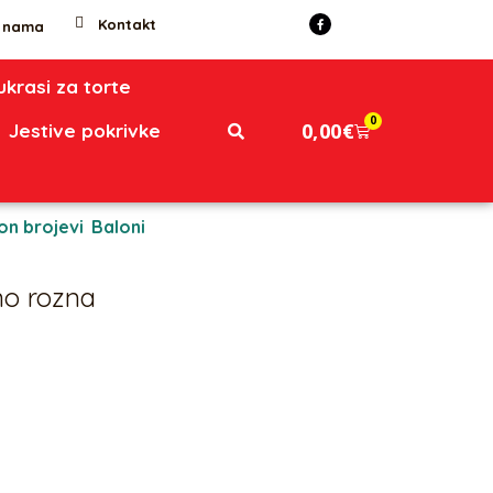
Kontakt
 nama
 ukrasi za torte
0
0,00
€
Jestive pokrivke
on brojevi
,
Baloni
no rozna