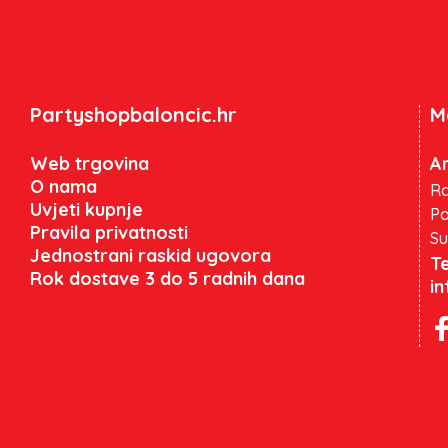
Partyshopbaloncic.hr
M
Web trgovina
An
O nama
Ra
Uvjeti kupnje
Po
Pravila privatnosti
Su
Jednostrani raskid ugovora
Te
Rok dostave 3 do 5 radnih dana
i