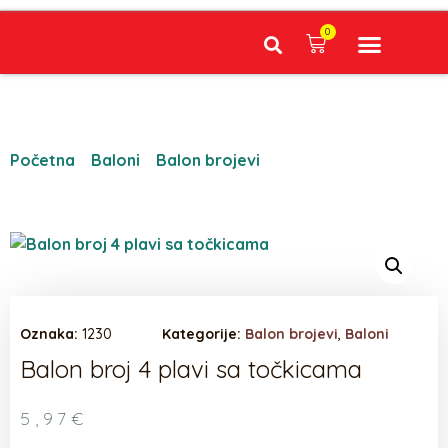
0
Narudžbe napravljene do 12:00 sati šaljemo isti radni dan, Dostava iznosi 5€ plaćanje pouzećem može se razlikovati ovisno o mjestu. Vrijeme dostave je 3 do 5 radnih dana.
Početna
/
Baloni
/
Balon brojevi
/ Balon broj 4 plavi sa
točkicama
Oznaka:
1230
Kategorije:
Balon brojevi
,
Baloni
Balon broj 4 plavi sa točkicama
5,97
€