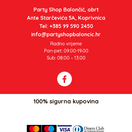
Party Shop Balončić, obrt
Ante Starčevića 5A, Koprivnica
Tel: +385 99 590 2450
info@partyshopbaloncic.hr
Radno vrijeme
Pon-pet: 09:00-19.00
Sub: 08:00 – 13:00
100% sigurna kupovina