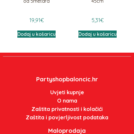
od 5metara
45cm
19,91
€
5,31
€
Dodaj u košaricu
Dodaj u košaricu
Partyshopbaloncic.hr
Uvjeti kupnje
O nama
Zaštita privatnosti i kolačići
Zaštita i povjerljivost podataka
Maloprodaja