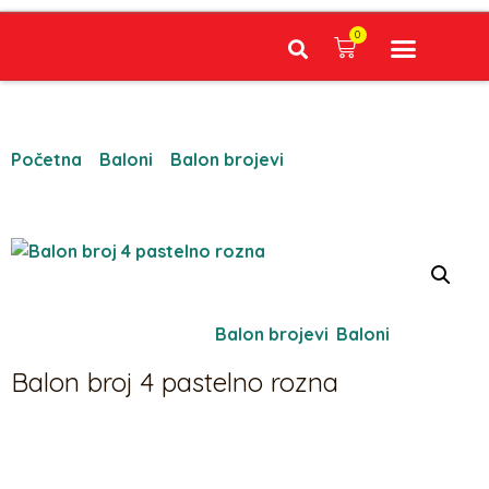
0
Narudžbe napravljene do 12:00 sati šaljemo isti radni dan, Dostava iznosi 5€ plaćanje pouzećem može se razlikovati ovisno o mjestu. Vrijeme dostave je 3 do 5 radnih dana.
Početna
/
Baloni
/
Balon brojevi
/ Balon broj 4 pastelno
rozna
Oznaka:
1052
Kategorije:
Balon brojevi
,
Baloni
Balon broj 4 pastelno rozna
5,97
€