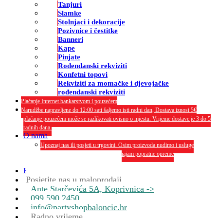
Tanjuri
Slamke
Stolnjaci i dekoracije
Pozivnice i čestitke
Banneri
Kape
Pinjate
Rođendanski rekviziti
Konfetni topovi
Rekviziti za momačke i djevojačke
rođendanski rekviziti
Plaćanje Internet bankarstvom i pouzećem
Narudžbe napravljene do 12:00 sati šaljemo isti radni dan, Dostava iznosi 5€
plaćanje pouzećem može se razlikovati ovisno o mjestu. Vrijeme dostave je 3 do 5
radnih dana.
O nama
Upoznaj nas ili posjeti u trgovini. Osim proizvoda nudimo i usluge
dekoriranja interijera i eksterija te najam popratne opreme
O nama
Kontakt
Posjetite nas u maloprodaji
Ante Starčevića 5A, Koprivnica ->
099 590 2450
info@partyshopbaloncic.hr
Radno vrijeme