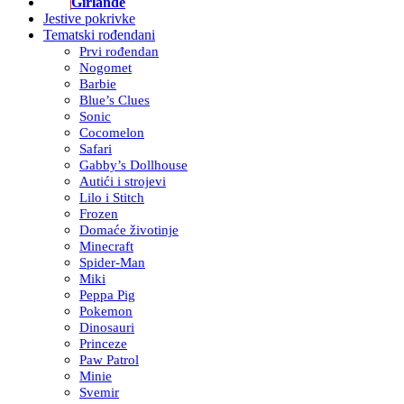
Girlande
Jestive pokrivke
Tematski rođendani
Prvi rođendan
Nogomet
Barbie
Blue’s Clues
Sonic
Cocomelon
Safari
Gabby’s Dollhouse
Autići i strojevi
Lilo i Stitch
Frozen
Domaće životinje
Minecraft
Spider-Man
Miki
Peppa Pig
Pokemon
Dinosauri
Princeze
Paw Patrol
Minie
Svemir