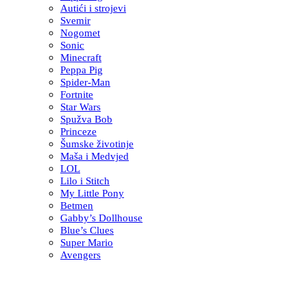
Autići i strojevi
Svemir
Nogomet
Sonic
Minecraft
Peppa Pig
Spider-Man
Fortnite
Star Wars
Spužva Bob
Princeze
Šumske životinje
Maša i Medvjed
LOL
Lilo i Stitch
My Little Pony
Betmen
Gabby’s Dollhouse
Blue’s Clues
Super Mario
Avengers