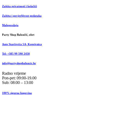
Zaštita privatnosti i kolačići
Zaštita i povjerljivost podataka
Maloprodaja
Party Shop Balončić, obrt
Ante Starčevića 5A, Koprivnica
Tel: +385 99 590 2450
info@partyshopbaloncic.hr
Radno vrijeme
Pon-pet: 09:00-19.00
Sub: 08:00 – 13:00
100% sigurna kupovina