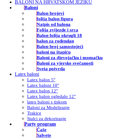
BALONI NA HRVATSKOM JEZIKU
Baloni
Balon brojevi
folija balon figura
Natpis od balona
Folija zvijezde i srca
Balon folija okrugli 18
balon za rođendan
Balon broj samostojeći
baloni na štapiću
Baloni za djevojačku i momačku
Baloni za vjerske svečanosti
Sveta potvrda
Latex baloni
Latex balon 5″
Latex baloni 10″
Latex balon 12″
Latex balon ogledalo 12″
latex baloni s tiskom
Baloni za Modeliranje
Trakice
Stalci za dekoriranje
Party program
Čaše
Salvete