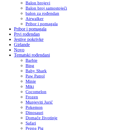
Balon brojevi
Balon broj samostojeći
balon za rođendan
Airwalker
Pribor i pomagala
Pribor i pomagala
Prvi rođendan
Jestive pokrivke
Girlande
Novo
Tematski rođendani
Barbie
Bing
Baby Shark
Paw Patrol
Minie
Miki
Cocomelon
Frozen
Munjeviti Jurić
Pokemon
Dinosauri
Domaće životinje
Safari
Peppa Pig