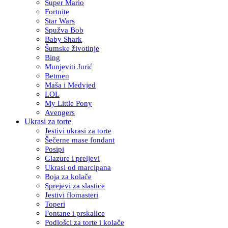
Super Mario
Fortnite
Star Wars
Spužva Bob
Baby Shark
Šumske životinje
Bing
Munjeviti Jurić
Betmen
Maša i Medvjed
LOL
My Little Pony
Avengers
Ukrasi za torte
Jestivi ukrasi za torte
Šečerne mase fondant
Posipi
Glazure i preljevi
Ukrasi od marcipana
Boja za kolače
Sprejevi za slastice
Jestivi flomasteri
Toperi
Fontane i prskalice
Podlošci za torte i kolače