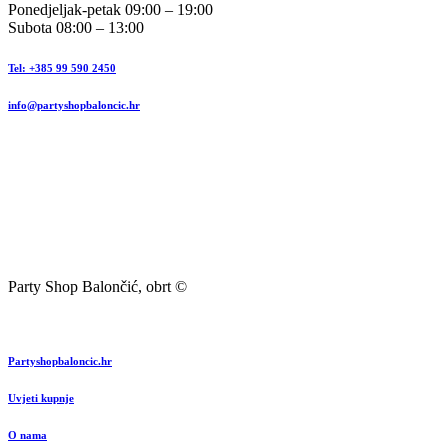
Ponedjeljak-petak 09:00 – 19:00
Subota 08:00 – 13:00
Tel: +385 99 590 2450
info@partyshopbaloncic.hr
Party Shop Balončić, obrt ©
Partyshopbaloncic.hr
Uvjeti kupnje
O nama