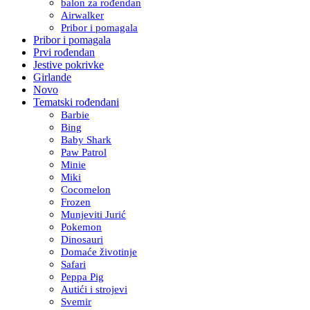
balon za rođendan
Airwalker
Pribor i pomagala
Pribor i pomagala
Prvi rođendan
Jestive pokrivke
Girlande
Novo
Tematski rođendani
Barbie
Bing
Baby Shark
Paw Patrol
Minie
Miki
Cocomelon
Frozen
Munjeviti Jurić
Pokemon
Dinosauri
Domaće životinje
Safari
Peppa Pig
Autići i strojevi
Svemir