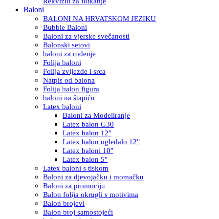
Rekviziti za fotkanje
Baloni
BALONI NA HRVATSKOM JEZIKU
Bubble Baloni
Baloni za vjerske svečanosti
Balonski setovi
baloni za rođenje
Folija baloni
Folija zvijezde i srca
Natpis od balona
Folija balon figura
baloni na štapiću
Latex baloni
Baloni za Modeliranje
Latex balon G30
Latex balon 12″
Latex balon ogledalo 12″
Latex baloni 10″
Latex balon 5″
Latex baloni s tiskom
Baloni za djevojačku i momačku
Baloni za promociju
Balon folija okrugli s motivima
Balon brojevi
Balon broj samostojeći