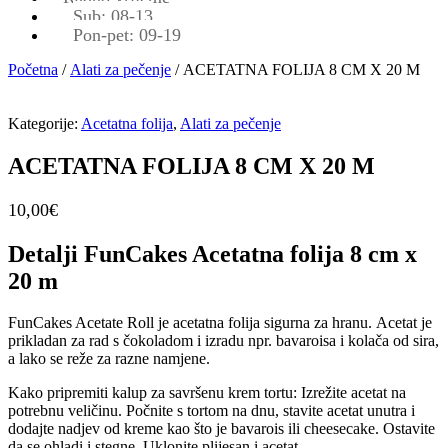
Sub: 08-13
Pon-pet: 09-19
Početna
/
Alati za pečenje
/ ACETATNA FOLIJA 8 CM X 20 M
Kategorije:
Acetatna folija
,
Alati za pečenje
ACETATNA FOLIJA 8 CM X 20 M
10,00
€
Detalji FunCakes Acetatna folija 8 cm x
20 m
FunCakes Acetate Roll je acetatna folija sigurna za hranu. Acetat je
prikladan za rad s čokoladom i izradu npr. bavaroisa i kolača od sira,
a lako se reže za razne namjene.
Kako pripremiti kalup za savršenu krem ​​tortu: Izrežite acetat na
potrebnu veličinu. Počnite s tortom na dnu, stavite acetat unutra i
dodajte nadjev od kreme kao što je bavarois ili cheesecake. Ostavite
da se ohladi i stegne. Uklonite plijesan i acetat.