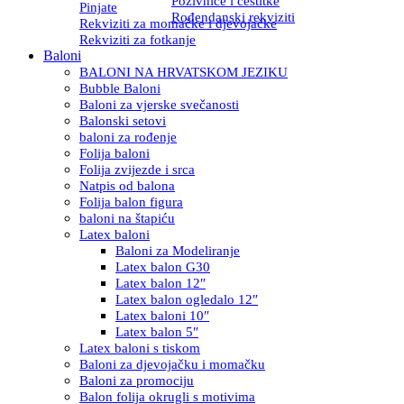
Pozivnice i čestitke
Pinjate
Rođendanski rekviziti
Rekviziti za momačke i djevojačke
Rekviziti za fotkanje
Baloni
BALONI NA HRVATSKOM JEZIKU
Bubble Baloni
Baloni za vjerske svečanosti
Balonski setovi
baloni za rođenje
Folija baloni
Folija zvijezde i srca
Natpis od balona
Folija balon figura
baloni na štapiću
Latex baloni
Baloni za Modeliranje
Latex balon G30
Latex balon 12″
Latex balon ogledalo 12″
Latex baloni 10″
Latex balon 5″
Latex baloni s tiskom
Baloni za djevojačku i momačku
Baloni za promociju
Balon folija okrugli s motivima