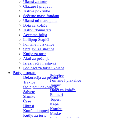
Ukrasi za torte
Glazure i preljevi
Jestive pokrivke
Šečerne mase fondant
Ukrasi od marcipana
Boja za kolače
Jestivi flomasteri
Acetatna folija
Lollipop Štapići
Fontane i prskalice
Sprejevi za slastice
Kutije za torte
Alati za pečenje
Izrezivači i nastavci
Podlošci za torte i kolače
Party program
Svjećice
Dekoracija za prostor
Fontane i prskalice
Trakice
Tanjuri
Stolnjaci i dekoracije
Stalci za kolače
Salvete
Banneri
Slamke
Toperi
Čaše
Kape
Ukrasi
Konfeti
Konfetni topovi
Maske
Kutije za torte