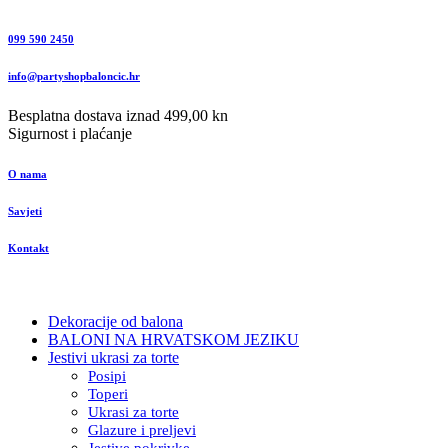
099 590 2450
info@partyshopbaloncic.hr
Besplatna dostava iznad 499,00 kn
Sigurnost i plaćanje
O nama
Savjeti
Kontakt
Dekoracije od balona
BALONI NA HRVATSKOM JEZIKU
Jestivi ukrasi za torte
Posipi
Toperi
Ukrasi za torte
Glazure i preljevi
Jestive pokrivke