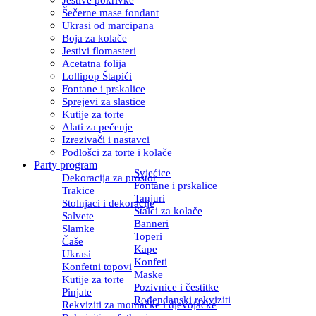
Šečerne mase fondant
Ukrasi od marcipana
Boja za kolače
Jestivi flomasteri
Acetatna folija
Lollipop Štapići
Fontane i prskalice
Sprejevi za slastice
Kutije za torte
Alati za pečenje
Izrezivači i nastavci
Podlošci za torte i kolače
Party program
Svjećice
Dekoracija za prostor
Fontane i prskalice
Trakice
Tanjuri
Stolnjaci i dekoracije
Stalci za kolače
Salvete
Banneri
Slamke
Toperi
Čaše
Kape
Ukrasi
Konfeti
Konfetni topovi
Maske
Kutije za torte
Pozivnice i čestitke
Pinjate
Rođendanski rekviziti
Rekviziti za momačke i djevojačke