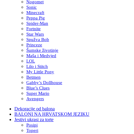
Nogomet
Sonic
Minecraft
Peppa Pig
Spider-Man
Fortnite
Star Wars
Spužva Bob
Princeze
Šumske životinje
Maša i Medvjed
LOL
Lilo i Stitch
My Little Pony
Betmen
Gabby’s Dollhouse
Blue’s Clues
Super Mario
Avengers
Dekoracije od balona
BALONI NA HRVATSKOM JEZIKU
Jestivi ukrasi za torte
Posipi
Toperi