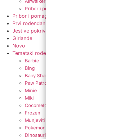
Airwalker
Pribor i pomagala
Pribor i pomagala
Prvi rođendan
Jestive pokrivke
Girlande
Novo
Tematski rođendani
Barbie
Bing
Baby Shark
Paw Patrol
Minie
Miki
Cocomelon
Frozen
Munjeviti Jurić
Pokemon
Dinosauri