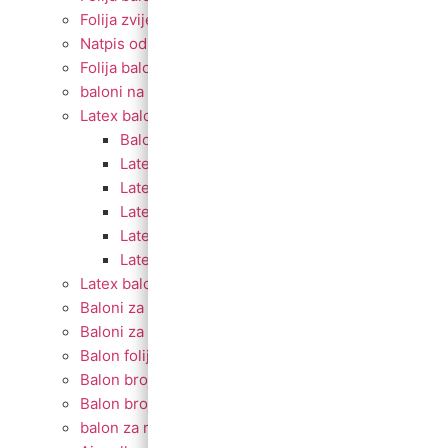
Folija zvijezde i srca
Natpis od balona
Folija balon figura
baloni na štapiću
Latex baloni
Baloni za Modeliranje
Latex balon G30
Latex balon 12″
Latex balon ogledalo 12″
Latex baloni 10″
Latex balon 5″
Latex baloni s tiskom
Baloni za djevojačku i momačku
Baloni za promociju
Balon folija okrugli s motivima
Balon brojevi
Balon broj samostojeći
balon za rođendan