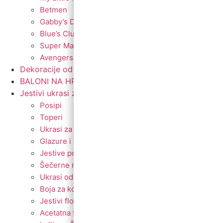
Betmen
Gabby’s Dollhouse
Blue’s Clues
Super Mario
Avengers
Dekoracije od balona
BALONI NA HRVATSKOM JEZIKU
Jestivi ukrasi za torte
Posipi
Toperi
Ukrasi za torte
Glazure i preljevi
Jestive pokrivke
Šečerne mase fondant
Ukrasi od marcipana
Boja za kolače
Jestivi flomasteri
Acetatna folija