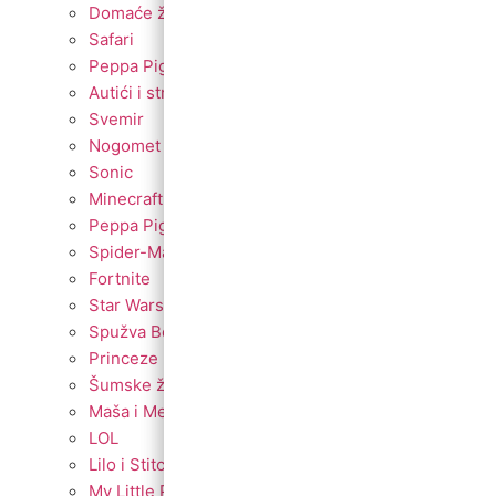
Domaće životinje
Safari
Peppa Pig
Autići i strojevi
Svemir
Nogomet
Sonic
Minecraft
Peppa Pig
Spider-Man
Fortnite
Star Wars
Spužva Bob
Princeze
Šumske životinje
Maša i Medvjed
LOL
Lilo i Stitch
My Little Pony