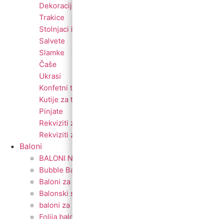
Svjećice
Dekoracija za prostor
Fontane i prskalice
Trakice
Tanjuri
Stolnjaci i dekoracije
Stalci za kolače
Salvete
Banneri
Slamke
Toperi
Čaše
Kape
Ukrasi
Konfeti
Konfetni topovi
Maske
Kutije za torte
Pozivnice i čestitke
Pinjate
Rođendanski rekviziti
Rekviziti za momačke i djevojačke
Rekviziti za fotkanje
Baloni
BALONI NA HRVATSKOM JEZIKU
Bubble Baloni
Baloni za vjerske svečanosti
Balonski setovi
baloni za rođenje
Folija baloni