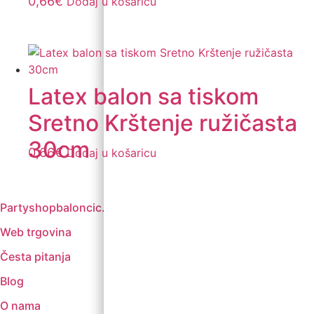
0,66
€
Dodaj u košaricu
Latex balon sa tiskom
Sretno Krštenje ružičasta
30cm
0,66
€
Dodaj u košaricu
Partyshopbaloncic.hr
Web trgovina
Česta pitanja
Blog
O nama