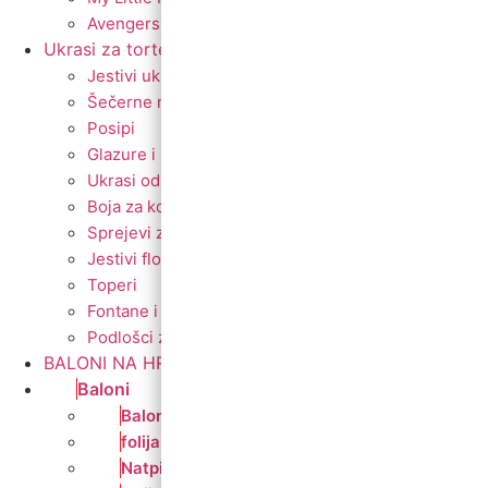
Avengers
Ukrasi za torte
Jestivi ukrasi za torte
Šečerne mase fondant
Posipi
Glazure i preljevi
Ukrasi od marcipana
Boja za kolače
Sprejevi za slastice
Jestivi flomasteri
Toperi
Fontane i prskalice
Podlošci za torte i kolače
BALONI NA HRVATSKOM JEZIKU
Baloni
Balon brojevi
folija balon figura
Natpis od balona