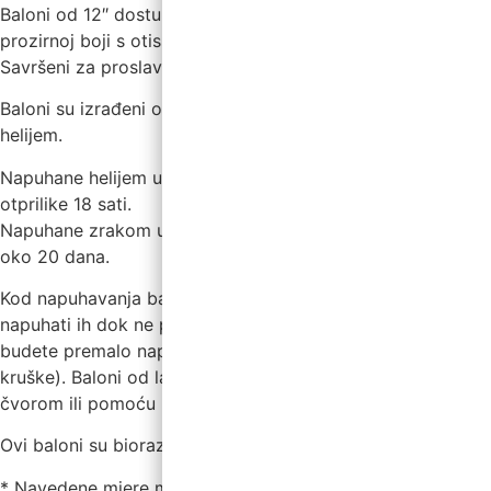
Baloni od 12″ dostupni su u svijetlo plavoj, ružičastoj ili
prozirnoj boji s otisnutim oblacima po cijeloj površini.
Savršeni za proslavu novog dolaska u obitelj.
Baloni su izrađeni od lateksa i mogu se napuhati zrakom ili
helijem.
Napuhane helijem u zatvorenim prostorima (18°C) traju
otprilike 18 sati.
Napuhane zrakom u zatvorenim prostorima (18°C) traju
oko 20 dana.
Kod napuhavanja balona zrakom ili helijem preporuča se
napuhati ih dok ne poprime oblik suze. Pazite da ne
budete premalo napuhani (okrugli oblik) ili previše (oblik
kruške). Baloni od lateksa mogu se vezati jednostavnim
čvorom ili pomoću naših zatvarača za balone.
Ovi baloni su biorazgradivi.
* Navedene mjere mogu se malo razlikovati.