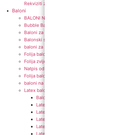
Rekviziti za fotkanje
Baloni
BALONI NA HRVATSKOM JEZIKU
Bubble Baloni
Baloni za vjerske svečanosti
Balonski setovi
baloni za rođenje
Folija baloni
Folija zvijezde i srca
Natpis od balona
Folija balon figura
baloni na štapiću
Latex baloni
Baloni za Modeliranje
Latex balon G30
Latex balon 12″
Latex balon ogledalo 12″
Latex baloni 10″
Latex balon 5″