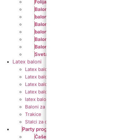
Folija zvijezde i srca
Balon folija okrugli 18
balon za rođendan
Balon broj samostojeći
baloni na štapiću
Baloni za djevojačku i momačku
Baloni za vjerske svečanosti
Sveta potvrda
Latex baloni
Latex balon 5″
Latex baloni 10″
Latex balon 12″
Latex balon ogledalo 12″
latex baloni s tiskom
Baloni za Modeliranje
Trakice
Stalci za dekoriranje
Party program
Čaše