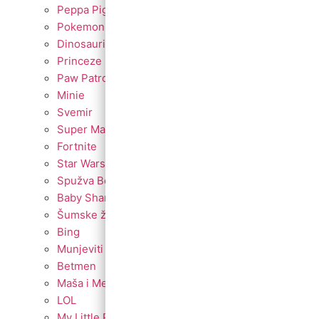
Peppa Pig
Pokemon
Dinosauri
Princeze
Paw Patrol
Minie
Svemir
Super Mario
Fortnite
Star Wars
Spužva Bob
Baby Shark
Šumske životinje
Bing
Munjeviti Jurić
Betmen
Maša i Medvjed
LOL
My Little Pony