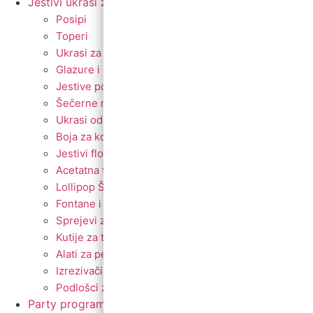
Jestivi ukrasi za torte
Posipi
Toperi
Ukrasi za torte
Glazure i preljevi
Jestive pokrivke
Šečerne mase fondant
Ukrasi od marcipana
Boja za kolače
Jestivi flomasteri
Acetatna folija
Lollipop Štapići
Fontane i prskalice
Sprejevi za slastice
Kutije za torte
Alati za pečenje
Izrezivači i nastavci
Podlošci za torte i kolače
Party program