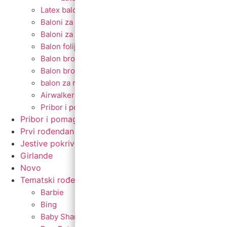
Latex baloni s tiskom
Baloni za djevojačku i momačku
Baloni za promociju
Balon folija okrugli s motivima
Balon brojevi
Balon broj samostojeći
balon za rođendan
Airwalker
Pribor i pomagala
Pribor i pomagala
Prvi rođendan
Jestive pokrivke
Girlande
Novo
Tematski rođendani
Barbie
Bing
Baby Shark