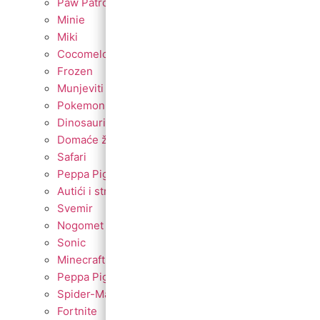
Paw Patrol
Minie
Miki
Cocomelon
Frozen
Munjeviti Jurić
Pokemon
Dinosauri
Domaće životinje
Safari
Peppa Pig
Autići i strojevi
Svemir
Nogomet
Sonic
Minecraft
Peppa Pig
Spider-Man
Fortnite