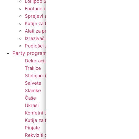
Lollipop Štapići
Fontane i prskalice
Sprejevi za slastice
Kutije za torte
Alati za pečenje
Izrezivači i nastavci
Podlošci za torte i kolače
Party program
Svjećice
Dekoracija za prostor
Fontane i prskalice
Trakice
Tanjuri
Stolnjaci i dekoracije
Stalci za kolače
Salvete
Banneri
Slamke
Toperi
Čaše
Kape
Ukrasi
Konfeti
Konfetni topovi
Maske
Kutije za torte
Pozivnice i čestitke
Pinjate
Rođendanski rekviziti
Rekviziti za momačke i djevojačke