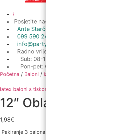
O nama
Kontakt
Posjetite nas u maloprodaji
Ante Starčevića 5A, Koprivnica ->
099 590 2450
info@partyshopbaloncic.hr
Radno vrijeme
Sub: 08-13
Pon-pet: 09-19
Početna
/
Baloni
/
latex baloni s tiskom
/ 12″ Oblaci 3 kom
Kategorije:
baloni za rođenje
,
latex baloni s tiskom
,
Novo
12″ Oblaci 3 kom
1,98
€
Pakiranje 3 balona.