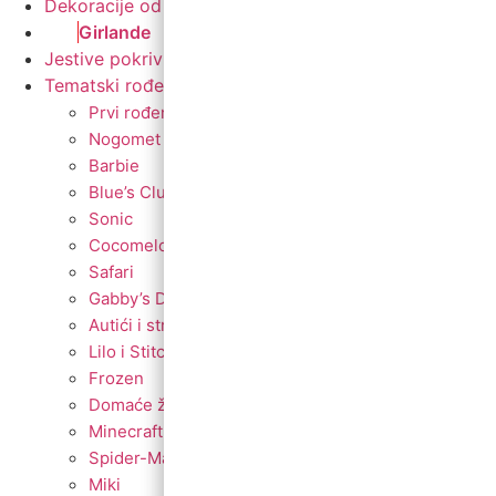
Dekoracije od balona
Girlande
Jestive pokrivke
Tematski rođendani
Prvi rođendan
Nogomet
Barbie
Blue’s Clues
Sonic
Cocomelon
Safari
Gabby’s Dollhouse
Autići i strojevi
Lilo i Stitch
Frozen
Domaće životinje
Minecraft
Spider-Man
Miki