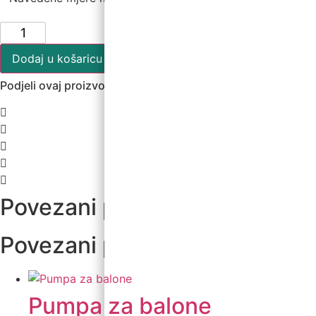
12"
Oblaci
3
kom
Dodaj u košaricu
količina
Podjeli ovaj proizvod na društvenim mrežama
Povezani proizvodi
Povezani proizvodi
Pumpa za balone