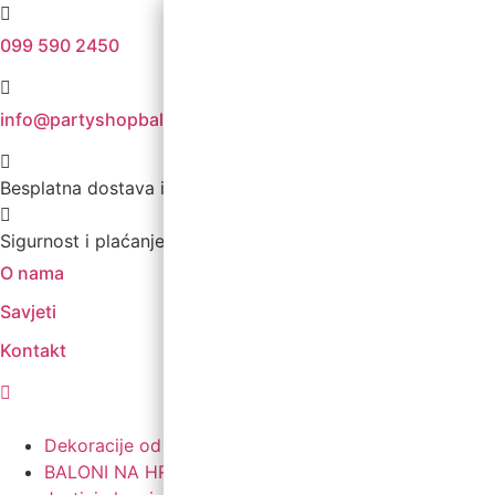
099 590 2450
info@partyshopbaloncic.hr
Besplatna dostava iznad 499,00 kn
Sigurnost i plaćanje
O nama
Savjeti
Kontakt
Dekoracije od balona
BALONI NA HRVATSKOM JEZIKU