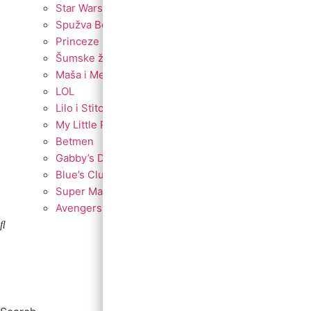
Star Wars
Spužva Bob
Princeze
Šumske životinje
Maša i Medvjed
LOL
Lilo i Stitch
My Little Pony
Betmen
Gabby’s Dollhouse
Blue’s Clues
Super Mario
Avengers