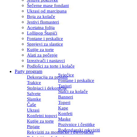
Šečerne mase fondant
Ukrasi od marcipana
Boja za kolače
Jestivi flomasteri
Acetatna folija
Lollipop Štapići
Fontane i prskalice
Sprejevi za slastice
Kutije za torte
Alati za pečenje
Izrezivači i nastavci
Podlošci za torte i kolače
Party program
Svjećice
Dekoracija za prostor
Fontane i prskalice
Trakice
Tanjuri
Stolnjaci i dekoracije
Stalci za kolače
Salvete
Banneri
Slamke
Toperi
Čaše
Kape
Ukrasi
Konfeti
Konfetni topovi
Maske
Kutije za torte
Pozivnice i čestitke
Pinjate
Rođendanski rekviziti
Rekviziti za momačke i djevojačke