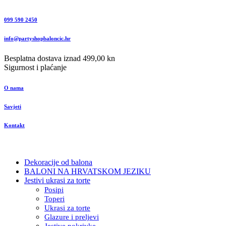
099 590 2450
info@partyshopbaloncic.hr
Besplatna dostava iznad 499,00 kn
Sigurnost i plaćanje
O nama
Savjeti
Kontakt
Dekoracije od balona
BALONI NA HRVATSKOM JEZIKU
Jestivi ukrasi za torte
Posipi
Toperi
Ukrasi za torte
Glazure i preljevi
Jestive pokrivke