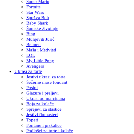
Super Mario
Fortnite
Star Wars
Spužva Bob
Baby Shark
Šumske životinje
Bing
Munjeviti Jurić
Betmen
Maša i Medvjed
LOL
My Little Pony
Avengers
Ukrasi za torte
Jestivi ukrasi za torte
Šečerne mase fondant
Posipi
Glazure i preljevi
Ukrasi od marcipana
Boja za kolače
Sprejevi za slastice
Jestivi flomasteri
Toperi
Fontane i prskalice
Podlošci za torte i kolače