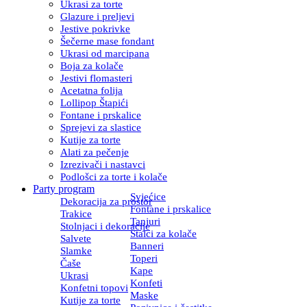
Ukrasi za torte
Glazure i preljevi
Jestive pokrivke
Šečerne mase fondant
Ukrasi od marcipana
Boja za kolače
Jestivi flomasteri
Acetatna folija
Lollipop Štapići
Fontane i prskalice
Sprejevi za slastice
Kutije za torte
Alati za pečenje
Izrezivači i nastavci
Podlošci za torte i kolače
Party program
Svjećice
Dekoracija za prostor
Fontane i prskalice
Trakice
Tanjuri
Stolnjaci i dekoracije
Stalci za kolače
Salvete
Banneri
Slamke
Toperi
Čaše
Kape
Ukrasi
Konfeti
Konfetni topovi
Maske
Kutije za torte