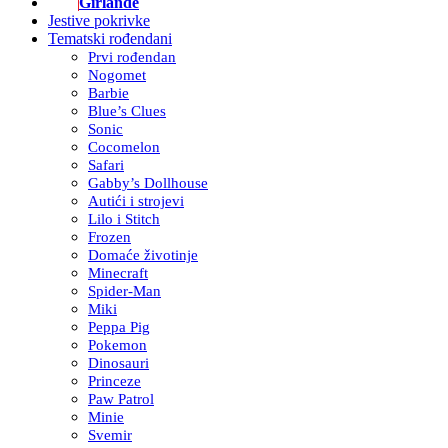
Girlande
Jestive pokrivke
Tematski rođendani
Prvi rođendan
Nogomet
Barbie
Blue’s Clues
Sonic
Cocomelon
Safari
Gabby’s Dollhouse
Autići i strojevi
Lilo i Stitch
Frozen
Domaće životinje
Minecraft
Spider-Man
Miki
Peppa Pig
Pokemon
Dinosauri
Princeze
Paw Patrol
Minie
Svemir