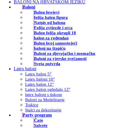
BALONI NA HRVATSKOM JEZIKU
Baloni
Balon brojevi
folija balon figura
Natpis od balona
Folija zvijezde i srca
Balon folija okrugli 18
balon za rođendan
Balon broj samostojeći
baloni na štapiću
Baloni za djevojačku i momačku
Baloni za vjerske svečanosti
Sveta potvrda
Latex baloni
Latex balon 5″
Latex baloni 10″
Latex balon 12″
Latex balon ogledalo 12″
latex baloni s tiskom
Baloni za Modeliranje
Trakice
Stalci za dekoriranje
Party program
Čaše
Salvete