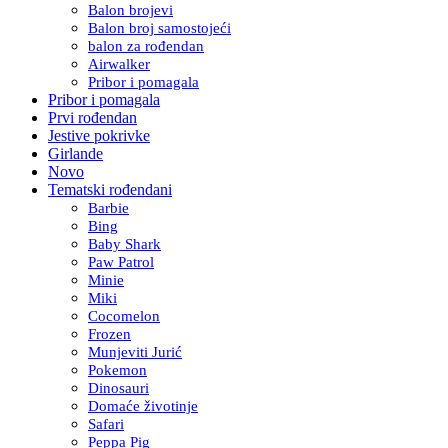
Balon brojevi
Balon broj samostojeći
balon za rođendan
Airwalker
Pribor i pomagala
Pribor i pomagala
Prvi rođendan
Jestive pokrivke
Girlande
Novo
Tematski rođendani
Barbie
Bing
Baby Shark
Paw Patrol
Minie
Miki
Cocomelon
Frozen
Munjeviti Jurić
Pokemon
Dinosauri
Domaće životinje
Safari
Peppa Pig