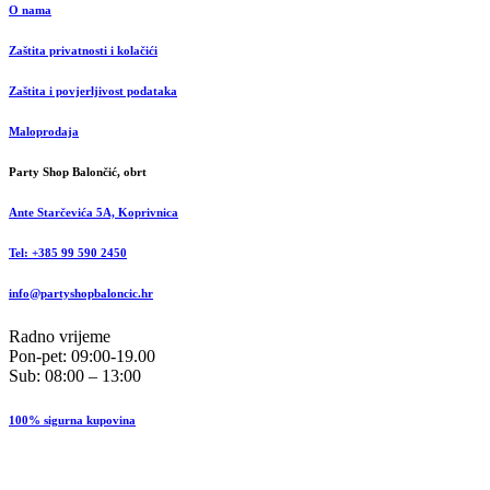
O nama
Zaštita privatnosti i kolačići
Zaštita i povjerljivost podataka
Maloprodaja
Party Shop Balončić, obrt
Ante Starčevića 5A, Koprivnica
Tel: +385 99 590 2450
info@partyshopbaloncic.hr
Radno vrijeme
Pon-pet: 09:00-19.00
Sub: 08:00 – 13:00
100% sigurna kupovina