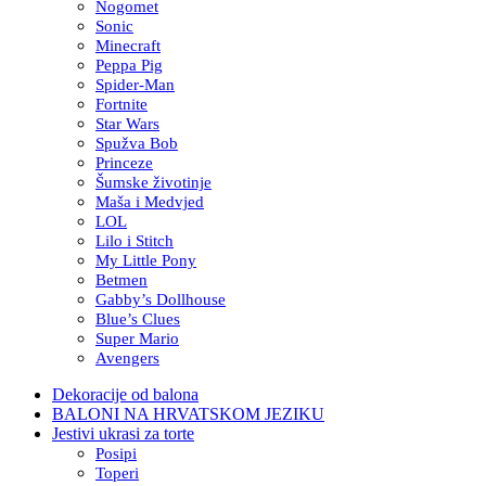
Nogomet
Sonic
Minecraft
Peppa Pig
Spider-Man
Fortnite
Star Wars
Spužva Bob
Princeze
Šumske životinje
Maša i Medvjed
LOL
Lilo i Stitch
My Little Pony
Betmen
Gabby’s Dollhouse
Blue’s Clues
Super Mario
Avengers
Dekoracije od balona
BALONI NA HRVATSKOM JEZIKU
Jestivi ukrasi za torte
Posipi
Toperi