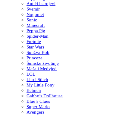
Autići i strojevi
Svemir
Nogomet
Sonic
Minecraft
Peppa Pig
Spider-Man
Fortnite
Star Wars
Spužva Bob
Princeze
Šumske životinje
Maša i Medvjed
LOL
Lilo i Stitch
My Little Pony
Betmen
Gabby’s Dollhouse
Blue’s Clues
Super Mario
Avengers