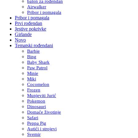
balon za rođendan
Airwalker
Pribor i pomagala
Pribor i pomagala
Prvi rođendan
Jestive pokrivke
Girlande
Novo
Tematski rođendani
Barbie
Bing
Baby Shark
Paw Patrol
Minie
Miki
Cocomelon
Frozen
Munjeviti Jurić
Pokemon
Dinosauri
Domaće životinje
Safari
Peppa Pig
Autići i strojevi
Svemir