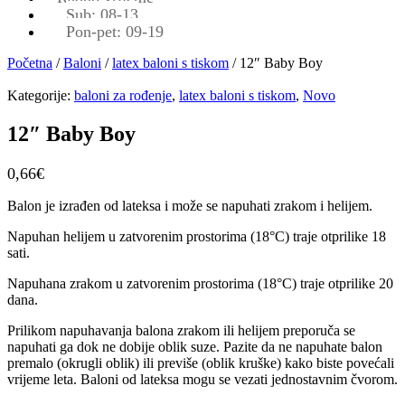
Sub: 08-13
Pon-pet: 09-19
Početna
/
Baloni
/
latex baloni s tiskom
/ 12″ Baby Boy
Kategorije:
baloni za rođenje
,
latex baloni s tiskom
,
Novo
12″ Baby Boy
0,66
€
Balon je izrađen od lateksa i može se napuhati zrakom i helijem.
Napuhan helijem u zatvorenim prostorima (18°C) traje otprilike 18
sati.
Napuhana zrakom u zatvorenim prostorima (18°C) traje otprilike 20
dana.
Prilikom napuhavanja balona zrakom ili helijem preporuča se
napuhati ga dok ne dobije oblik suze. Pazite da ne napuhate balon
premalo (okrugli oblik) ili previše (oblik kruške) kako biste povećali
vrijeme leta. Baloni od lateksa mogu se vezati jednostavnim čvorom.