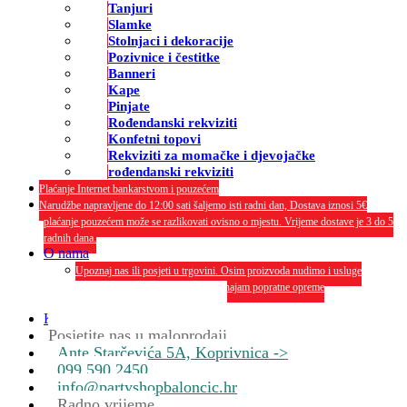
Tanjuri
Slamke
Stolnjaci i dekoracije
Pozivnice i čestitke
Banneri
Kape
Pinjate
Rođendanski rekviziti
Konfetni topovi
Rekviziti za momačke i djevojačke
rođendanski rekviziti
Plaćanje Internet bankarstvom i pouzećem
Narudžbe napravljene do 12:00 sati šaljemo isti radni dan, Dostava iznosi 5€
plaćanje pouzećem može se razlikovati ovisno o mjestu. Vrijeme dostave je 3 do 5
radnih dana.
O nama
Upoznaj nas ili posjeti u trgovini. Osim proizvoda nudimo i usluge
dekoriranja interijera i eksterija te najam popratne opreme
O nama
Kontakt
Posjetite nas u maloprodaji
Ante Starčevića 5A, Koprivnica ->
099 590 2450
info@partyshopbaloncic.hr
Radno vrijeme