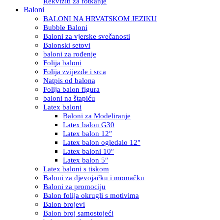
Rekviziti za fotkanje
Baloni
BALONI NA HRVATSKOM JEZIKU
Bubble Baloni
Baloni za vjerske svečanosti
Balonski setovi
baloni za rođenje
Folija baloni
Folija zvijezde i srca
Natpis od balona
Folija balon figura
baloni na štapiću
Latex baloni
Baloni za Modeliranje
Latex balon G30
Latex balon 12″
Latex balon ogledalo 12″
Latex baloni 10″
Latex balon 5″
Latex baloni s tiskom
Baloni za djevojačku i momačku
Baloni za promociju
Balon folija okrugli s motivima
Balon brojevi
Balon broj samostojeći