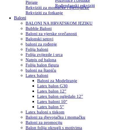
Pozivnice i čestitke
Pinjate
Rođendanski rekviziti
Rekviziti za momačke i djevojačke
Rekviziti za fotkanje
Baloni
BALONI NA HRVATSKOM JEZIKU
Bubble Baloni
Baloni za vjerske svečanosti
Balonski setovi
baloni za rođenje
Folija baloni
Folija zvijezde i srca
Natpis od balona
Folija balon figura
baloni na štapiću
Latex baloni
Baloni za Modeliranje
Latex balon G30
Latex balon 12″
Latex balon ogledalo 12″
Latex baloni 10″
Latex balon 5″
Latex baloni s tiskom
Baloni za djevojačku i momačku
Baloni za promociju
Balon folija okrugli s motivima