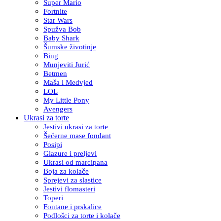
Super Mario
Fortnite
Star Wars
Spužva Bob
Baby Shark
Šumske životinje
Bing
Munjeviti Jurić
Betmen
Maša i Medvjed
LOL
My Little Pony
Avengers
Ukrasi za torte
Jestivi ukrasi za torte
Šečerne mase fondant
Posipi
Glazure i preljevi
Ukrasi od marcipana
Boja za kolače
Sprejevi za slastice
Jestivi flomasteri
Toperi
Fontane i prskalice
Podlošci za torte i kolače