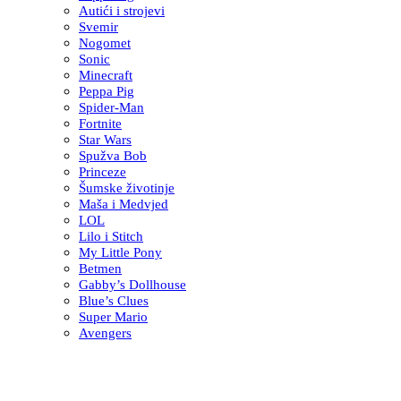
Autići i strojevi
Svemir
Nogomet
Sonic
Minecraft
Peppa Pig
Spider-Man
Fortnite
Star Wars
Spužva Bob
Princeze
Šumske životinje
Maša i Medvjed
LOL
Lilo i Stitch
My Little Pony
Betmen
Gabby’s Dollhouse
Blue’s Clues
Super Mario
Avengers