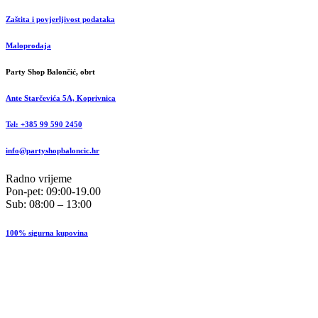
Zaštita i povjerljivost podataka
Maloprodaja
Party Shop Balončić, obrt
Ante Starčevića 5A, Koprivnica
Tel: +385 99 590 2450
info@partyshopbaloncic.hr
Radno vrijeme
Pon-pet: 09:00-19.00
Sub: 08:00 – 13:00
100% sigurna kupovina