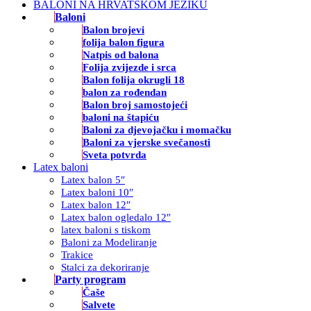
BALONI NA HRVATSKOM JEZIKU
Baloni
Balon brojevi
folija balon figura
Natpis od balona
Folija zvijezde i srca
Balon folija okrugli 18
balon za rođendan
Balon broj samostojeći
baloni na štapiću
Baloni za djevojačku i momačku
Baloni za vjerske svečanosti
Sveta potvrda
Latex baloni
Latex balon 5″
Latex baloni 10″
Latex balon 12″
Latex balon ogledalo 12″
latex baloni s tiskom
Baloni za Modeliranje
Trakice
Stalci za dekoriranje
Party program
Čaše
Salvete