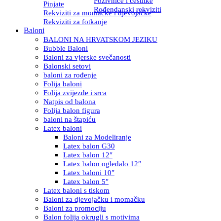
Pozivnice i čestitke
Pinjate
Rođendanski rekviziti
Rekviziti za momačke i djevojačke
Rekviziti za fotkanje
Baloni
BALONI NA HRVATSKOM JEZIKU
Bubble Baloni
Baloni za vjerske svečanosti
Balonski setovi
baloni za rođenje
Folija baloni
Folija zvijezde i srca
Natpis od balona
Folija balon figura
baloni na štapiću
Latex baloni
Baloni za Modeliranje
Latex balon G30
Latex balon 12″
Latex balon ogledalo 12″
Latex baloni 10″
Latex balon 5″
Latex baloni s tiskom
Baloni za djevojačku i momačku
Baloni za promociju
Balon folija okrugli s motivima