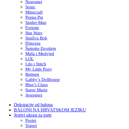
Nogomet
Sonic
Minecraft
Peppa Pig
Spider-Man
Fortnite
Star Wars
Spužva Bob
Princeze
Šumske životinje
Maša i Medvjed
LOL
Lilo i Stitch
My Little Pony
Betmen
Gabby’s Dollhouse
Blue’s Clues
Super Mario
Avengers
Dekoracije od balona
BALONI NA HRVATSKOM JEZIKU
Jestivi ukrasi za torte
Posipi
Toperi