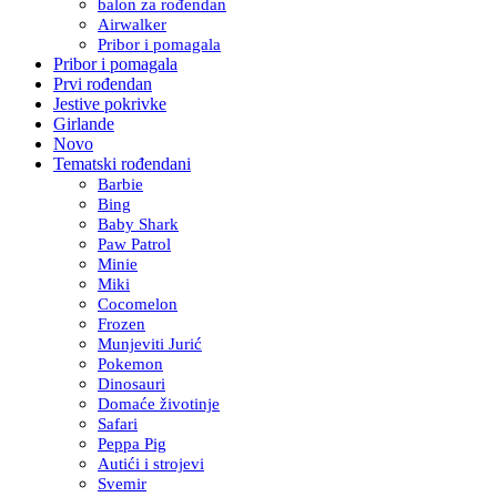
balon za rođendan
Airwalker
Pribor i pomagala
Pribor i pomagala
Prvi rođendan
Jestive pokrivke
Girlande
Novo
Tematski rođendani
Barbie
Bing
Baby Shark
Paw Patrol
Minie
Miki
Cocomelon
Frozen
Munjeviti Jurić
Pokemon
Dinosauri
Domaće životinje
Safari
Peppa Pig
Autići i strojevi
Svemir