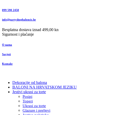
099 590 2450
info@partyshopbaloncic.hr
Besplatna dostava iznad 499,00 kn
Sigurnost i plaćanje
O nama
Savjeti
Kontakt
Dekoracije od balona
BALONI NA HRVATSKOM JEZIKU
Jestivi ukrasi za torte
Posipi
Toperi
Ukrasi za torte
Glazure i preljevi
Jestive pokrivke