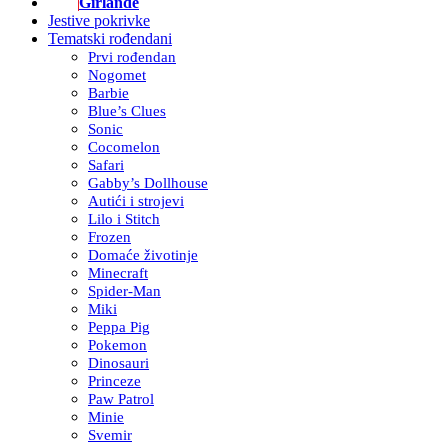
Girlande
Jestive pokrivke
Tematski rođendani
Prvi rođendan
Nogomet
Barbie
Blue’s Clues
Sonic
Cocomelon
Safari
Gabby’s Dollhouse
Autići i strojevi
Lilo i Stitch
Frozen
Domaće životinje
Minecraft
Spider-Man
Miki
Peppa Pig
Pokemon
Dinosauri
Princeze
Paw Patrol
Minie
Svemir