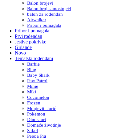
Balon brojevi
Balon broj samostojeći
balon za rođendan
Airwalker
Pribor i pomagala
Pribor i pomagala
Prvi rođendan
Jestive pokrivke
Girlande
Novo
Tematski rođendani
Barbie
Bing
Baby Shark
Paw Patrol
Minie
Miki
Cocomelon
Frozen
Munjeviti Jurić
Pokemon
Dinosauri
Domaće životinje
Safari
Peppa Pig