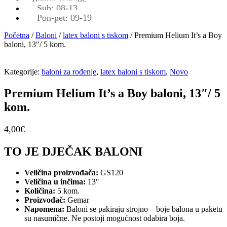
Sub: 08-13
Pon-pet: 09-19
Početna
/
Baloni
/
latex baloni s tiskom
/ Premium Helium It’s a Boy
baloni, 13″/ 5 kom.
Kategorije:
baloni za rođenje
,
latex baloni s tiskom
,
Novo
Premium Helium It’s a Boy baloni, 13″/ 5
kom.
4,00
€
TO JE DJEČAK BALONI
Veličina proizvođača:
GS120
Veličina u inčima:
13″
Količina:
5 kom.
Proizvođač:
Gemar
Napomena:
Baloni se pakiraju strojno – boje balona u paketu
su nasumične. Ne postoji mogućnost odabira boja.