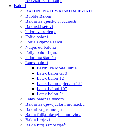
Rekviziti za fotkanje
Baloni
BALONI NA HRVATSKOM JEZIKU
Bubble Baloni
Baloni za vjerske svečanosti
Balonski setovi
baloni za rođenje
Folija baloni
Folija zvijezde i srca
Natpis od balona
Folija balon figura
baloni na štapiću
Latex baloni
Baloni za Modeliranje
Latex balon G30
Latex balon 12″
Latex balon ogledalo 12″
Latex baloni 10″
Latex balon 5″
Latex baloni s tiskom
Baloni za djevojačku i momačku
Baloni za promociju
Balon folija okrugli s motivima
Balon brojevi
Balon broj samostojeći