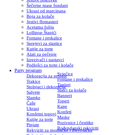
Šečerne mase fondant
Ukrasi od marcipana
Boja za kolače
Jestivi flomasteri
Acetatna folija
Lollipop Štapići
Fontane i prskalice
Sprejevi za slastice
Kutije za torte
Alati za pečenje
Izrezivači i nastavci
Podlošci za torte i kolače
Party program
Svjećice
Dekoracija za prostor
Fontane i prskalice
Trakice
Tanjuri
Stolnjaci i dekoracije
Stalci za kolače
Salvete
Banneri
Slamke
Toperi
Čaše
Kape
Ukrasi
Konfeti
Konfetni topovi
Maske
Kutije za torte
Pozivnice i čestitke
Pinjate
Rođendanski rekviziti
Rekviziti za momačke i djevojačke