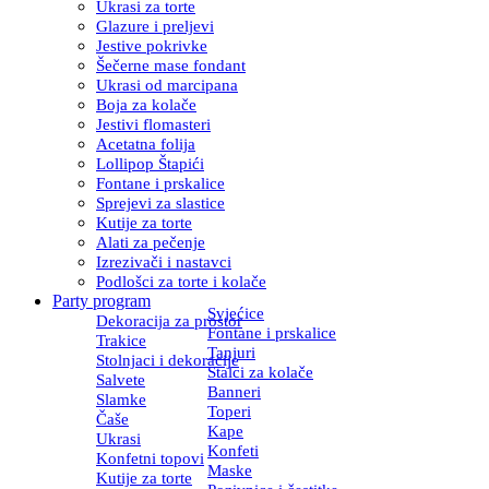
Ukrasi za torte
Glazure i preljevi
Jestive pokrivke
Šečerne mase fondant
Ukrasi od marcipana
Boja za kolače
Jestivi flomasteri
Acetatna folija
Lollipop Štapići
Fontane i prskalice
Sprejevi za slastice
Kutije za torte
Alati za pečenje
Izrezivači i nastavci
Podlošci za torte i kolače
Party program
Svjećice
Dekoracija za prostor
Fontane i prskalice
Trakice
Tanjuri
Stolnjaci i dekoracije
Stalci za kolače
Salvete
Banneri
Slamke
Toperi
Čaše
Kape
Ukrasi
Konfeti
Konfetni topovi
Maske
Kutije za torte