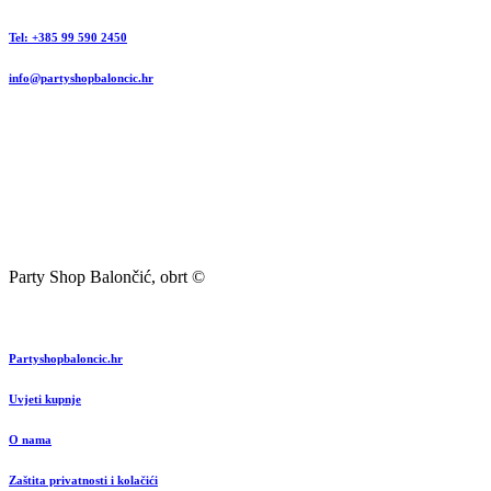
Tel: +385 99 590 2450
info@partyshopbaloncic.hr
Party Shop Balončić, obrt ©
Partyshopbaloncic.hr
Uvjeti kupnje
O nama
Zaštita privatnosti i kolačići