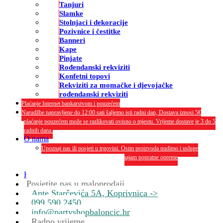
Tanjuri
Slamke
Stolnjaci i dekoracije
Pozivnice i čestitke
Banneri
Kape
Pinjate
Rođendanski rekviziti
Konfetni topovi
Rekviziti za momačke i djevojačke
rođendanski rekviziti
Plaćanje Internet bankarstvom i pouzećem
Narudžbe napravljene do 12:00 sati šaljemo isti radni dan, Dostava iznosi 5€
plaćanje pouzećem može se razlikovati ovisno o mjestu. Vrijeme dostave je 3 do 5
radnih dana.
O nama
Upoznaj nas ili posjeti u trgovini. Osim proizvoda nudimo i usluge
dekoriranja interijera i eksterija te najam popratne opreme
O nama
Kontakt
Posjetite nas u maloprodaji
Ante Starčevića 5A, Koprivnica ->
099 590 2450
info@partyshopbaloncic.hr
Radno vrijeme