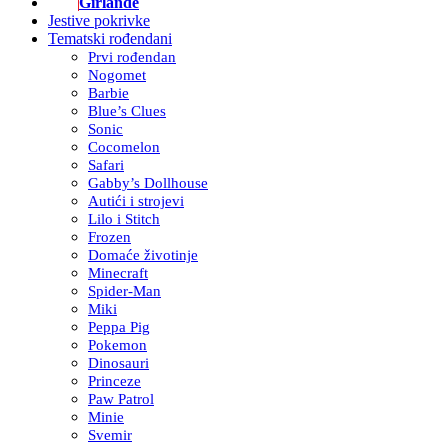
Girlande
Jestive pokrivke
Tematski rođendani
Prvi rođendan
Nogomet
Barbie
Blue’s Clues
Sonic
Cocomelon
Safari
Gabby’s Dollhouse
Autići i strojevi
Lilo i Stitch
Frozen
Domaće životinje
Minecraft
Spider-Man
Miki
Peppa Pig
Pokemon
Dinosauri
Princeze
Paw Patrol
Minie
Svemir