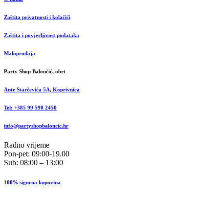
Zaštita privatnosti i kolačići
Zaštita i povjerljivost podataka
Maloprodaja
Party Shop Balončić, obrt
Ante Starčevića 5A, Koprivnica
Tel: +385 99 590 2450
info@partyshopbaloncic.hr
Radno vrijeme
Pon-pet: 09:00-19.00
Sub: 08:00 – 13:00
100% sigurna kupovina