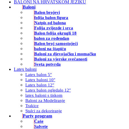
BALONI NA HRVATSKOM JEZIKU
Baloni
Balon brojevi
folija balon figura
Natpis od balona
Folija zvijezde i srca
Balon folija okrugli 18
balon za rođendan
Balon broj samostojeći
baloni na štapiću
Baloni za djevojačku i momačku
Baloni za vjerske svečanosti
Sveta potvrda
Latex baloni
Latex balon 5″
Latex baloni 10″
Latex balon 12″
Latex balon ogledalo 12″
latex baloni s tiskom
Baloni za Modeliranje
Trakice
Stalci za dekoriranje
Party program
Čaše
Salvete