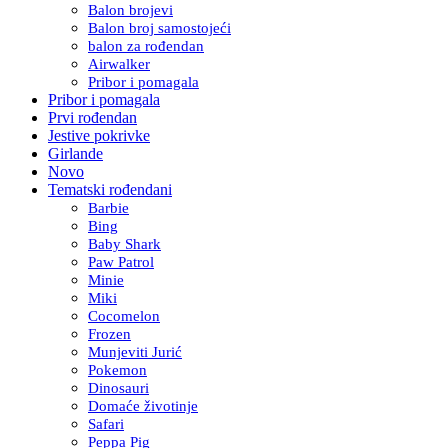
Balon brojevi
Balon broj samostojeći
balon za rođendan
Airwalker
Pribor i pomagala
Pribor i pomagala
Prvi rođendan
Jestive pokrivke
Girlande
Novo
Tematski rođendani
Barbie
Bing
Baby Shark
Paw Patrol
Minie
Miki
Cocomelon
Frozen
Munjeviti Jurić
Pokemon
Dinosauri
Domaće životinje
Safari
Peppa Pig