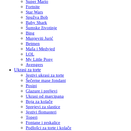
Super Mario
Fortnite
Star Wars
Spužva Bob
Baby Shark
Šumske životinje
Bing
Munjeviti Jurić
Betmen
Maša i Medvjed
LOL
My Little Pony
Avengers
Ukrasi za torte
Jestivi ukrasi za torte
Šečerne mase fondant
Posipi
Glazure i preljevi
Ukrasi od marcipana
Boja za kolače
Sprejevi za slastice
Jestivi flomasteri
Toperi
Fontane i prskalice
Podlošci za torte i kolače