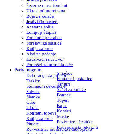
Šečerne mase fondant
Ukrasi od marcipana
Boja za kolače
Jestivi flomasteri
Acetatna folija
Lollipop Štapići
Fontane i prskalice
Sprejevi za slastice
Kutije za torte
Alati za pečenje
Izrezivači i nastavci
Podlošci za torte i kolače
Party program
Svjećice
Dekoracija za prostor
Fontane i prskalice
Trakice
Tanjuri
Stolnjaci i dekoracije
Stalci za kolače
Salvete
Banneri
Slamke
Toperi
Čaše
Kape
Ukrasi
Konfeti
Konfetni topovi
Maske
Kutije za torte
Pozivnice i čestitke
Pinjate
Rođendanski rekviziti
Rekviziti za momačke i djevojačke