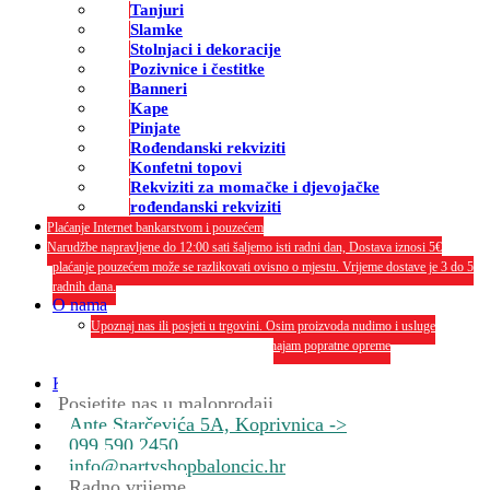
Tanjuri
Slamke
Stolnjaci i dekoracije
Pozivnice i čestitke
Banneri
Kape
Pinjate
Rođendanski rekviziti
Konfetni topovi
Rekviziti za momačke i djevojačke
rođendanski rekviziti
Plaćanje Internet bankarstvom i pouzećem
Narudžbe napravljene do 12:00 sati šaljemo isti radni dan, Dostava iznosi 5€
plaćanje pouzećem može se razlikovati ovisno o mjestu. Vrijeme dostave je 3 do 5
radnih dana.
O nama
Upoznaj nas ili posjeti u trgovini. Osim proizvoda nudimo i usluge
dekoriranja interijera i eksterija te najam popratne opreme
O nama
Kontakt
Posjetite nas u maloprodaji
Ante Starčevića 5A, Koprivnica ->
099 590 2450
info@partyshopbaloncic.hr
Radno vrijeme