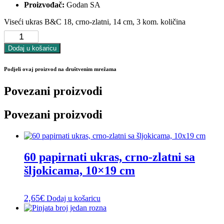
Proizvođač:
Godan SA
Viseći ukras B&C 18, crno-zlatni, 14 cm, 3 kom. količina
Dodaj u košaricu
Podjeli ovaj proizvod na društvenim mrežama
Povezani proizvodi
Povezani proizvodi
60 papirnati ukras, crno-zlatni sa
šljokicama, 10×19 cm
2,65
€
Dodaj u košaricu