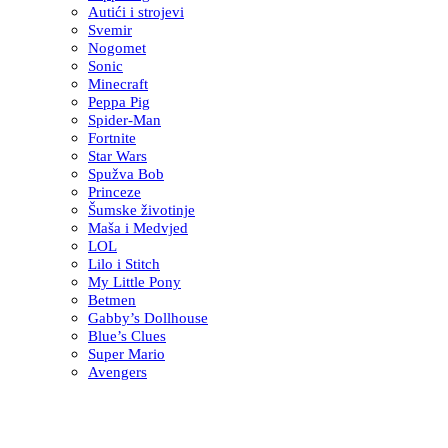
Autići i strojevi
Svemir
Nogomet
Sonic
Minecraft
Peppa Pig
Spider-Man
Fortnite
Star Wars
Spužva Bob
Princeze
Šumske životinje
Maša i Medvjed
LOL
Lilo i Stitch
My Little Pony
Betmen
Gabby’s Dollhouse
Blue’s Clues
Super Mario
Avengers