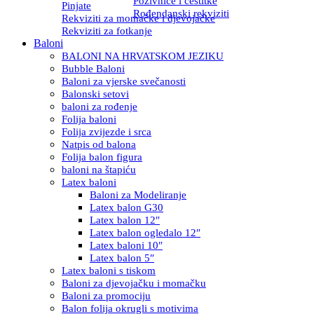
Pozivnice i čestitke
Pinjate
Rođendanski rekviziti
Rekviziti za momačke i djevojačke
Rekviziti za fotkanje
Baloni
BALONI NA HRVATSKOM JEZIKU
Bubble Baloni
Baloni za vjerske svečanosti
Balonski setovi
baloni za rođenje
Folija baloni
Folija zvijezde i srca
Natpis od balona
Folija balon figura
baloni na štapiću
Latex baloni
Baloni za Modeliranje
Latex balon G30
Latex balon 12″
Latex balon ogledalo 12″
Latex baloni 10″
Latex balon 5″
Latex baloni s tiskom
Baloni za djevojačku i momačku
Baloni za promociju
Balon folija okrugli s motivima