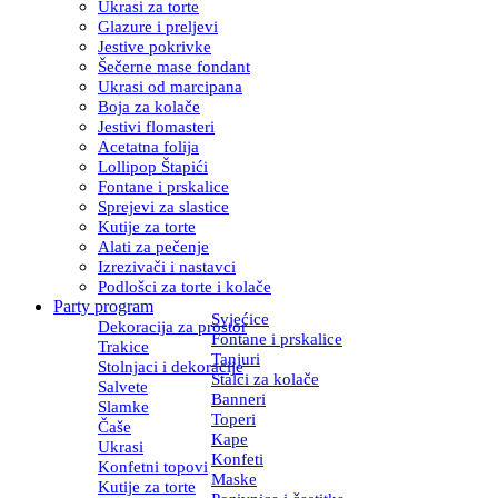
Ukrasi za torte
Glazure i preljevi
Jestive pokrivke
Šečerne mase fondant
Ukrasi od marcipana
Boja za kolače
Jestivi flomasteri
Acetatna folija
Lollipop Štapići
Fontane i prskalice
Sprejevi za slastice
Kutije za torte
Alati za pečenje
Izrezivači i nastavci
Podlošci za torte i kolače
Party program
Svjećice
Dekoracija za prostor
Fontane i prskalice
Trakice
Tanjuri
Stolnjaci i dekoracije
Stalci za kolače
Salvete
Banneri
Slamke
Toperi
Čaše
Kape
Ukrasi
Konfeti
Konfetni topovi
Maske
Kutije za torte