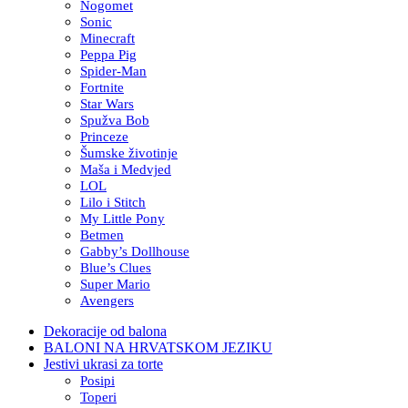
Nogomet
Sonic
Minecraft
Peppa Pig
Spider-Man
Fortnite
Star Wars
Spužva Bob
Princeze
Šumske životinje
Maša i Medvjed
LOL
Lilo i Stitch
My Little Pony
Betmen
Gabby’s Dollhouse
Blue’s Clues
Super Mario
Avengers
Dekoracije od balona
BALONI NA HRVATSKOM JEZIKU
Jestivi ukrasi za torte
Posipi
Toperi