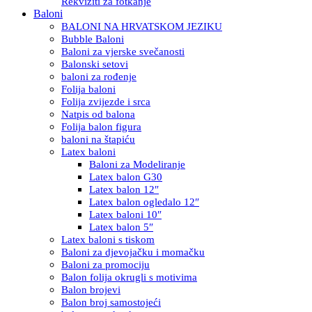
Rekviziti za fotkanje
Baloni
BALONI NA HRVATSKOM JEZIKU
Bubble Baloni
Baloni za vjerske svečanosti
Balonski setovi
baloni za rođenje
Folija baloni
Folija zvijezde i srca
Natpis od balona
Folija balon figura
baloni na štapiću
Latex baloni
Baloni za Modeliranje
Latex balon G30
Latex balon 12″
Latex balon ogledalo 12″
Latex baloni 10″
Latex balon 5″
Latex baloni s tiskom
Baloni za djevojačku i momačku
Baloni za promociju
Balon folija okrugli s motivima
Balon brojevi
Balon broj samostojeći