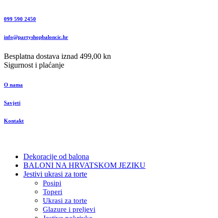
099 590 2450
info@partyshopbaloncic.hr
Besplatna dostava iznad 499,00 kn
Sigurnost i plaćanje
O nama
Savjeti
Kontakt
Dekoracije od balona
BALONI NA HRVATSKOM JEZIKU
Jestivi ukrasi za torte
Posipi
Toperi
Ukrasi za torte
Glazure i preljevi
Jestive pokrivke