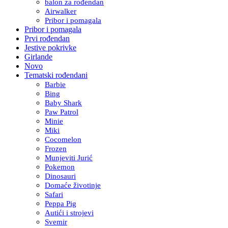
balon za rođendan
Airwalker
Pribor i pomagala
Pribor i pomagala
Prvi rođendan
Jestive pokrivke
Girlande
Novo
Tematski rođendani
Barbie
Bing
Baby Shark
Paw Patrol
Minie
Miki
Cocomelon
Frozen
Munjeviti Jurić
Pokemon
Dinosauri
Domaće životinje
Safari
Peppa Pig
Autići i strojevi
Svemir