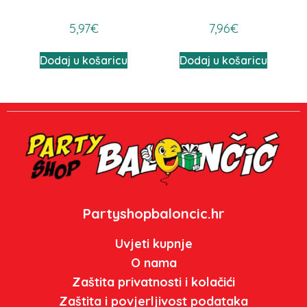
5,97
€
7,96
€
Dodaj u košaricu
Dodaj u košaricu
Partyshopbaloncic.hr
Uvjeti kupnje
O nama
Zaštita privatnosti i kolačići
Zaštita i povjerljivost podataka