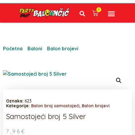
0
Narudžbe napravljene do 12:00 sati šaljemo isti radni dan, Dostava iznosi 5€ plaćanje pouzećem može se razlikovati ovisno o mjestu. Vrijeme dostave je 3 do 5 radnih dana.
Početna
/
Baloni
/
Balon brojevi
/ Samostojeći broj 5
Silver
Oznaka:
623
Kategorije:
Balon broj samostojeći
,
Balon brojevi
Samostojeći broj 5 Silver
7,96
€