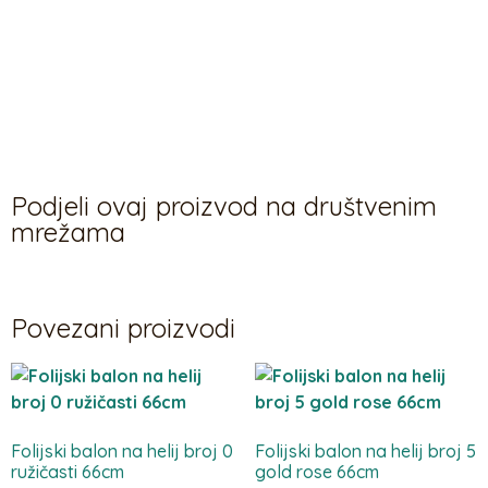
BALON NAPUNJEN ZRAKOM: u paketu ćete dobiti balon
napunjen zrakom, balon ne lebdi, takvog bi trebali imati i
više mjeseci. Promjer balona: 74cm.
Podjeli ovaj proizvod na društvenim
mrežama
Povezani proizvodi
Folijski balon na helij broj 0
Folijski balon na helij broj 5
ružičasti 66cm
gold rose 66cm