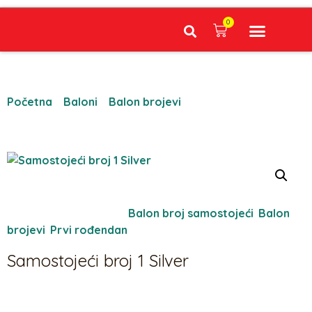
0
Narudžbe napravljene do 12:00 sati šaljemo isti radni dan, Dostava iznosi 5€ plaćanje pouzećem može se razlikovati ovisno o mjestu. Vrijeme dostave je 3 do 5 radnih dana.
Početna
/
Baloni
/
Balon brojevi
/ Samostojeći broj 1
Silver
Oznaka:
511
Kategorije:
Balon broj samostojeći
,
Balon
brojevi
,
Prvi rođendan
Samostojeći broj 1 Silver
7,96
€