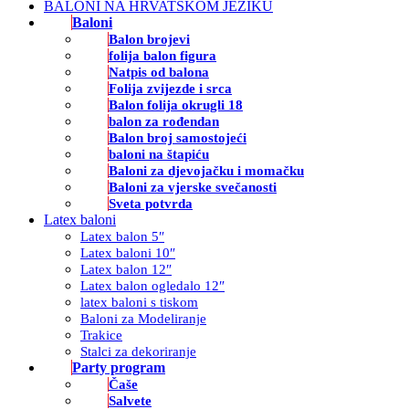
BALONI NA HRVATSKOM JEZIKU
Baloni
Balon brojevi
folija balon figura
Natpis od balona
Folija zvijezde i srca
Balon folija okrugli 18
balon za rođendan
Balon broj samostojeći
baloni na štapiću
Baloni za djevojačku i momačku
Baloni za vjerske svečanosti
Sveta potvrda
Latex baloni
Latex balon 5″
Latex baloni 10″
Latex balon 12″
Latex balon ogledalo 12″
latex baloni s tiskom
Baloni za Modeliranje
Trakice
Stalci za dekoriranje
Party program
Čaše
Salvete