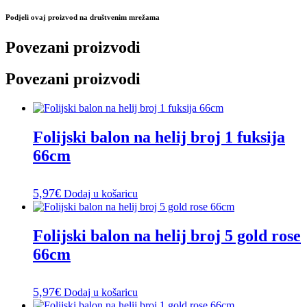
Podjeli ovaj proizvod na društvenim mrežama
Povezani proizvodi
Povezani proizvodi
Folijski balon na helij broj 1 fuksija
66cm
5,97
€
Dodaj u košaricu
Folijski balon na helij broj 5 gold rose
66cm
5,97
€
Dodaj u košaricu