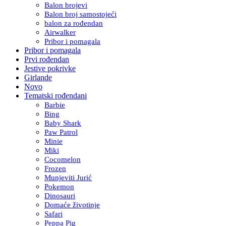
Balon brojevi
Balon broj samostojeći
balon za rođendan
Airwalker
Pribor i pomagala
Pribor i pomagala
Prvi rođendan
Jestive pokrivke
Girlande
Novo
Tematski rođendani
Barbie
Bing
Baby Shark
Paw Patrol
Minie
Miki
Cocomelon
Frozen
Munjeviti Jurić
Pokemon
Dinosauri
Domaće životinje
Safari
Peppa Pig