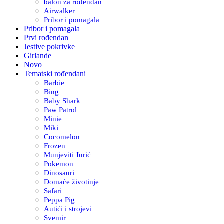
balon za rođendan
Airwalker
Pribor i pomagala
Pribor i pomagala
Prvi rođendan
Jestive pokrivke
Girlande
Novo
Tematski rođendani
Barbie
Bing
Baby Shark
Paw Patrol
Minie
Miki
Cocomelon
Frozen
Munjeviti Jurić
Pokemon
Dinosauri
Domaće životinje
Safari
Peppa Pig
Autići i strojevi
Svemir