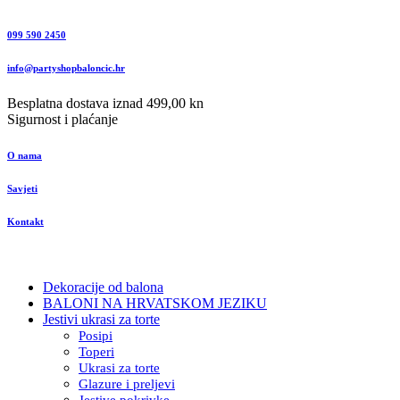
099 590 2450
info@partyshopbaloncic.hr
Besplatna dostava iznad 499,00 kn
Sigurnost i plaćanje
O nama
Savjeti
Kontakt
Dekoracije od balona
BALONI NA HRVATSKOM JEZIKU
Jestivi ukrasi za torte
Posipi
Toperi
Ukrasi za torte
Glazure i preljevi
Jestive pokrivke