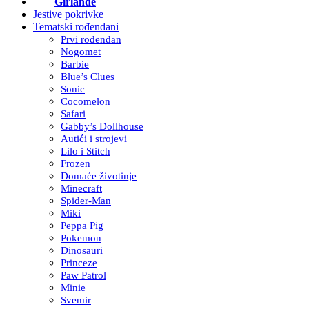
Girlande
Jestive pokrivke
Tematski rođendani
Prvi rođendan
Nogomet
Barbie
Blue’s Clues
Sonic
Cocomelon
Safari
Gabby’s Dollhouse
Autići i strojevi
Lilo i Stitch
Frozen
Domaće životinje
Minecraft
Spider-Man
Miki
Peppa Pig
Pokemon
Dinosauri
Princeze
Paw Patrol
Minie
Svemir