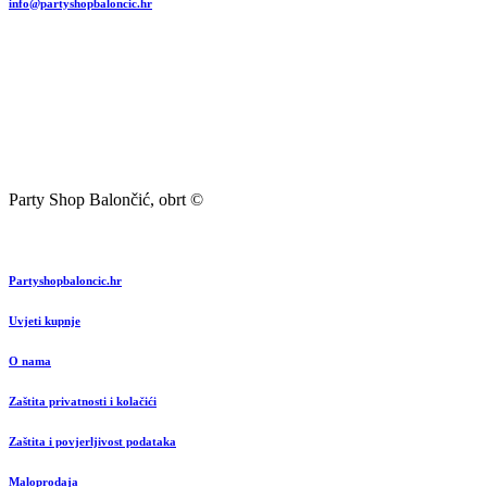
info@partyshopbaloncic.hr
Party Shop Balončić, obrt ©
Partyshopbaloncic.hr
Uvjeti kupnje
O nama
Zaštita privatnosti i kolačići
Zaštita i povjerljivost podataka
Maloprodaja