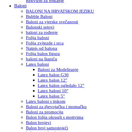
Rekviziti za fotkanje
Baloni
BALONI NA HRVATSKOM JEZIKU
Bubble Baloni
Baloni za vjerske svečanosti
Balonski setovi
baloni za rođenje
Folija baloni
Folija zvijezde i srca
Natpis od balona
Folija balon figura
baloni na štapiću
Latex baloni
Baloni za Modeliranje
Latex balon G30
Latex balon 12″
Latex balon ogledalo 12″
Latex baloni 10″
Latex balon 5″
Latex baloni s tiskom
Baloni za djevojačku i momačku
Baloni za promociju
Balon folija okrugli s motivima
Balon brojevi
Balon broj samostojeći