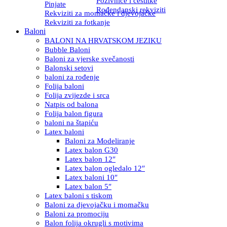
Pozivnice i čestitke
Pinjate
Rođendanski rekviziti
Rekviziti za momačke i djevojačke
Rekviziti za fotkanje
Baloni
BALONI NA HRVATSKOM JEZIKU
Bubble Baloni
Baloni za vjerske svečanosti
Balonski setovi
baloni za rođenje
Folija baloni
Folija zvijezde i srca
Natpis od balona
Folija balon figura
baloni na štapiću
Latex baloni
Baloni za Modeliranje
Latex balon G30
Latex balon 12″
Latex balon ogledalo 12″
Latex baloni 10″
Latex balon 5″
Latex baloni s tiskom
Baloni za djevojačku i momačku
Baloni za promociju
Balon folija okrugli s motivima