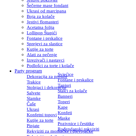
Šečerne mase fondant
Ukrasi od marcipana
Boja za kolače
Jestivi flomasteri
Acetatna folija
Lollipop Štapići
Fontane i prskalice
Sprejevi za slastice
Kutije za torte
Alati za pečenje
Izrezivači i nastavci
Podlošci za torte i kolače
Party program
Svjećice
Dekoracija za prostor
Fontane i prskalice
Trakice
Tanjuri
Stolnjaci i dekoracije
Stalci za kolače
Salvete
Banneri
Slamke
Toperi
Čaše
Kape
Ukrasi
Konfeti
Konfetni topovi
Maske
Kutije za torte
Pozivnice i čestitke
Pinjate
Rođendanski rekviziti
Rekviziti za momačke i djevojačke