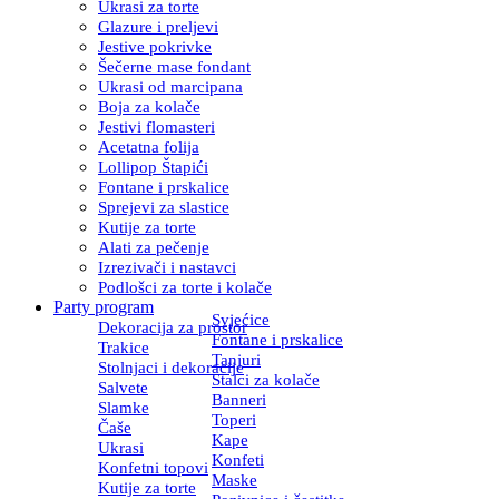
Ukrasi za torte
Glazure i preljevi
Jestive pokrivke
Šečerne mase fondant
Ukrasi od marcipana
Boja za kolače
Jestivi flomasteri
Acetatna folija
Lollipop Štapići
Fontane i prskalice
Sprejevi za slastice
Kutije za torte
Alati za pečenje
Izrezivači i nastavci
Podlošci za torte i kolače
Party program
Svjećice
Dekoracija za prostor
Fontane i prskalice
Trakice
Tanjuri
Stolnjaci i dekoracije
Stalci za kolače
Salvete
Banneri
Slamke
Toperi
Čaše
Kape
Ukrasi
Konfeti
Konfetni topovi
Maske
Kutije za torte