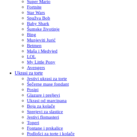
Super Mario
Fortnite
Star Wars
Spužva Bob
Baby Shark
Šumske životinje
Bing
Munjeviti Jurić
Betmen
Maša i Medvjed
LOL
My Little Pony
Avengers
Ukrasi za torte
Jestivi ukrasi za torte
Šečerne mase fondant
Posipi
Glazure i preljevi
Ukrasi od marcipana
Boja za kolače
Sprejevi za slastice
Jestivi flomasteri
Toperi
Fontane i prskalice
Podlošci za torte i kolače