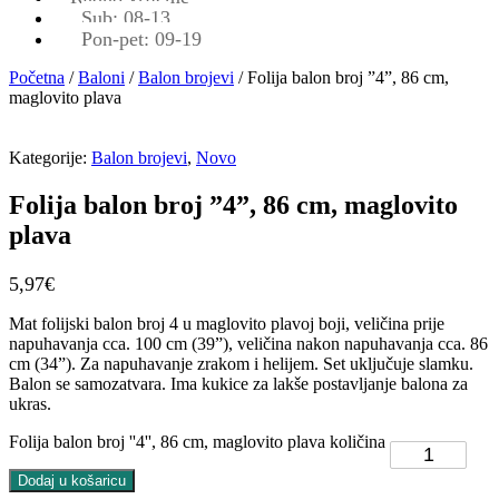
Sub: 08-13
Pon-pet: 09-19
Početna
/
Baloni
/
Balon brojevi
/ Folija balon broj ”4”, 86 cm,
maglovito plava
Kategorije:
Balon brojevi
,
Novo
Folija balon broj ”4”, 86 cm, maglovito
plava
5,97
€
Mat folijski balon broj 4 u maglovito plavoj boji, veličina prije
napuhavanja cca. 100 cm (39”), veličina nakon napuhavanja cca. 86
cm (34”). Za napuhavanje zrakom i helijem. Set uključuje slamku.
Balon se samozatvara. Ima kukice za lakše postavljanje balona za
ukras.
Folija balon broj ''4'', 86 cm, maglovito plava količina
Dodaj u košaricu