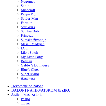
Nogomet
Sonic
Minecraft
Peppa Pig
Spider-Man
Fortnite
Star Wars
Spužva Bob
Princeze
Šumske životinje
Maša i Medvjed
LOL
Lilo i Stitch
My Little Pony
Betmen
Gabby’s Dollhouse
Blue’s Clues
Super Mario
Avengers
Dekoracije od balona
BALONI NA HRVATSKOM JEZIKU
Jestivi ukrasi za torte
Posipi
Toperi