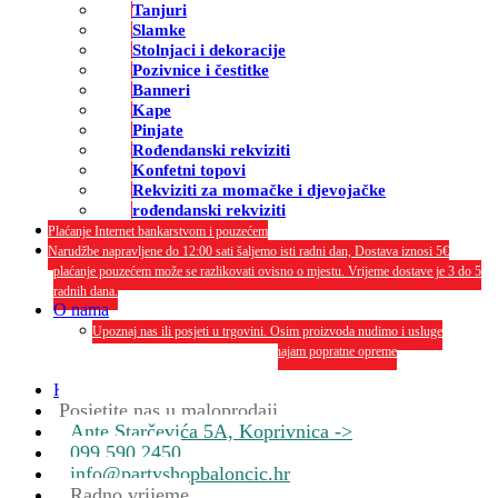
Tanjuri
Slamke
Stolnjaci i dekoracije
Pozivnice i čestitke
Banneri
Kape
Pinjate
Rođendanski rekviziti
Konfetni topovi
Rekviziti za momačke i djevojačke
rođendanski rekviziti
Plaćanje Internet bankarstvom i pouzećem
Narudžbe napravljene do 12:00 sati šaljemo isti radni dan, Dostava iznosi 5€
plaćanje pouzećem može se razlikovati ovisno o mjestu. Vrijeme dostave je 3 do 5
radnih dana.
O nama
Upoznaj nas ili posjeti u trgovini. Osim proizvoda nudimo i usluge
dekoriranja interijera i eksterija te najam popratne opreme
O nama
Kontakt
Posjetite nas u maloprodaji
Ante Starčevića 5A, Koprivnica ->
099 590 2450
info@partyshopbaloncic.hr
Radno vrijeme