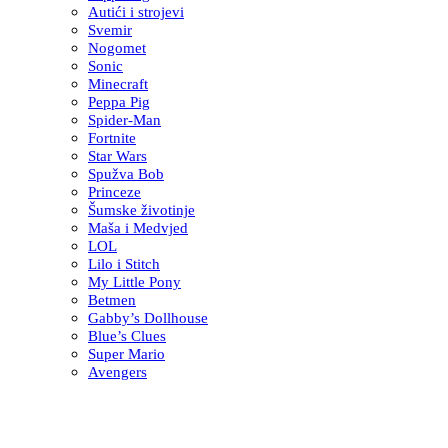
Autići i strojevi
Svemir
Nogomet
Sonic
Minecraft
Peppa Pig
Spider-Man
Fortnite
Star Wars
Spužva Bob
Princeze
Šumske životinje
Maša i Medvjed
LOL
Lilo i Stitch
My Little Pony
Betmen
Gabby’s Dollhouse
Blue’s Clues
Super Mario
Avengers