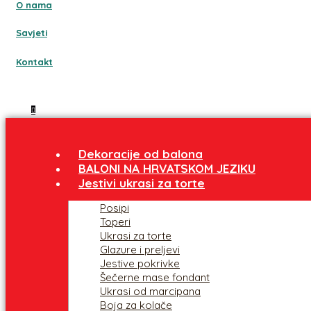
O nama
Savjeti
Kontakt
Dekoracije od balona
BALONI NA HRVATSKOM JEZIKU
Jestivi ukrasi za torte
Posipi
Toperi
Ukrasi za torte
Glazure i preljevi
Jestive pokrivke
Šečerne mase fondant
Ukrasi od marcipana
Boja za kolače