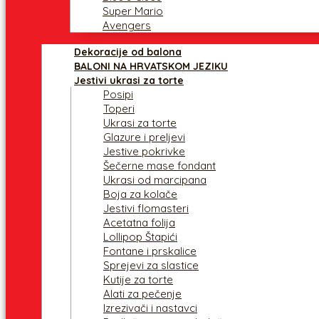
Super Mario
Avengers
Dekoracije od balona
BALONI NA HRVATSKOM JEZIKU
Jestivi ukrasi za torte
Posipi
Toperi
Ukrasi za torte
Glazure i preljevi
Jestive pokrivke
Šečerne mase fondant
Ukrasi od marcipana
Boja za kolače
Jestivi flomasteri
Acetatna folija
Lollipop Štapići
Fontane i prskalice
Sprejevi za slastice
Kutije za torte
Alati za pečenje
Izrezivači i nastavci