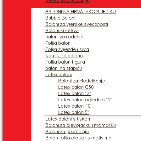
Rekviziti za fotkanje
BALONI NA HRVATSKOM JEZIKU
Bubble Baloni
Baloni za vjerske svečanosti
Balonski setovi
baloni za rođenje
Folija baloni
Folija zvijezde i srca
Natpis od balona
Folija balon figura
baloni na štapiću
Latex baloni
Baloni za Modeliranje
Latex balon G30
Latex balon 12″
Latex balon ogledalo 12″
Latex baloni 10″
Latex balon 5″
Latex baloni s tiskom
Baloni za djevojačku i momačku
Baloni za promociju
Balon folija okrugli s motivima