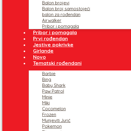
Balon brojevi
Balon broj samostojeći
balon za rođendan
Airwalker
Pribor i pomagala
Pribor i pomagala
Prvi rođendan
Jestive pokrivke
Girlande
Novo
Tematski rođendani
Barbie
Bing
Baby Shark
Paw Patrol
Minie
Miki
Cocomelon
Frozen
Munjeviti Jurić
Pokemon