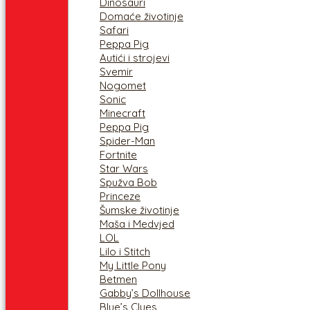
Dinosauri
Domaće životinje
Safari
Peppa Pig
Autići i strojevi
Svemir
Nogomet
Sonic
Minecraft
Peppa Pig
Spider-Man
Fortnite
Star Wars
Spužva Bob
Princeze
Šumske životinje
Maša i Medvjed
LOL
Lilo i Stitch
My Little Pony
Betmen
Gabby’s Dollhouse
Blue’s Clues