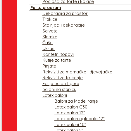
Podlošci za torte i kolače
Party program
Dekoracija za prostor
Trakice
Stolnjaci i dekoracije
Salvete
Slamke
Čaše
Ukrasi
Konfetni topovi
Kutije za torte
Pinjate
Rekviziti za momačke i djevojačke
Rekviziti za fotkanje
Folija balon figura
baloni na štapiću
Latex baloni
Baloni za Modeliranje
Latex balon G30
Latex balon 12″
Latex balon ogledalo 12″
Latex baloni 10″
Latex balon 5″