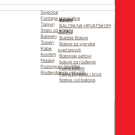
Svjećice
Fontane i prskalice
Baloni
Tanjuri
BALONI NA HRVATSKOM
Stalci za kolače
JEZIKU
Banneri
Bubble Baloni
Toperi
Baloni za vjerske
Kape
svečanosti
Konfeti
Balonski setovi
Maske
baloni za rođenje
Pozivnice i čestitke
Folija baloni
Rođendanski rekviziti
Folija zvijezde i srca
Natpis od balona