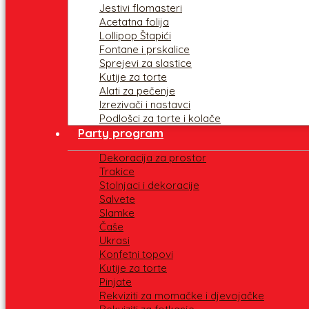
Jestivi flomasteri
Acetatna folija
Lollipop Štapići
Fontane i prskalice
Sprejevi za slastice
Kutije za torte
Alati za pečenje
Izrezivači i nastavci
Podlošci za torte i kolače
Party program
Dekoracija za prostor
Trakice
Stolnjaci i dekoracije
Salvete
Slamke
Čaše
Ukrasi
Konfetni topovi
Kutije za torte
Pinjate
Rekviziti za momačke i djevojačke