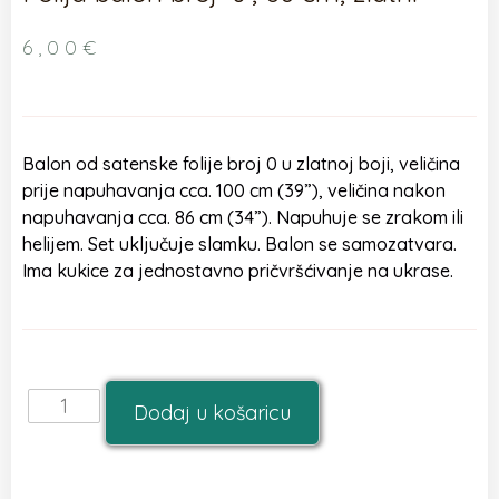
6,00
€
Balon od satenske folije broj 0 u zlatnoj boji, veličina
prije napuhavanja cca. 100 cm (39”), veličina nakon
napuhavanja cca. 86 cm (34”). Napuhuje se zrakom ili
helijem. Set uključuje slamku. Balon se samozatvara.
Ima kukice za jednostavno pričvršćivanje na ukrase.
Dodaj u košaricu