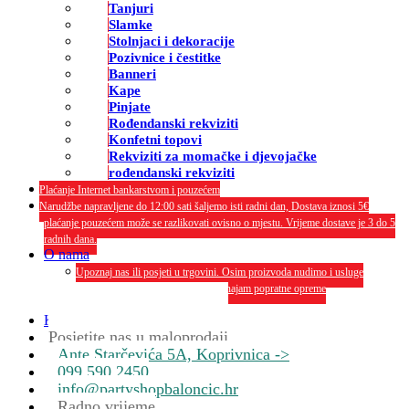
Tanjuri
Slamke
Stolnjaci i dekoracije
Pozivnice i čestitke
Banneri
Kape
Pinjate
Rođendanski rekviziti
Konfetni topovi
Rekviziti za momačke i djevojačke
rođendanski rekviziti
Plaćanje Internet bankarstvom i pouzećem
Narudžbe napravljene do 12:00 sati šaljemo isti radni dan, Dostava iznosi 5€
plaćanje pouzećem može se razlikovati ovisno o mjestu. Vrijeme dostave je 3 do 5
radnih dana.
O nama
Upoznaj nas ili posjeti u trgovini. Osim proizvoda nudimo i usluge
dekoriranja interijera i eksterija te najam popratne opreme
O nama
Kontakt
Posjetite nas u maloprodaji
Ante Starčevića 5A, Koprivnica ->
099 590 2450
info@partyshopbaloncic.hr
Radno vrijeme