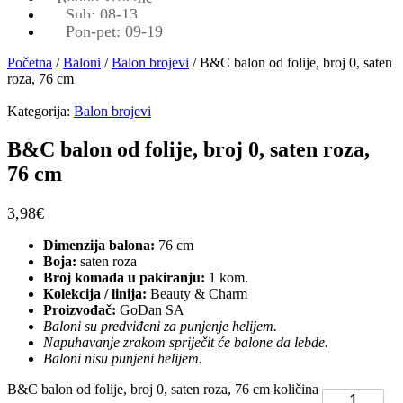
Sub: 08-13
Pon-pet: 09-19
Početna
/
Baloni
/
Balon brojevi
/ B&C balon od folije, broj 0, saten
roza, 76 cm
Kategorija:
Balon brojevi
B&C balon od folije, broj 0, saten roza,
76 cm
3,98
€
Dimenzija balona:
76 cm
Boja:
saten roza
Broj komada u pakiranju:
1 kom.
Kolekcija / linija:
Beauty & Charm
Proizvođač:
GoDan SA
Baloni su predviđeni za punjenje helijem.
Napuhavanje zrakom spriječit će balone da lebde.
Baloni nisu punjeni helijem.
B&C balon od folije, broj 0, saten roza, 76 cm količina