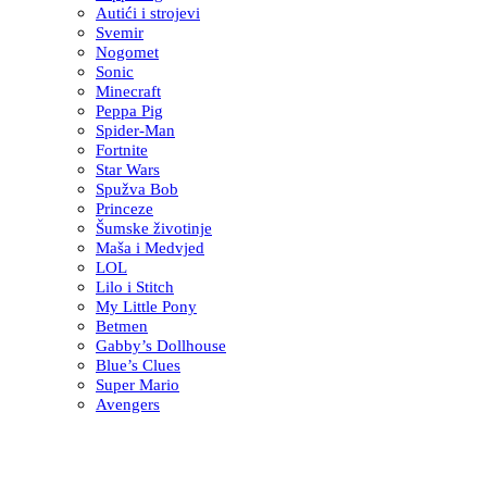
Autići i strojevi
Svemir
Nogomet
Sonic
Minecraft
Peppa Pig
Spider-Man
Fortnite
Star Wars
Spužva Bob
Princeze
Šumske životinje
Maša i Medvjed
LOL
Lilo i Stitch
My Little Pony
Betmen
Gabby’s Dollhouse
Blue’s Clues
Super Mario
Avengers