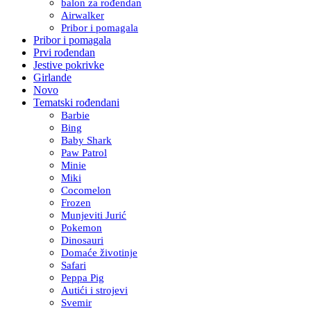
balon za rođendan
Airwalker
Pribor i pomagala
Pribor i pomagala
Prvi rođendan
Jestive pokrivke
Girlande
Novo
Tematski rođendani
Barbie
Bing
Baby Shark
Paw Patrol
Minie
Miki
Cocomelon
Frozen
Munjeviti Jurić
Pokemon
Dinosauri
Domaće životinje
Safari
Peppa Pig
Autići i strojevi
Svemir