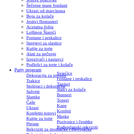
Šečerne mase fondant
Ukrasi od marcipana
Boja za kolače
Jestivi flomasteri
Acetatna folija
Lollipop Štapići
Fontane i prskalice
Sprejevi za slastice
Kutije za torte
Alati za pečenje
Izrezivači i nastavci
Podlošci za torte i kolače
Party program
Svjećice
Dekoracija za prostor
Fontane i prskalice
Trakice
Tanjuri
Stolnjaci i dekoracije
Stalci za kolače
Salvete
Banneri
Slamke
Toperi
Čaše
Kape
Ukrasi
Konfeti
Konfetni topovi
Maske
Kutije za torte
Pozivnice i čestitke
Pinjate
Rođendanski rekviziti
Rekviziti za momačke i djevojačke