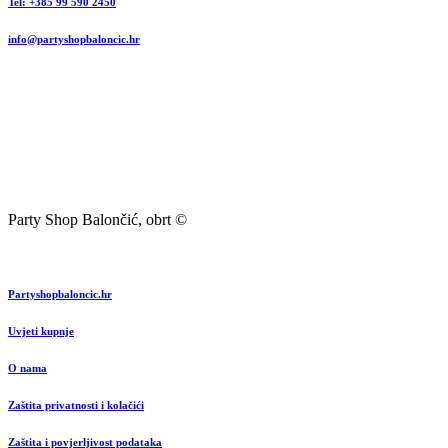
Tel: +385 99 590 2450
info@partyshopbaloncic.hr
Party Shop Balončić, obrt ©
Partyshopbaloncic.hr
Uvjeti kupnje
O nama
Zaštita privatnosti i kolačići
Zaštita i povjerljivost podataka