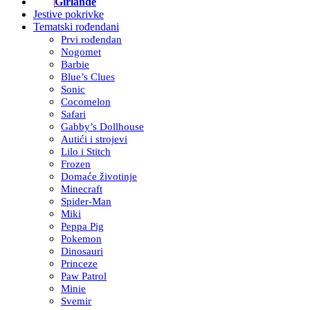
Girlande
Jestive pokrivke
Tematski rođendani
Prvi rođendan
Nogomet
Barbie
Blue’s Clues
Sonic
Cocomelon
Safari
Gabby’s Dollhouse
Autići i strojevi
Lilo i Stitch
Frozen
Domaće životinje
Minecraft
Spider-Man
Miki
Peppa Pig
Pokemon
Dinosauri
Princeze
Paw Patrol
Minie
Svemir