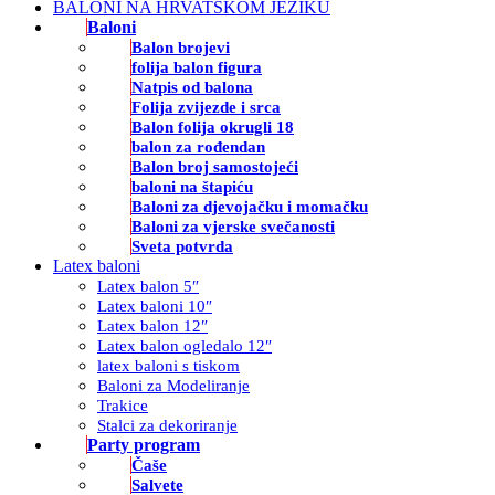
BALONI NA HRVATSKOM JEZIKU
Baloni
Balon brojevi
folija balon figura
Natpis od balona
Folija zvijezde i srca
Balon folija okrugli 18
balon za rođendan
Balon broj samostojeći
baloni na štapiću
Baloni za djevojačku i momačku
Baloni za vjerske svečanosti
Sveta potvrda
Latex baloni
Latex balon 5″
Latex baloni 10″
Latex balon 12″
Latex balon ogledalo 12″
latex baloni s tiskom
Baloni za Modeliranje
Trakice
Stalci za dekoriranje
Party program
Čaše
Salvete