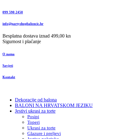
099 590 2450
info@partyshopbaloncic.hr
Besplatna dostava iznad 499,00 kn
Sigurnost i plaćanje
O nama
Savjeti
Kontakt
Dekoracije od balona
BALONI NA HRVATSKOM JEZIKU
Jestivi ukrasi za torte
Posipi
Toperi
Ukrasi za torte
Glazure i preljevi
Jestive pokrivke