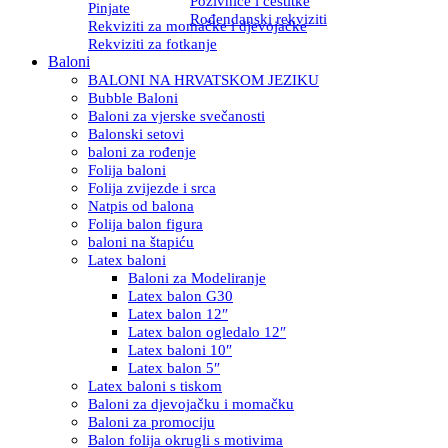
Pozivnice i čestitke
Pinjate
Rođendanski rekviziti
Rekviziti za momačke i djevojačke
Rekviziti za fotkanje
Baloni
BALONI NA HRVATSKOM JEZIKU
Bubble Baloni
Baloni za vjerske svečanosti
Balonski setovi
baloni za rođenje
Folija baloni
Folija zvijezde i srca
Natpis od balona
Folija balon figura
baloni na štapiću
Latex baloni
Baloni za Modeliranje
Latex balon G30
Latex balon 12″
Latex balon ogledalo 12″
Latex baloni 10″
Latex balon 5″
Latex baloni s tiskom
Baloni za djevojačku i momačku
Baloni za promociju
Balon folija okrugli s motivima