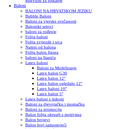
Rekviziti za fotkanje
Baloni
BALONI NA HRVATSKOM JEZIKU
Bubble Baloni
Baloni za vjerske svečanosti
Balonski setovi
baloni za rođenje
Folija baloni
Folija zvijezde i srca
Natpis od balona
Folija balon figura
baloni na štapiću
Latex baloni
Baloni za Modeliranje
Latex balon G30
Latex balon 12″
Latex balon ogledalo 12″
Latex baloni 10″
Latex balon 5″
Latex baloni s tiskom
Baloni za djevojačku i momačku
Baloni za promociju
Balon folija okrugli s motivima
Balon brojevi
Balon broj samostojeći