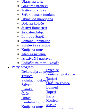
Ukrasi za torte
Glazure i preljevi
Jestive pokrivke
Šečerne mase fondant
Ukrasi od marcipana
Boja za kolače
Jestivi flomasteri
Acetatna folija
Lollipop Štapići
Fontane i prskalice
Sprejevi za slastice
Kutije za torte
Alati za pečenje
Izrezivači i nastavci
Podlošci za torte i kolače
Party program
Svjećice
Dekoracija za prostor
Fontane i prskalice
Trakice
Tanjuri
Stolnjaci i dekoracije
Stalci za kolače
Salvete
Banneri
Slamke
Toperi
Čaše
Kape
Ukrasi
Konfeti
Konfetni topovi
Maske
Kutije za torte