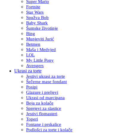
Super Mario
Fortnite
Star Wars
Spužva Bob
Baby Shark
Šumske životinje
Bing
Munjeviti Jurić
Betmen
Maša i Medvjed
LOL
My Little Pony
Avengers
Ukrasi za torte
Jestivi ukrasi za torte
Šečerne mase fondant
Posipi
Glazure i preljevi
Ukrasi od marcipana
Boja za kolače
Sprejevi za slastice
Jestivi flomasteri
Toperi
Fontane i prskalice
Podlošci za torte i kolače