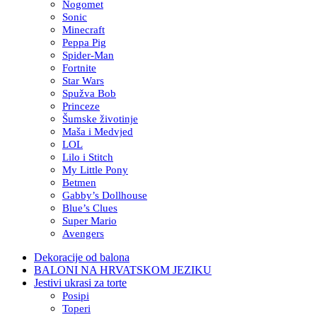
Nogomet
Sonic
Minecraft
Peppa Pig
Spider-Man
Fortnite
Star Wars
Spužva Bob
Princeze
Šumske životinje
Maša i Medvjed
LOL
Lilo i Stitch
My Little Pony
Betmen
Gabby’s Dollhouse
Blue’s Clues
Super Mario
Avengers
Dekoracije od balona
BALONI NA HRVATSKOM JEZIKU
Jestivi ukrasi za torte
Posipi
Toperi