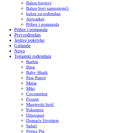
Balon brojevi
Balon broj samostojeći
balon za rođendan
Airwalker
Pribor i pomagala
Pribor i pomagala
Prvi rođendan
Jestive pokrivke
Girlande
Novo
Tematski rođendani
Barbie
Bing
Baby Shark
Paw Patrol
Minie
Miki
Cocomelon
Frozen
Munjeviti Jurić
Pokemon
Dinosauri
Domaće životinje
Safari
Peppa Pig