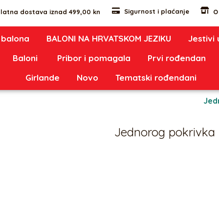
Sigurnost i plaćanje
latna dostava iznad 499,00 kn
O
 balona
BALONI NA HRVATSKOM JEZIKU
Jestivi
Baloni
Pribor i pomagala
Prvi rođendan
Girlande
Novo
Tematski rođendani
pokrivka za tortu
Oznaka:
1419
Kategorije:
Jed
Jednorog pokrivka 
5,00
€
Vafel jestiva pokrivka za tort