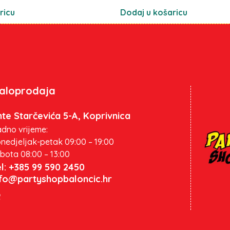
ricu
Dodaj u košaricu
aloprodaja
te Starčevića 5-A, Koprivnica
dno vrijeme:
nedjeljak-petak 09:00 – 19:00
bota 08:00 – 13:00
l: +385 99 590 2450
nfo@partyshopbaloncic.hr