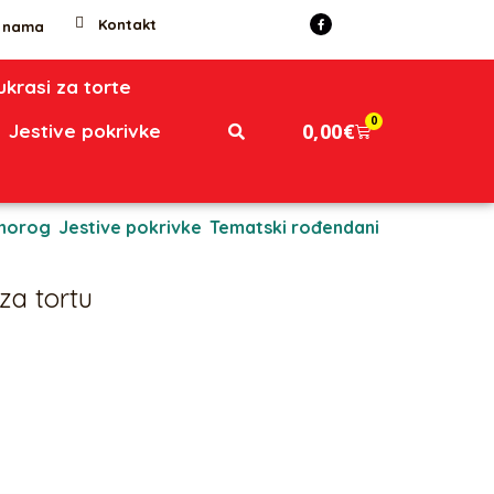
Kontakt
 nama
 ukrasi za torte
0
0,00
€
Jestive pokrivke
norog
,
Jestive pokrivke
,
Tematski rođendani
za tortu
u.