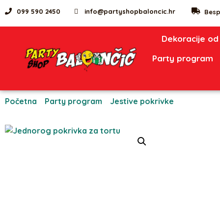
099 590 2450
info@partyshopbaloncic.hr
Besp
Dekoracije od
Party program
Početna
/
Party program
/
Jestive pokrivke
/ Jednorog 