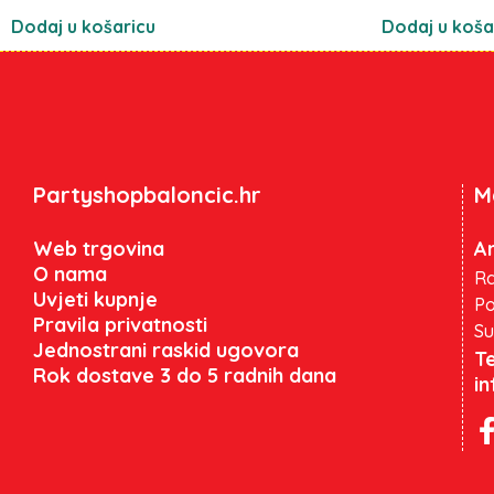
Dodaj u košaricu
Dodaj u koša
Partyshopbaloncic.hr
M
Web trgovina
An
O nama
Ra
Uvjeti kupnje
Po
Pravila privatnosti
Su
Jednostrani raskid ugovora
Te
Rok dostave 3 do 5 radnih dana
i