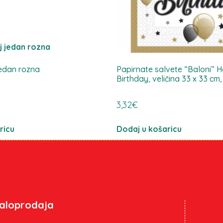
jedan rozna
Papirnate salvete “Baloni” 
Birthday, veličina 33 x 33 cm
3,32
€
ricu
Dodaj u košaricu
aloprodaja