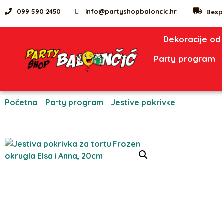
099 590 2450
info@partyshopbaloncic.hr
Besp
Dekoracije od
Party program
Početna
/
Party program
/
Jestive pokrivke
/ Jestiva po
okrugla Elsa i Anna, 20cm