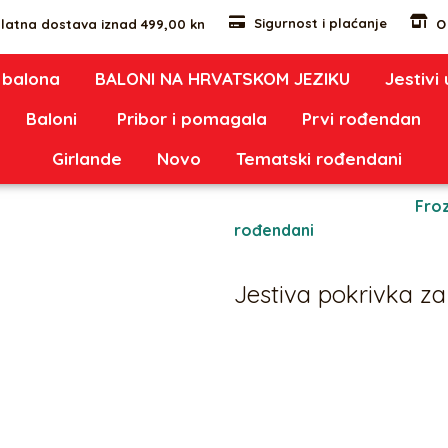
Sigurnost i plaćanje
latna dostava iznad 499,00 kn
O
 balona
BALONI NA HRVATSKOM JEZIKU
Jestivi
Baloni
Pribor i pomagala
Prvi rođendan
Girlande
Novo
Tematski rođendani
krivka za tortu Frozen
Oznaka:
082
Kategorije:
Fro
rođendani
Jestiva pokrivka za
5,00
€
Jestiva pokrivka za tortu ok