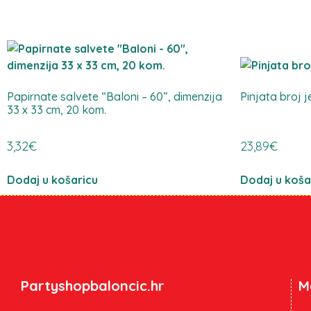
Papirnate salvete “Baloni – 60”, dimenzija
Pinjata broj 
33 x 33 cm, 20 kom.
3,32
€
23,89
€
Dodaj u košaricu
Dodaj u koša
Partyshopbaloncic.hr
M