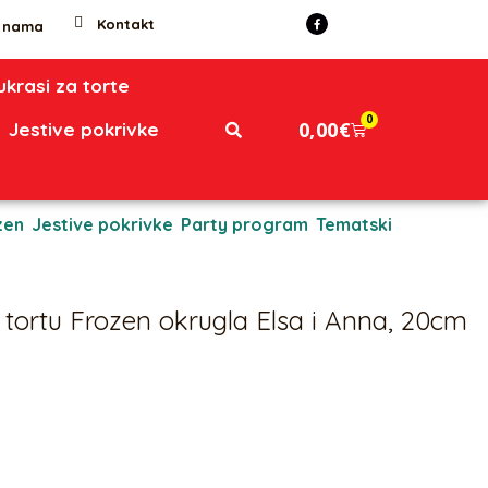
Kontakt
 nama
 ukrasi za torte
0
0,00
€
Jestive pokrivke
zen
,
Jestive pokrivke
,
Party program
,
Tematski
 tortu Frozen okrugla Elsa i Anna, 20cm
rugla s motivom iz Frozena, promjer 20 cm