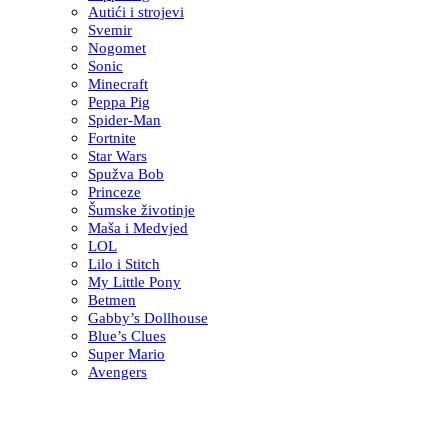
Autići i strojevi
Svemir
Nogomet
Sonic
Minecraft
Peppa Pig
Spider-Man
Fortnite
Star Wars
Spužva Bob
Princeze
Šumske životinje
Maša i Medvjed
LOL
Lilo i Stitch
My Little Pony
Betmen
Gabby’s Dollhouse
Blue’s Clues
Super Mario
Avengers