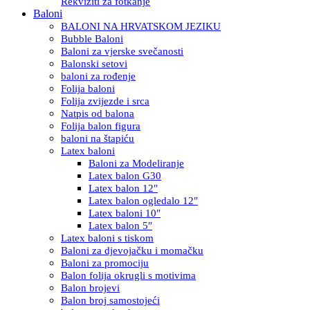
Rekviziti za fotkanje
Baloni
BALONI NA HRVATSKOM JEZIKU
Bubble Baloni
Baloni za vjerske svečanosti
Balonski setovi
baloni za rođenje
Folija baloni
Folija zvijezde i srca
Natpis od balona
Folija balon figura
baloni na štapiću
Latex baloni
Baloni za Modeliranje
Latex balon G30
Latex balon 12″
Latex balon ogledalo 12″
Latex baloni 10″
Latex balon 5″
Latex baloni s tiskom
Baloni za djevojačku i momačku
Baloni za promociju
Balon folija okrugli s motivima
Balon brojevi
Balon broj samostojeći