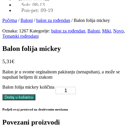
Sub: 08-13
Pon-pet: 09-19
Početna
/
Baloni
/
balon za rođendan
/ Balon folija mickey
Oznaka:
1267
Kategorije:
balon za rođendan
,
Baloni
,
Miki
,
Novo
,
Tematski rođendani
Balon folija mickey
5,31
€
Balon je u svome orginalnom pakiranju (nenapuhan), a može se
napuhati helijem ili zrakom
Balon folija mickey količina
Dodaj u košaricu
Podjeli ovaj proizvod na društvenim mrežama
Povezani proizvodi