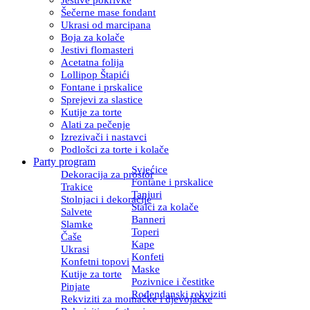
Šečerne mase fondant
Ukrasi od marcipana
Boja za kolače
Jestivi flomasteri
Acetatna folija
Lollipop Štapići
Fontane i prskalice
Sprejevi za slastice
Kutije za torte
Alati za pečenje
Izrezivači i nastavci
Podlošci za torte i kolače
Party program
Svjećice
Dekoracija za prostor
Fontane i prskalice
Trakice
Tanjuri
Stolnjaci i dekoracije
Stalci za kolače
Salvete
Banneri
Slamke
Toperi
Čaše
Kape
Ukrasi
Konfeti
Konfetni topovi
Maske
Kutije za torte
Pozivnice i čestitke
Pinjate
Rođendanski rekviziti
Rekviziti za momačke i djevojačke