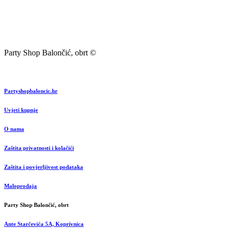
Party Shop Balončić, obrt ©
Partyshopbaloncic.hr
Uvjeti kupnje
O nama
Zaštita privatnosti i kolačići
Zaštita i povjerljivost podataka
Maloprodaja
Party Shop Balončić, obrt
Ante Starčevića 5A, Koprivnica