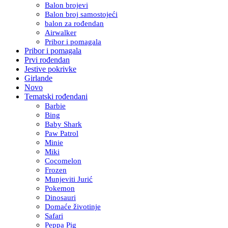
Balon brojevi
Balon broj samostojeći
balon za rođendan
Airwalker
Pribor i pomagala
Pribor i pomagala
Prvi rođendan
Jestive pokrivke
Girlande
Novo
Tematski rođendani
Barbie
Bing
Baby Shark
Paw Patrol
Minie
Miki
Cocomelon
Frozen
Munjeviti Jurić
Pokemon
Dinosauri
Domaće životinje
Safari
Peppa Pig