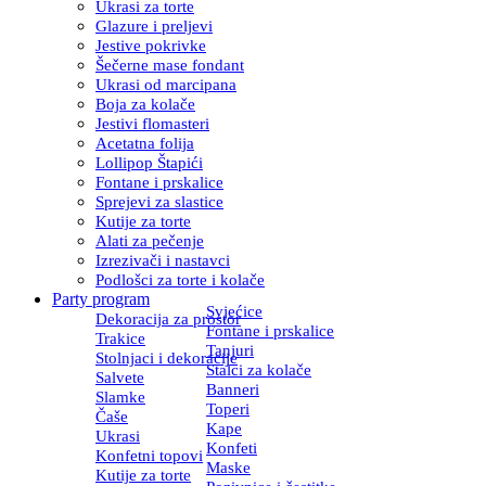
Ukrasi za torte
Glazure i preljevi
Jestive pokrivke
Šečerne mase fondant
Ukrasi od marcipana
Boja za kolače
Jestivi flomasteri
Acetatna folija
Lollipop Štapići
Fontane i prskalice
Sprejevi za slastice
Kutije za torte
Alati za pečenje
Izrezivači i nastavci
Podlošci za torte i kolače
Party program
Svjećice
Dekoracija za prostor
Fontane i prskalice
Trakice
Tanjuri
Stolnjaci i dekoracije
Stalci za kolače
Salvete
Banneri
Slamke
Toperi
Čaše
Kape
Ukrasi
Konfeti
Konfetni topovi
Maske
Kutije za torte