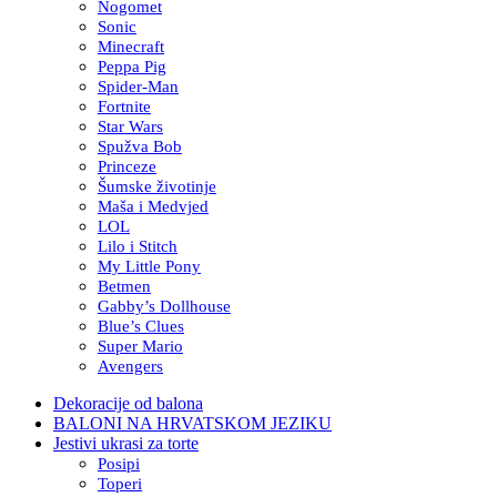
Nogomet
Sonic
Minecraft
Peppa Pig
Spider-Man
Fortnite
Star Wars
Spužva Bob
Princeze
Šumske životinje
Maša i Medvjed
LOL
Lilo i Stitch
My Little Pony
Betmen
Gabby’s Dollhouse
Blue’s Clues
Super Mario
Avengers
Dekoracije od balona
BALONI NA HRVATSKOM JEZIKU
Jestivi ukrasi za torte
Posipi
Toperi