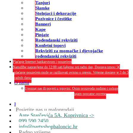
Tanjuri
Slamke
Stolnjaci i dekoracije
Pozivnice i čestitke
Banneri
Kape
Pinjate
Rođendanski rekviziti
Konfetni topovi
Rekviziti za momačke i djevojačke
rođendanski rekviziti
Plaćanje Internet bankarstvom i pouzećem
Narudžbe napravljene do 12:00 sati šaljemo isti radni dan, Dostava iznosi 5€
plaćanje pouzećem može se razlikovati ovisno o mjestu. Vrijeme dostave je 3 do 5
radnih dana.
O nama
Upoznaj nas ili posjeti u trgovini. Osim proizvoda nudimo i usluge
dekoriranja interijera i eksterija te najam popratne opreme
O nama
Kontakt
Posjetite nas u maloprodaji
Ante Starčevića 5A, Koprivnica ->
099 590 2450
info@partyshopbaloncic.hr
Radno vrijeme