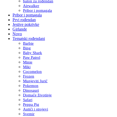
balon za rođendan
Airwalker
Pribor i pomagala
Pribor i pomagala
Prvi rođendan
Jestive pokrivke
Girlande
Novo
Tematski rođendani
Barbie
Bing
Baby Shark
Paw Patrol
Minie
Miki
Cocomelon
Frozen
Munjeviti Jurić
Pokemon
Dinosauri
Domaće životinje
Safari
Peppa Pig
Autići i strojevi
Svemir