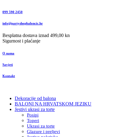
099 590 2450
info@partyshopbaloncic.hr
Besplatna dostava iznad 499,00 kn
Sigurnost i plaćanje
O nama
Savjeti
Kontakt
Dekoracije od balona
BALONI NA HRVATSKOM JEZIKU
Jestivi ukrasi za torte
Posipi
Toperi
Ukrasi za torte
Glazure i preljevi
Jestive pokrivke