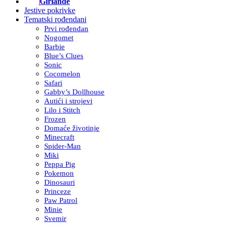
Girlande
Jestive pokrivke
Tematski rođendani
Prvi rođendan
Nogomet
Barbie
Blue’s Clues
Sonic
Cocomelon
Safari
Gabby’s Dollhouse
Autići i strojevi
Lilo i Stitch
Frozen
Domaće životinje
Minecraft
Spider-Man
Miki
Peppa Pig
Pokemon
Dinosauri
Princeze
Paw Patrol
Minie
Svemir