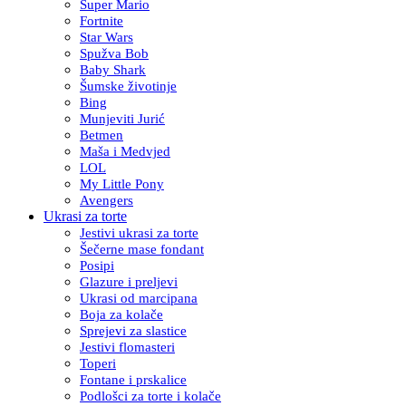
Super Mario
Fortnite
Star Wars
Spužva Bob
Baby Shark
Šumske životinje
Bing
Munjeviti Jurić
Betmen
Maša i Medvjed
LOL
My Little Pony
Avengers
Ukrasi za torte
Jestivi ukrasi za torte
Šečerne mase fondant
Posipi
Glazure i preljevi
Ukrasi od marcipana
Boja za kolače
Sprejevi za slastice
Jestivi flomasteri
Toperi
Fontane i prskalice
Podlošci za torte i kolače