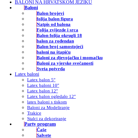
BALONI NA HRVATSKOM JEZIKU
Baloni
Balon brojevi
folija balon figura
Natpis od balona
Folija zvijezde i srca
Balon folija okrugli 18
balon za rođendan
Balon broj samostojeći
baloni na štapiću
Baloni za djevojačku i momačku
Baloni za vjerske svečanosti
Sveta potvrda
Latex baloni
Latex balon 5″
Latex baloni 10″
Latex balon 12″
Latex balon ogledalo 12″
latex baloni s tiskom
Baloni za Modeliranje
Trakice
Stalci za dekoriranje
Party program
Čaše
Salvete