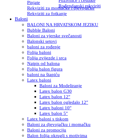
Pozivnice i čestitke
Pinjate
Rođendanski rekviziti
Rekviziti za momačke i djevojačke
Rekviziti za fotkanje
Baloni
BALONI NA HRVATSKOM JEZIKU
Bubble Baloni
Baloni za vjerske svečanosti
Balonski setovi
baloni za rođenje
Folija baloni
Folija zvijezde i srca
Natpis od balona
Folija balon figura
baloni na štapiću
Latex baloni
Baloni za Modeliranje
Latex balon G30
Latex balon 12″
Latex balon ogledalo 12″
Latex baloni 10″
Latex balon 5″
Latex baloni s tiskom
Baloni za djevojačku i momačku
Baloni za promociju
Balon folija okrugli s motivima