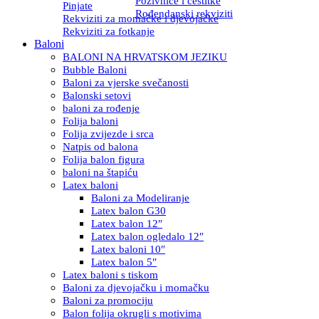
Pozivnice i čestitke
Pinjate
Rođendanski rekviziti
Rekviziti za momačke i djevojačke
Rekviziti za fotkanje
Baloni
BALONI NA HRVATSKOM JEZIKU
Bubble Baloni
Baloni za vjerske svečanosti
Balonski setovi
baloni za rođenje
Folija baloni
Folija zvijezde i srca
Natpis od balona
Folija balon figura
baloni na štapiću
Latex baloni
Baloni za Modeliranje
Latex balon G30
Latex balon 12″
Latex balon ogledalo 12″
Latex baloni 10″
Latex balon 5″
Latex baloni s tiskom
Baloni za djevojačku i momačku
Baloni za promociju
Balon folija okrugli s motivima