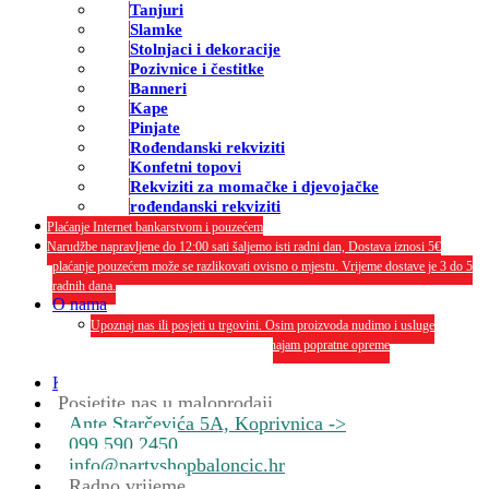
Tanjuri
Slamke
Stolnjaci i dekoracije
Pozivnice i čestitke
Banneri
Kape
Pinjate
Rođendanski rekviziti
Konfetni topovi
Rekviziti za momačke i djevojačke
rođendanski rekviziti
Plaćanje Internet bankarstvom i pouzećem
Narudžbe napravljene do 12:00 sati šaljemo isti radni dan, Dostava iznosi 5€
plaćanje pouzećem može se razlikovati ovisno o mjestu. Vrijeme dostave je 3 do 5
radnih dana.
O nama
Upoznaj nas ili posjeti u trgovini. Osim proizvoda nudimo i usluge
dekoriranja interijera i eksterija te najam popratne opreme
O nama
Kontakt
Posjetite nas u maloprodaji
Ante Starčevića 5A, Koprivnica ->
099 590 2450
info@partyshopbaloncic.hr
Radno vrijeme