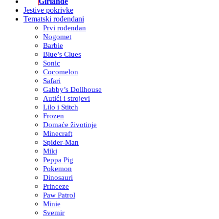
Girlande
Jestive pokrivke
Tematski rođendani
Prvi rođendan
Nogomet
Barbie
Blue’s Clues
Sonic
Cocomelon
Safari
Gabby’s Dollhouse
Autići i strojevi
Lilo i Stitch
Frozen
Domaće životinje
Minecraft
Spider-Man
Miki
Peppa Pig
Pokemon
Dinosauri
Princeze
Paw Patrol
Minie
Svemir