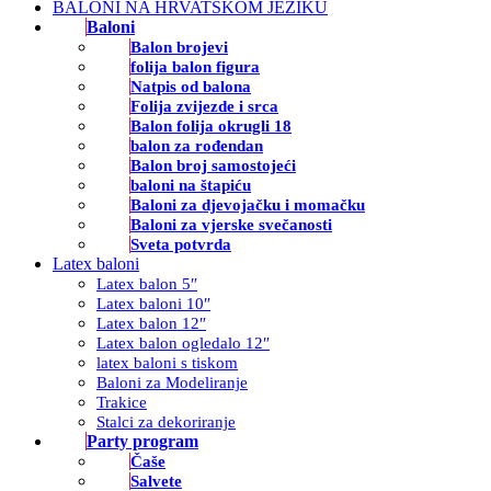
BALONI NA HRVATSKOM JEZIKU
Baloni
Balon brojevi
folija balon figura
Natpis od balona
Folija zvijezde i srca
Balon folija okrugli 18
balon za rođendan
Balon broj samostojeći
baloni na štapiću
Baloni za djevojačku i momačku
Baloni za vjerske svečanosti
Sveta potvrda
Latex baloni
Latex balon 5″
Latex baloni 10″
Latex balon 12″
Latex balon ogledalo 12″
latex baloni s tiskom
Baloni za Modeliranje
Trakice
Stalci za dekoriranje
Party program
Čaše
Salvete