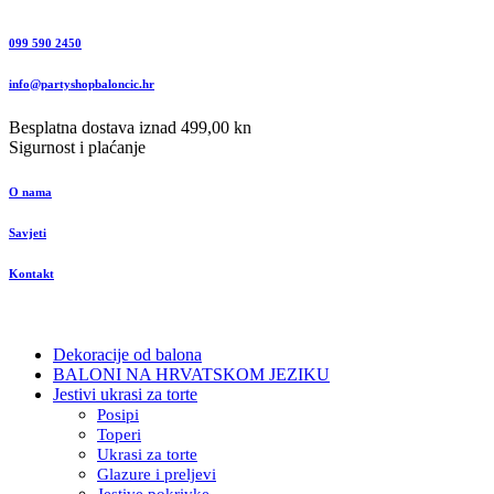
099 590 2450
info@partyshopbaloncic.hr
Besplatna dostava iznad 499,00 kn
Sigurnost i plaćanje
O nama
Savjeti
Kontakt
Dekoracije od balona
BALONI NA HRVATSKOM JEZIKU
Jestivi ukrasi za torte
Posipi
Toperi
Ukrasi za torte
Glazure i preljevi
Jestive pokrivke