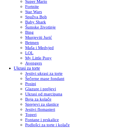
Super Mario
Fortnite
Star Wars
Spužva Bob
Baby Shark
Šumske životinje
Bing
Munjeviti Jurić
Betmen
Maša i Medvjed
LOL
My Little Pony
Avengers
Ukrasi za torte
Jestivi ukrasi za torte
Šečerne mase fondant
Posipi
Glazure i preljevi
Ukrasi od marcipana
Boja za kolače
Sprejevi za slastice
Jestivi flomasteri
Toperi
Fontane i prskalice
Podlošci za torte i kolače