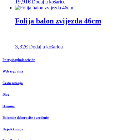
19,91
€
Dodaj u košaricu
Folija balon zvijezda 46cm
3,32
€
Dodaj u košaricu
Partyshopbaloncic.hr
Web trgovina
Česta pitanja
Blog
O nama
Balonske dekoracije i uređenje
Uvjeti kupnje