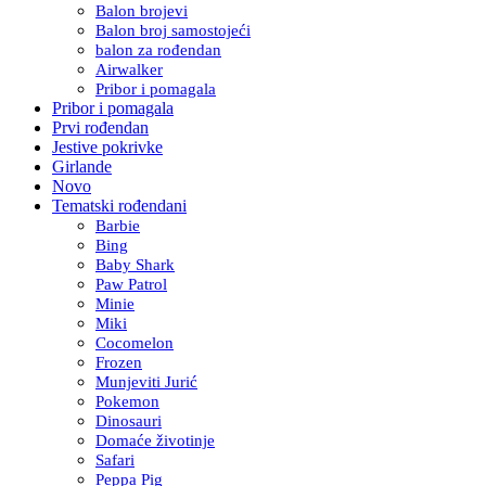
Balon brojevi
Balon broj samostojeći
balon za rođendan
Airwalker
Pribor i pomagala
Pribor i pomagala
Prvi rođendan
Jestive pokrivke
Girlande
Novo
Tematski rođendani
Barbie
Bing
Baby Shark
Paw Patrol
Minie
Miki
Cocomelon
Frozen
Munjeviti Jurić
Pokemon
Dinosauri
Domaće životinje
Safari
Peppa Pig