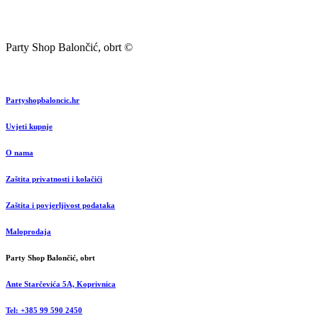
Party Shop Balončić, obrt ©
Partyshopbaloncic.hr
Uvjeti kupnje
O nama
Zaštita privatnosti i kolačići
Zaštita i povjerljivost podataka
Maloprodaja
Party Shop Balončić, obrt
Ante Starčevića 5A, Koprivnica
Tel: +385 99 590 2450