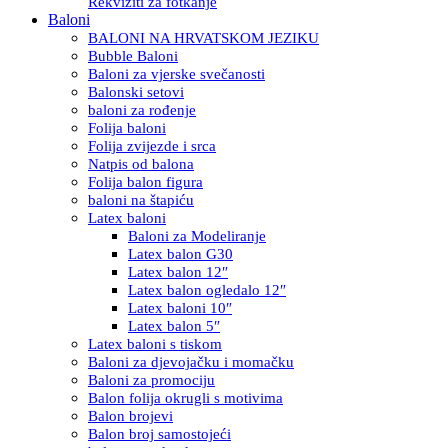
Rekviziti za fotkanje
Baloni
BALONI NA HRVATSKOM JEZIKU
Bubble Baloni
Baloni za vjerske svečanosti
Balonski setovi
baloni za rođenje
Folija baloni
Folija zvijezde i srca
Natpis od balona
Folija balon figura
baloni na štapiću
Latex baloni
Baloni za Modeliranje
Latex balon G30
Latex balon 12″
Latex balon ogledalo 12″
Latex baloni 10″
Latex balon 5″
Latex baloni s tiskom
Baloni za djevojačku i momačku
Baloni za promociju
Balon folija okrugli s motivima
Balon brojevi
Balon broj samostojeći