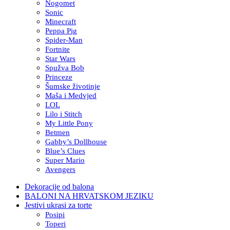
Nogomet
Sonic
Minecraft
Peppa Pig
Spider-Man
Fortnite
Star Wars
Spužva Bob
Princeze
Šumske životinje
Maša i Medvjed
LOL
Lilo i Stitch
My Little Pony
Betmen
Gabby’s Dollhouse
Blue’s Clues
Super Mario
Avengers
Dekoracije od balona
BALONI NA HRVATSKOM JEZIKU
Jestivi ukrasi za torte
Posipi
Toperi