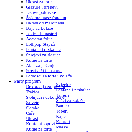
Ukrasi za torte
Glazure i preljevi
Jestive pokrivke
Šečerne mase fondant
Ukrasi od marcipana
Boja za kolače
Jestivi flomasteri
Acetatna folija
Lollipop Štapići
Fontane i prskalice
Sprejevi za slastice
Kutije za torte
Alati za pečenje
Izrezivači i nastavci
Podlošci za torte i kolače
Party program
Svjećice
Dekoracija za prostor
Fontane i prskalice
Trakice
Tanjuri
Stolnjaci i dekoracije
Stalci za kolače
Salvete
Banneri
Slamke
Toperi
Čaše
Kape
Ukrasi
Konfeti
Konfetni topovi
Maske
Kutije za torte