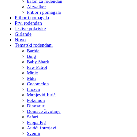
balon za rođendan
Airwalker
Pribor i pomagala
Pribor i pomagala
Prvi rođendan
Jestive pokrivke
Girlande
Novo
Tematski rođendani
Barbie
Bing
Baby Shark
Paw Patrol
Minie
Miki
Cocomelon
Frozen
Munjeviti Jurić
Pokemon
Dinosauri
Domaće životinje
Safari
Peppa Pig
Autići i strojevi
Svemir