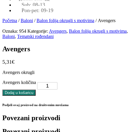
Sub: 08-13
Pon-pet: 09-19
Početna
/
Baloni
/
Balon folija okrugli s motivima
/ Avengers
Oznaka:
954
Kategorije:
Avengers
,
Balon folija okrugli s motivima
,
Baloni
,
Tematski rođendani
Avengers
5,31
€
Avengers okrugli
Avengers količina
Dodaj u košaricu
Podjeli ovaj proizvod na društvenim mrežama
Povezani proizvodi
Povezani proizvodi