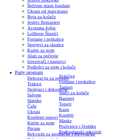
Šečerne mase fondant
Ukrasi od marcipana
Boja za kolače
Jestivi flomasteri
Acetatna folija
Lollipop Štapići
Fontane i prskalice
Sprejevi za slastice
Kutije za torte
Alati za pečenje
Izrezivači i nastavci
Podlošci za torte i kolače
Party program
Svjećice
Dekoracija za prostor
Fontane i prskalice
Trakice
Tanjuri
Stolnjaci i dekoracije
Stalci za kolače
Salvete
Banneri
Slamke
Toperi
Čaše
Kape
Ukrasi
Konfeti
Konfetni topovi
Maske
Kutije za torte
Pozivnice i čestitke
Pinjate
Rođendanski rekviziti
Rekviziti za momačke i djevojačke