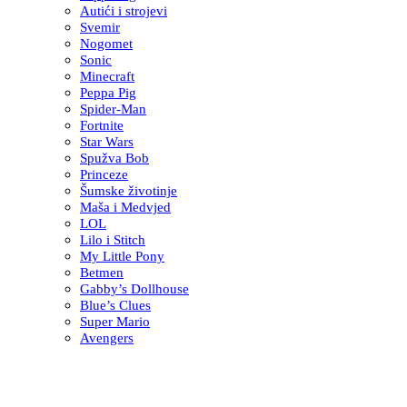
Autići i strojevi
Svemir
Nogomet
Sonic
Minecraft
Peppa Pig
Spider-Man
Fortnite
Star Wars
Spužva Bob
Princeze
Šumske životinje
Maša i Medvjed
LOL
Lilo i Stitch
My Little Pony
Betmen
Gabby’s Dollhouse
Blue’s Clues
Super Mario
Avengers