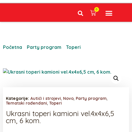
0
Narudžbe napravljene do 12:00 sati šaljemo isti radni dan, Dostava iznosi 5€ plaćanje pouzećem može se razlikovati ovisno o mjestu. Vrijeme dostave je 3 do 5 radnih dana.
Početna
/
Party program
/
Toperi
/ Ukrasni toperi
kamioni vel.4x4x6,5 cm, 6 kom.
Kategorije:
Autići i strojevi
,
Novo
,
Party program
,
Tematski rođendani
,
Toperi
Ukrasni toperi kamioni vel.4x4x6,5
cm, 6 kom.