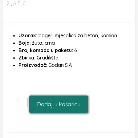
2,65
€
Uzorak:
bager, mješalica za beton, kamion
Boja:
žuta, crna
Broj komada u paketu:
6
Zbirka:
Gradilište
Proizvođač:
Godan S.A
Dodaj u košaricu