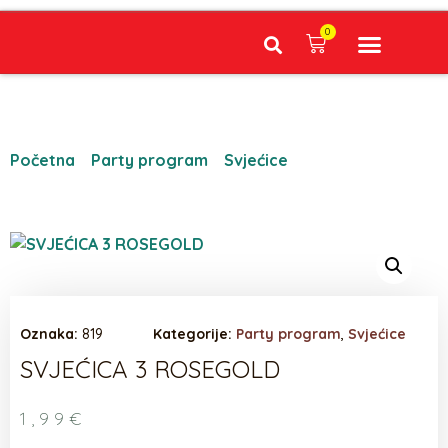
0
Narudžbe napravljene do 12:00 sati šaljemo isti radni dan, Dostava iznosi 5€ plaćanje pouzećem može se razlikovati ovisno o mjestu. Vrijeme dostave je 3 do 5 radnih dana.
Početna
/
Party program
/
Svjećice
/ SVJEĆICA 3
ROSEGOLD
Oznaka:
819
Kategorije:
Party program
,
Svjećice
SVJEĆICA 3 ROSEGOLD
1,99
€