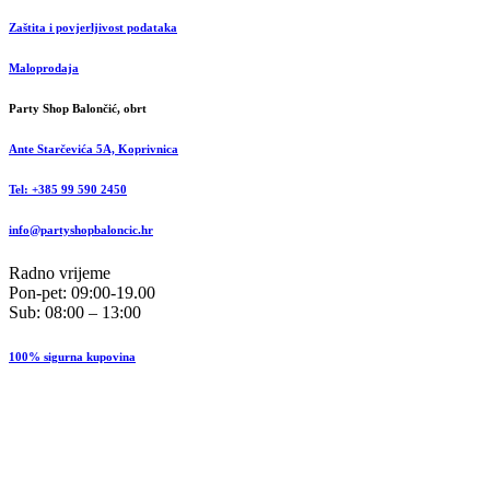
Zaštita i povjerljivost podataka
Maloprodaja
Party Shop Balončić, obrt
Ante Starčevića 5A, Koprivnica
Tel: +385 99 590 2450
info@partyshopbaloncic.hr
Radno vrijeme
Pon-pet: 09:00-19.00
Sub: 08:00 – 13:00
100% sigurna kupovina