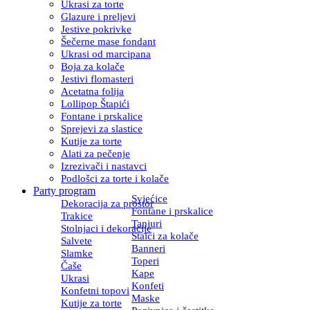
Ukrasi za torte
Glazure i preljevi
Jestive pokrivke
Šečerne mase fondant
Ukrasi od marcipana
Boja za kolače
Jestivi flomasteri
Acetatna folija
Lollipop Štapići
Fontane i prskalice
Sprejevi za slastice
Kutije za torte
Alati za pečenje
Izrezivači i nastavci
Podlošci za torte i kolače
Party program
Svjećice
Dekoracija za prostor
Fontane i prskalice
Trakice
Tanjuri
Stolnjaci i dekoracije
Stalci za kolače
Salvete
Banneri
Slamke
Toperi
Čaše
Kape
Ukrasi
Konfeti
Konfetni topovi
Maske
Kutije za torte