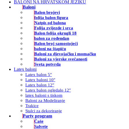
BALONI NA HRVATSKOM JEZIKU
Baloni
Balon brojevi
folija balon figura
Natpis od balona
Folija zvijezde i srca
Balon folija okrugli 18
balon za rođendan
Balon broj samostojeći
baloni na štapiću
Baloni za djevojačku i momačku
Baloni za vjerske svečanosti
Sveta potvrda
Latex baloni
Latex balon 5″
Latex baloni 10″
Latex balon 12″
Latex balon ogledalo 12″
latex baloni s tiskom
Baloni za Modeliranje
Trakice
Stalci za dekoriranje
Party program
Čaše
Salvete