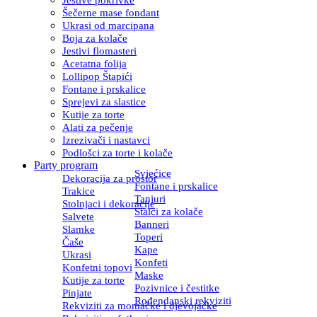
Šečerne mase fondant
Ukrasi od marcipana
Boja za kolače
Jestivi flomasteri
Acetatna folija
Lollipop Štapići
Fontane i prskalice
Sprejevi za slastice
Kutije za torte
Alati za pečenje
Izrezivači i nastavci
Podlošci za torte i kolače
Party program
Svjećice
Dekoracija za prostor
Fontane i prskalice
Trakice
Tanjuri
Stolnjaci i dekoracije
Stalci za kolače
Salvete
Banneri
Slamke
Toperi
Čaše
Kape
Ukrasi
Konfeti
Konfetni topovi
Maske
Kutije za torte
Pozivnice i čestitke
Pinjate
Rođendanski rekviziti
Rekviziti za momačke i djevojačke