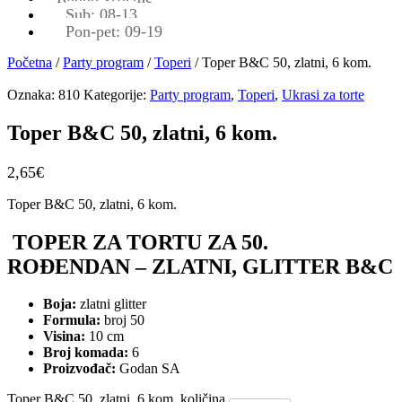
Sub: 08-13
Pon-pet: 09-19
Početna
/
Party program
/
Toperi
/ Toper B&C 50, zlatni, 6 kom.
Oznaka:
810
Kategorije:
Party program
,
Toperi
,
Ukrasi za torte
Toper B&C 50, zlatni, 6 kom.
2,65
€
Toper B&C 50, zlatni, 6 kom.
TOPER ZA TORTU ZA 50.
ROĐENDAN – ZLATNI, GLITTER B&C
Boja:
zlatni glitter
Formula:
broj 50
Visina:
10 cm
Broj komada:
6
Proizvođač:
Godan SA
Toper B&C 50, zlatni, 6 kom. količina