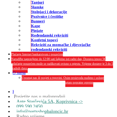
Tanjuri
Slamke
Stolnjaci i dekoracije
Pozivnice i čestitke
Banneri
Kape
Pinjate
Rođendanski rekviziti
Konfetni topovi
Rekviziti za momačke i djevojačke
rođendanski rekviziti
Plaćanje Internet bankarstvom i pouzećem
Narudžbe napravljene do 12:00 sati šaljemo isti radni dan, Dostava iznosi 5€
plaćanje pouzećem može se razlikovati ovisno o mjestu. Vrijeme dostave je 3 do 5
radnih dana.
O nama
Upoznaj nas ili posjeti u trgovini. Osim proizvoda nudimo i usluge
dekoriranja interijera i eksterija te najam popratne opreme
O nama
Kontakt
Posjetite nas u maloprodaji
Ante Starčevića 5A, Koprivnica ->
099 590 2450
info@partyshopbaloncic.hr
Radno vrijeme