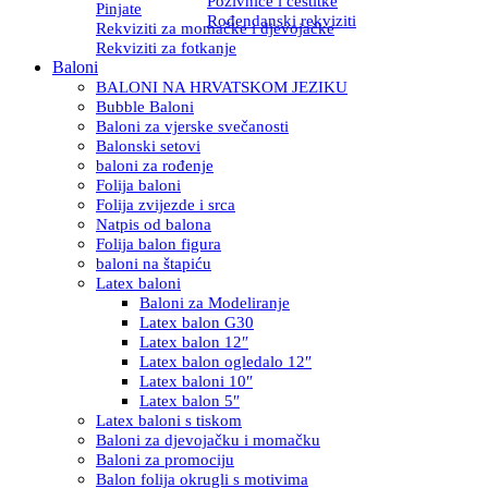
Pozivnice i čestitke
Pinjate
Rođendanski rekviziti
Rekviziti za momačke i djevojačke
Rekviziti za fotkanje
Baloni
BALONI NA HRVATSKOM JEZIKU
Bubble Baloni
Baloni za vjerske svečanosti
Balonski setovi
baloni za rođenje
Folija baloni
Folija zvijezde i srca
Natpis od balona
Folija balon figura
baloni na štapiću
Latex baloni
Baloni za Modeliranje
Latex balon G30
Latex balon 12″
Latex balon ogledalo 12″
Latex baloni 10″
Latex balon 5″
Latex baloni s tiskom
Baloni za djevojačku i momačku
Baloni za promociju
Balon folija okrugli s motivima