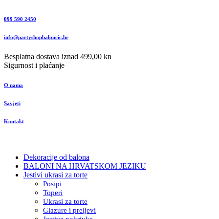
099 590 2450
info@partyshopbaloncic.hr
Besplatna dostava iznad 499,00 kn
Sigurnost i plaćanje
O nama
Savjeti
Kontakt
Dekoracije od balona
BALONI NA HRVATSKOM JEZIKU
Jestivi ukrasi za torte
Posipi
Toperi
Ukrasi za torte
Glazure i preljevi
Jestive pokrivke