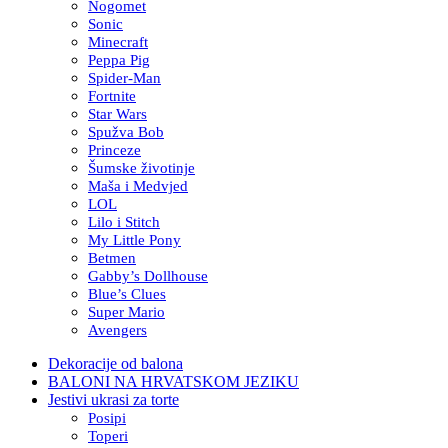
Nogomet
Sonic
Minecraft
Peppa Pig
Spider-Man
Fortnite
Star Wars
Spužva Bob
Princeze
Šumske životinje
Maša i Medvjed
LOL
Lilo i Stitch
My Little Pony
Betmen
Gabby’s Dollhouse
Blue’s Clues
Super Mario
Avengers
Dekoracije od balona
BALONI NA HRVATSKOM JEZIKU
Jestivi ukrasi za torte
Posipi
Toperi