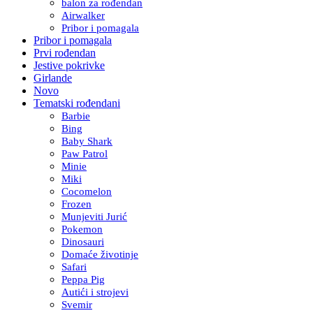
balon za rođendan
Airwalker
Pribor i pomagala
Pribor i pomagala
Prvi rođendan
Jestive pokrivke
Girlande
Novo
Tematski rođendani
Barbie
Bing
Baby Shark
Paw Patrol
Minie
Miki
Cocomelon
Frozen
Munjeviti Jurić
Pokemon
Dinosauri
Domaće životinje
Safari
Peppa Pig
Autići i strojevi
Svemir