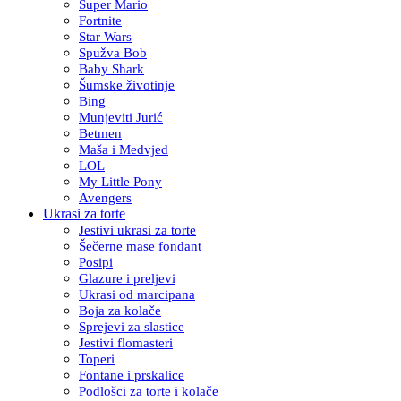
Super Mario
Fortnite
Star Wars
Spužva Bob
Baby Shark
Šumske životinje
Bing
Munjeviti Jurić
Betmen
Maša i Medvjed
LOL
My Little Pony
Avengers
Ukrasi za torte
Jestivi ukrasi za torte
Šečerne mase fondant
Posipi
Glazure i preljevi
Ukrasi od marcipana
Boja za kolače
Sprejevi za slastice
Jestivi flomasteri
Toperi
Fontane i prskalice
Podlošci za torte i kolače