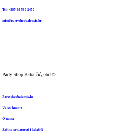
Tel: +385 99 590 2450
info@partyshopbaloncic.hr
Party Shop Balončić, obrt ©
Partyshopbaloncic.hr
Uvjeti kupnje
O nama
Zaštita privatnosti i kolačići