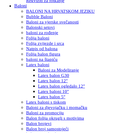
Rekviziti za fotkanje
Baloni
BALONI NA HRVATSKOM JEZIKU
Bubble Baloni
Baloni za vjerske svečanosti
Balonski setovi
baloni za rođenje
Folija baloni
Folija zvijezde i srca
Natpis od balona
Folija balon figura
baloni na štapiću
Latex baloni
Baloni za Modeliranje
Latex balon G30
Latex balon 12″
Latex balon ogledalo 12″
Latex baloni 10″
Latex balon 5″
Latex baloni s tiskom
Baloni za djevojačku i momačku
Baloni za promociju
Balon folija okrugli s motivima
Balon brojevi
Balon broj samostojeći