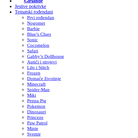
Girlande
Jestive pokrivke
Tematski rođendani
Prvi rođendan
Nogomet
Barbie
Blue’s Clues
Sonic
Cocomelon
Safari
Gabby’s Dollhouse
Autići i strojevi
Lilo i Stitch
Frozen
Domaće životinje
Minecraft
Spider-Man
Miki
Peppa Pig
Pokemon
Dinosauri
Princeze
Paw Patrol
Minie
Svemir