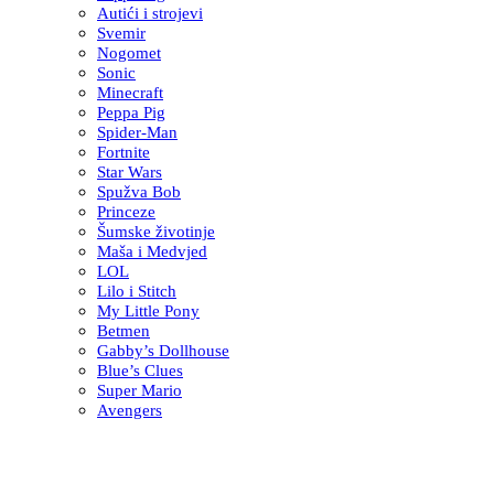
Autići i strojevi
Svemir
Nogomet
Sonic
Minecraft
Peppa Pig
Spider-Man
Fortnite
Star Wars
Spužva Bob
Princeze
Šumske životinje
Maša i Medvjed
LOL
Lilo i Stitch
My Little Pony
Betmen
Gabby’s Dollhouse
Blue’s Clues
Super Mario
Avengers