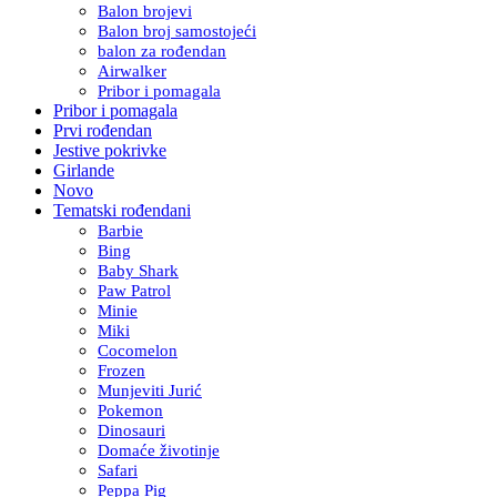
Balon brojevi
Balon broj samostojeći
balon za rođendan
Airwalker
Pribor i pomagala
Pribor i pomagala
Prvi rođendan
Jestive pokrivke
Girlande
Novo
Tematski rođendani
Barbie
Bing
Baby Shark
Paw Patrol
Minie
Miki
Cocomelon
Frozen
Munjeviti Jurić
Pokemon
Dinosauri
Domaće životinje
Safari
Peppa Pig