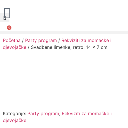
0
Narudžbe napravljene do 12:00 sati šaljemo isti radni dan, Dostava iznosi 5€ plaćanje pouzećem može se razlikovati ovisno o mjestu. Vrijeme dostave je 3 do 5 radnih dana.
Početna
/
Party program
/
Rekviziti za momačke i
djevojačke
/ Svadbene limenke, retro, 14 x 7 cm
Kategorije:
Party program
,
Rekviziti za momačke i
djevojačke