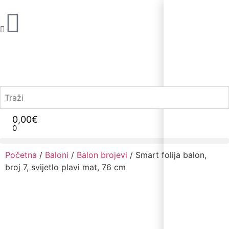
0,00
€
0
Narudžbe napravljene do 12:00 sati šaljemo isti radni dan, Dostava iznosi 5€ plaćanje pouzećem može se razlikovati ovisno o mjestu. Vrijeme dostave je 3 do 5 radnih dana.
Početna
/
Baloni
/
Balon brojevi
/ Smart folija balon,
broj 7, svijetlo plavi mat, 76 cm